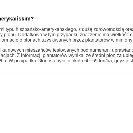
amerykańskim?
ami typu hiszpańsko-amerykańskiego, z dużą zdrowotnością or
aty plonu. Dodatkowo w tym przypadku znaczenie ma wielkość c
nformacje o plonach uzyskiwanych przez plantatorów w miniony
 kilka nowych mieszańców testowanych pod numerami uprawiano
jach. Z informacji plantatorów wynika, że średni plon za ubieg
ha. W przypadku Glorioso było to około 60–65 ton/ha, gdyż jest