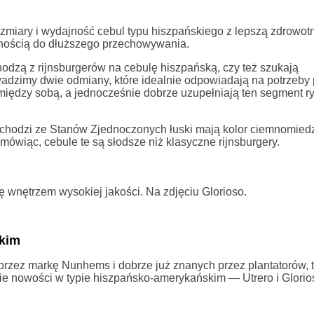
miary i wydajność cebul typu hiszpańskiego z lepszą zdrowotn
tnością do dłuższego przechowywania.
echodzą z rijnsburgerów na cebulę hiszpańską, czy też szukają
wadzimy dwie odmiany, które idealnie odpowiadają na potrzeby
 między sobą, a jednocześnie dobrze uzupełniają ten segment r
 pochodzi ze Stanów Zjednoczonych łuski mają kolor ciemnomied
mówiąc, cebule te są słodsze niż klasyczne rijnsburgery.
 wnętrzem wysokiej jakości. Na zdjęciu Glorioso.
kim
zez markę Nunhems i dobrze już znanych przez plantatorów, t
e nowości w typie hiszpańsko-amerykańskim — Utrero i Glorio