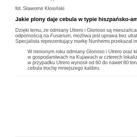
fot. Sławomir Kłosiński
Jakie plony daje cebula w typie hiszpańsko-
Dzięki temu, że odmiany Utrero i Glorioso są mieszańc
odpornością na
Fusarium
, możliwa jest uprawa bez utr
Specjalista reprezentujący markę Nunhems przekazał i
W minionym roku odmiany Glorioso i Utrero oraz
w gospodarstwach na Kujawach w czterech lokalizac
w przypadku Utrero wynosił od 60 do nawet 80 ton/
cebula trochę mniejszego kalibru.