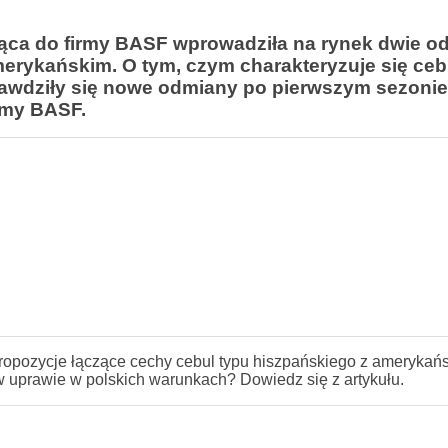
ca do firmy BASF wprowadziła na rynek dwie o
erykańskim. O tym, czym charakteryzuje się ceb
rawdziły się nowe odmiany po pierwszym sezoni
rmy BASF.
ropozycje łączące cechy cebul typu hiszpańskiego z amerykań
w uprawie w polskich warunkach? Dowiedz się z artykułu.