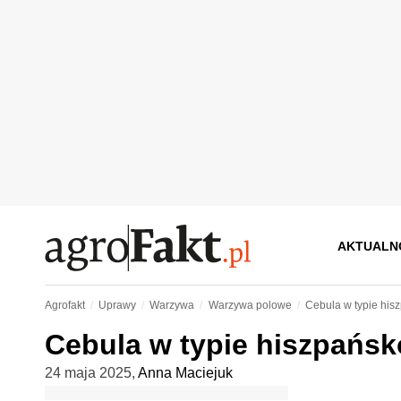
AKTUALN
Agrofakt
Uprawy
Warzywa
Warzywa polowe
Cebula w typie hi
Cebula w typie hiszpańs
24 maja 2025
,
Anna Maciejuk