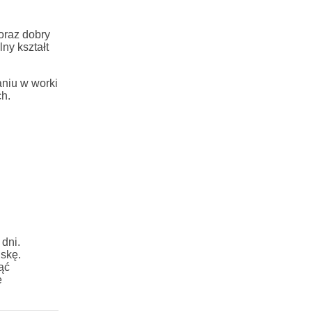
oraz dobry
ny kształt
aniu w worki
ch.
dni.
skę.
ąć
e