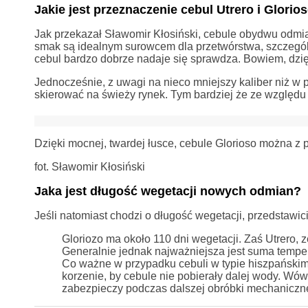
Jakie jest przeznaczenie cebul Utrero i Glorio
Jak przekazał Sławomir Kłosiński, cebule obydwu odmi
smak są idealnym surowcem dla przetwórstwa, szczególn
cebul bardzo dobrze nadaje się sprawdza. Bowiem, dzięk
Jednocześnie, z uwagi na nieco mniejszy kaliber niż w
skierować na świeży rynek. Tym bardziej że ze względu n
Dzięki mocnej, twardej łusce, cebule Glorioso można 
fot. Sławomir Kłosiński
Jaka jest długość wegetacji nowych odmian?
Jeśli natomiast chodzi o długość wegetacji, przedstawici
Gloriozo ma około 110 dni wegetacji. Zaś Utrero, 
Generalnie jednak najważniejsza jest suma temper
Co ważne w przypadku cebuli w typie hiszpańskim
korzenie, by cebule nie pobierały dalej wody. Wó
zabezpieczy podczas dalszej obróbki mechaniczne