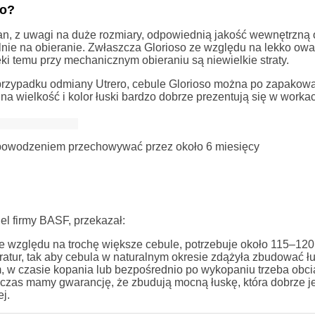
so?
an, z uwagi na duże rozmiary, odpowiednią jakość wewnętrzną 
ie na obieranie. Zwłaszcza Glorioso ze względu na lekko owal
i temu przy mechanicznym obieraniu są niewielkie straty.
 przypadku odmiany Utrero, cebule Glorioso można po zapakow
a wielkość i kolor łuski bardzo dobrze prezentują się w worka
z powodzeniem przechowywać przez około 6 miesięcy
el firmy BASF, przekazał:
ze względu na trochę większe cebule, potrzebuje około 115–120 
atur, tak aby cebula w naturalnym okresie zdążyła zbudować łu
, w czasie kopania lub bezpośrednio po wykopaniu trzeba obci
wczas mamy gwarancję, że zbudują mocną łuskę, która dobrze j
j.