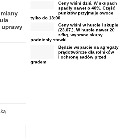
Ceny wiśni dziś. W skupach
spadły nawet o 40%. Część
dmiany
punktów przyjmuje owoce
tylko do 13:00
ula
Ceny wiśni w hurcie i skupie
e uprawy
(23.07.). W hurcie nawet 20
zł/kg, wybrane skupy
podniosły stawki
Będzie wsparcie na agregaty
prądotwórcze dla rolników
i ochronę sadów przed
gradem
ską