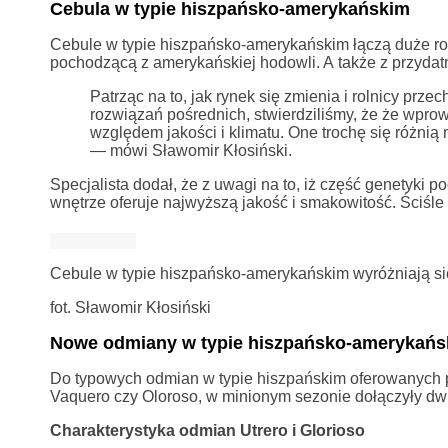
Cebula w typie hiszpańsko-amerykańskim
Cebule w typie hiszpańsko-amerykańskim łączą duże roz
pochodzącą z amerykańskiej hodowli. A także z przyda
Patrząc na to, jak rynek się zmienia i rolnicy prz
rozwiązań pośrednich, stwierdziliśmy, że że wpro
względem jakości i klimatu. One trochę się różnią
— mówi Sławomir Kłosiński.
Specjalista dodał, że z uwagi na to, iż część genetyki
wnętrze oferuje najwyższą jakość i smakowitość. Ściśle 
Cebule w typie hiszpańsko-amerykańskim wyróżniają się
fot. Sławomir Kłosiński
Nowe odmiany w typie hiszpańsko-amerykańs
Do typowych odmian w typie hiszpańskim oferowanych pr
Vaquero czy Oloroso, w minionym sezonie dołączyły dwi
Charakterystyka odmian Utrero i Glorioso