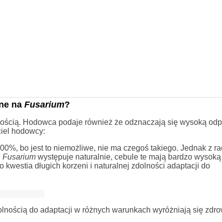
rne na
Fusarium
?
tnością. Hodowca podaje również że odznaczają się wysoką odp
ciel hodowcy:
0%, bo jest to niemożliwe, nie ma czegoś takiego. Jednak z rac
e
Fusarium
występuje naturalnie, cebule te mają bardzo wysoką
 kwestia długich korzeni i naturalnej zdolności adaptacji do
dolnością do adaptacji w różnych warunkach wyróżniają się zd