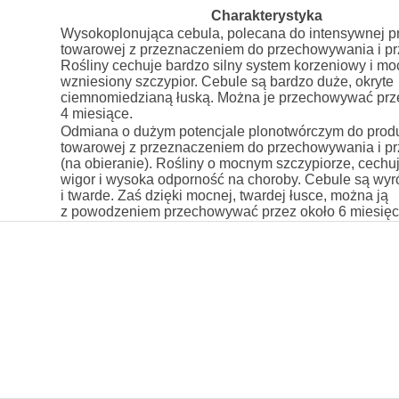
Charakterystyka
Wysokoplonująca cebula, polecana do intensywnej pr
towarowej z przeznaczeniem do przechowywania i pr
Rośliny cechuje bardzo silny system korzeniowy i mo
wzniesiony szczypior. Cebule są bardzo duże, okryte
ciemnomiedzianą łuską. Można je przechowywać prz
4 miesiące.
Odmiana o dużym potencjale plonotwórczym do produ
towarowej z przeznaczeniem do przechowywania i pr
(na obieranie). Rośliny o mocnym szczypiorze, cechu
wigor i wysoka odporność na choroby. Cebule są wy
i twarde. Zaś dzięki mocnej, twardej łusce, można ją
z powodzeniem przechowywać przez około 6 miesięc