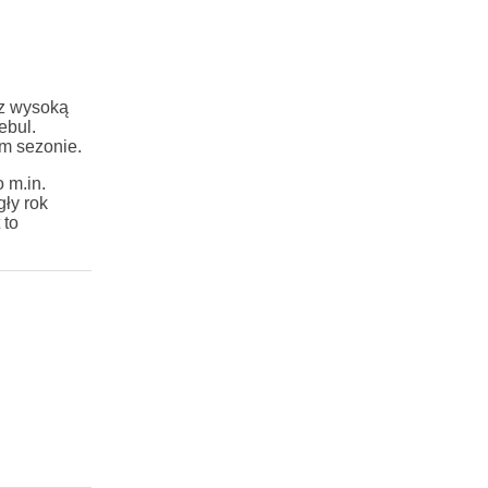
az wysoką
ebul.
m sezonie.
 m.in.
ły rok
 to