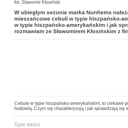
fot. Sławomir Kłosiński
W ubiegłym sezonie marka Nunhems należą
mieszańcowe cebuli w typie hiszpańsko-am
w typie hiszpańsko-amerykańskim i jak sp
rozmawiam ze Sławomirem Kłosińskim z fi
Cebule w typie hiszpańsko-amerykańskim, to ciekawe p
hodowlą. Czym się charakteryzują i jak sprawdzają się 
Spis treści