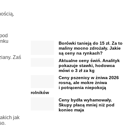
ością,
 pod
ynku
Borówki tanieją do 15 zł. Za to
maliny mocno zdrożały. Jakie
są ceny na rynkach?
ziany. Zaś
Aktualne ceny świń. Analityk
pokazuje stawki, hodowca
mówi o 3 zł za kg
Ceny pszenicy w żniwa 2026
rosną, ale mokre żniwa
i potrącenia niepokoją
rolników
Ceny bydła wyhamowały.
Skupy płacą mniej niż pod
koniec maja
akich jak
so.