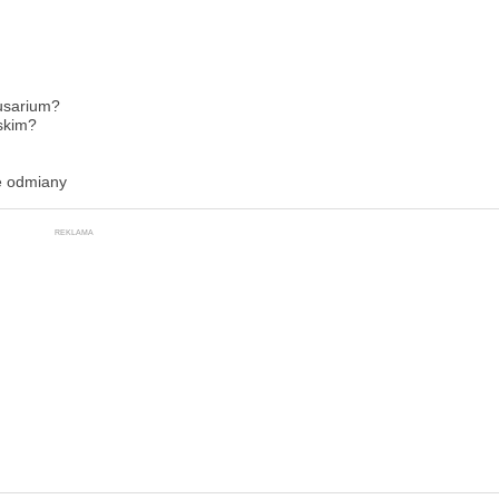
usarium?
skim?
e odmiany
REKLAMA