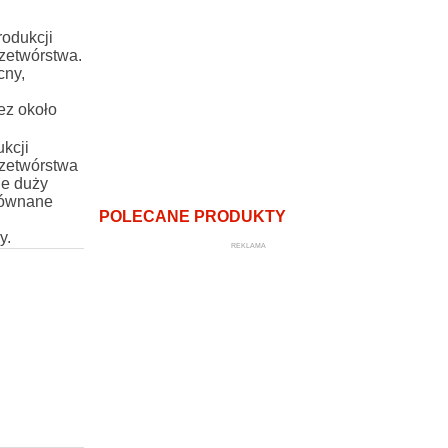
odukcji
zetwórstwa.
cny,
ez około
kcji
zetwórstwa
je duży
równane
POLECANE PRODUKTY
y.
REKLAMA