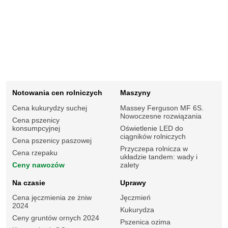
Notowania cen rolniczych
Maszyny
Cena kukurydzy suchej
Massey Ferguson MF 6S.
Nowoczesne rozwiązania
Cena pszenicy
konsumpcyjnej
Oświetlenie LED do
ciągników rolniczych
Cena pszenicy paszowej
Przyczepa rolnicza w
Cena rzepaku
układzie tandem: wady i
Ceny nawozów
zalety
Na czasie
Uprawy
Cena jęczmienia ze żniw
Jęczmień
2024
Kukurydza
Ceny gruntów ornych 2024
Pszenica ozima