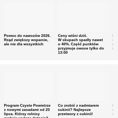
Pomoc do nawozów 2026.
Ceny wiśni dziś.
Cen
Rząd zwiększy wsparcie,
W skupach spadły nawet
i s
ale nie dla wszystkich
o 40%. Część punktów
naw
przyjmuje owoce tylko do
sku
13:00
Program Czyste Powietrze
Co zrobić z nadmiarem
Cen
z nowymi zasadami od 20
cukinii? Najlepsze
w h
lipca. Którzy rolnicy
przetwory z cukinii!
się