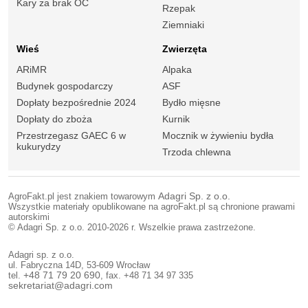
Kary za brak OC
Rzepak
Ziemniaki
Wieś
Zwierzęta
ARiMR
Alpaka
Budynek gospodarczy
ASF
Dopłaty bezpośrednie 2024
Bydło mięsne
Dopłaty do zboża
Kurnik
Przestrzegasz GAEC 6 w
Mocznik w żywieniu bydła
kukurydzy
Trzoda chlewna
AgroFakt.pl jest znakiem towarowym
Adagri Sp. z o.o.
Wszystkie materiały opublikowane na agroFakt.pl są chronione prawami
autorskimi
© Adagri Sp. z o.o. 2010-2026 r. Wszelkie prawa zastrzeżone.
Adagri sp. z o.o.
ul. Fabryczna 14D, 53-609 Wrocław
tel.
+48 71 79 20 690
, fax. +48 71 34 97 335
sekretariat@adagri.com