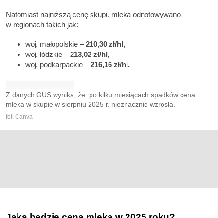
Natomiast najniższą cenę skupu mleka odnotowywano
w regionach takich jak:
woj. małopolskie –
210,30 zł/hl,
woj. łódzkie –
213,02 zł/hl,
woj. podkarpackie –
216,16 zł/hl.
Z danych GUS wynika, że po kilku miesiącach spadków cena
mleka w skupie w sierpniu 2025 r. nieznacznie wzrosła.
fot. Canva
Jaka będzie cena mleka w 2025 roku?