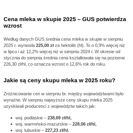
Cena mleka w skupie 2025 – GUS potwierdza
wzrost
Według danych GUS średnia cena mleka w skupie w sierpniu
2025 r. wyniosła
225,00 zł
za hektolitr (hl). To o 0,9% więcej niż
w lipcu i aż 12,2% więcej niż w sierpniu 2024 r. W okresie od
stycznia do sierpnia średnia cena kształtowała się na poziomie
226,30 zł/hl, co oznacza wzrost o 12,6% rok do roku.
Jakie są ceny skupu mleka w 2025 roku?
Zróżnicowanie cen w sierpniu br. między województwami było
wyraźne. W sierpniu najwyższe ceny skupu mleka 2025
uzyskiwali producenci z województw takich jak:
woj. podlaskie –
238,69 zł/hl,
woj. warmińsko-mazurskie –
228,06 zł/hl,
woj. lubuskie –
227,23 zł/hl.