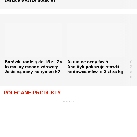
zyskają wyższe dotacje?
Borówki tanieją do 15 zł. Za
Aktualne ceny świń.
Cen
to maliny mocno zdrożały.
Analityk pokazuje stawki,
202
Jakie są ceny na rynkach?
hodowca mówi o 3 zł za kg
żni
nie
POLECANE PRODUKTY
REKLAMA