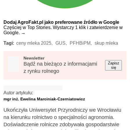
Dodaj AgroFakt.pl jako preferowane źródło w Google
Częściej w Top Stories. Wystarczy 1 klik i zatwierdzenie w
Google.
→
Tagi:
ceny mleka 2025,
GUS,
PFHBiPM,
skup mleka
Newsletter
Bądź na bieżąco z informacjami
Zapisz
się
z rynku rolnego
Autor artykułu:
mgr inż. Ewelina Marciniak-Czerniatowicz
Ukończyła Uniwersytet Przyrodniczy we Wrocławiu
na kierunku rolnictwo o specjalności agronomia.
Doświadczenie rolnicze zdobywała gospodarstwie