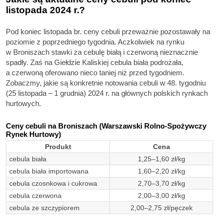
listopada 2024 r.?
Pod koniec listopada br. ceny cebuli przeważnie pozostawały na
poziomie z poprzedniego tygodnia. Aczkolwiek na rynku
w Broniszach stawki za cebulę białą i czerwoną nieznacznie
spadły. Zaś na Giełdzie Kaliskiej cebula biała podrożała,
a czerwoną oferowano nieco taniej niż przed tygodniem.
Zobaczmy, jakie są konkretnie notowania cebuli w 48. tygodniu
(25 listopada – 1 grudnia) 2024 r. na głównych polskich rynkach
hurtowych.
Ceny cebuli na Broniszach (Warszawski Rolno-Spożywczy
Rynek Hurtowy)
Produkt
Cena
cebula biała
1,25–1,60 zł/kg
cebula biała importowana
1,60–2,20 zł/kg
cebula czosnkowa i cukrowa
2,70–3,70 zł/kg
cebula czerwona
2,00–3,00 zł/kg
cebula ze szczypiorem
2,00–2,75 zł/pęczek