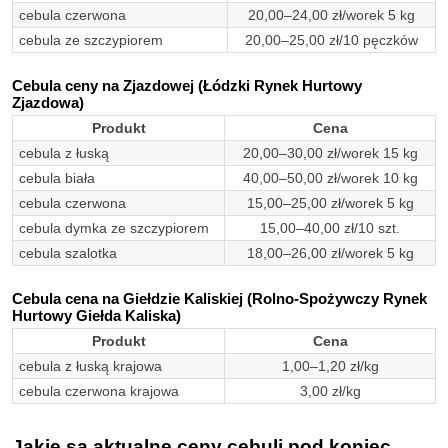
cebula czerwona
20,00–24,00 zł/worek 5 kg
cebula ze szczypiorem
20,00–25,00 zł/10 pęczków
Cebula ceny na Zjazdowej (Łódzki Rynek Hurtowy
Zjazdowa)
Produkt
Cena
cebula z łuską
20,00–30,00 zł/worek 15 kg
cebula biała
40,00–50,00 zł/worek 10 kg
cebula czerwona
15,00–25,00 zł/worek 5 kg
cebula dymka ze szczypiorem
15,00–40,00 zł/10 szt.
cebula szalotka
18,00–26,00 zł/worek 5 kg
Cebula cena na Giełdzie Kaliskiej (Rolno-Spożywczy Rynek
Hurtowy Giełda Kaliska)
Produkt
Cena
cebula z łuską krajowa
1,00–1,20 zł/kg
cebula czerwona krajowa
3,00 zł/kg
Jakie są aktualne ceny cebuli pod koniec