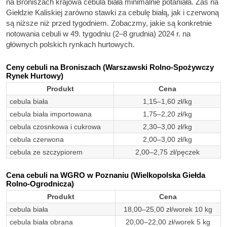
na Broniszach krajowa cebula biała minimalnie potaniała. Zaś na
Giełdzie Kaliskiej zarówno stawki za cebulę białą, jak i czerwoną
są niższe niż przed tygodniem. Zobaczmy, jakie są konkretnie
notowania cebuli w 49. tygodniu (2–8 grudnia) 2024 r. na
głównych polskich rynkach hurtowych.
Ceny cebuli na Broniszach (Warszawski Rolno-Spożywczy
Rynek Hurtowy)
Produkt
Cena
cebula biała
1,15–1,60 zł/kg
cebula biała importowana
1,75–2,20 zł/kg
cebula czosnkowa i cukrowa
2,30–3,00 zł/kg
cebula czerwona
2,00–3,00 zł/kg
cebula ze szczypiorem
2,00–2,75 zł/pęczek
Cena cebuli na WGRO w Poznaniu (Wielkopolska Giełda
Rolno-Ogrodnicza)
Produkt
Cena
cebula biała
18,00–25,00 zł/worek 10 kg
cebula biała obrana
20,00–22,00 zł/worek 5 kg