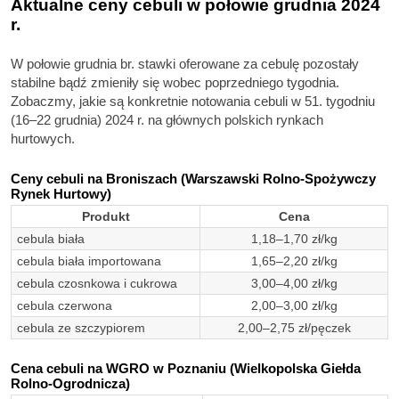
Aktualne ceny cebuli w połowie grudnia 2024
r.
W połowie grudnia br. stawki oferowane za cebulę pozostały
stabilne bądź zmieniły się wobec poprzedniego tygodnia.
Zobaczmy, jakie są konkretnie notowania cebuli w 51. tygodniu
(16–22 grudnia) 2024 r. na głównych polskich rynkach
hurtowych.
Ceny cebuli na Broniszach (Warszawski Rolno-Spożywczy
Rynek Hurtowy)
Produkt
Cena
cebula biała
1,18–1,70 zł/kg
cebula biała importowana
1,65–2,20 zł/kg
cebula czosnkowa i cukrowa
3,00–4,00 zł/kg
cebula czerwona
2,00–3,00 zł/kg
cebula ze szczypiorem
2,00–2,75 zł/pęczek
Cena cebuli na WGRO w Poznaniu (Wielkopolska Giełda
Rolno-Ogrodnicza)