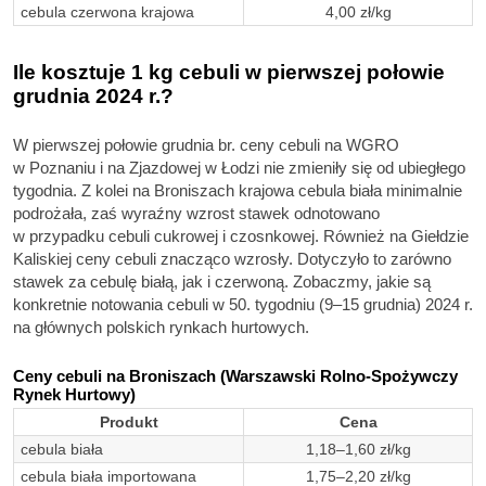
cebula czerwona krajowa
4,00 zł/kg
Ile kosztuje 1 kg cebuli w pierwszej połowie
grudnia 2024 r.?
W pierwszej połowie grudnia br. ceny cebuli na WGRO
w Poznaniu i na Zjazdowej w Łodzi nie zmieniły się od ubiegłego
tygodnia. Z kolei na Broniszach krajowa cebula biała minimalnie
podrożała, zaś wyraźny wzrost stawek odnotowano
w przypadku cebuli cukrowej i czosnkowej. Również na Giełdzie
Kaliskiej ceny cebuli znacząco wzrosły. Dotyczyło to zarówno
stawek za cebulę białą, jak i czerwoną. Zobaczmy, jakie są
konkretnie notowania cebuli w 50. tygodniu (9–15 grudnia) 2024 r.
na głównych polskich rynkach hurtowych.
Ceny cebuli na Broniszach (Warszawski Rolno-Spożywczy
Rynek Hurtowy)
Produkt
Cena
cebula biała
1,18–1,60 zł/kg
cebula biała importowana
1,75–2,20 zł/kg