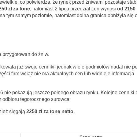
wielkie, co potwierdza, że rynek przed żniwami pozostaje stabi
50 zł za tonę
, natomiast 2 lipca przedział cen wynosi
od 2150 
 na tym samym poziomie, natomiast dolna granica obniżyła się o
e przygotowań do żniw.
kowała już swoje cenniki, jednak wiele podmiotów nadal nie p
ści firm wciąż nie ma aktualnych cen lub widnieje informacja
 nie pokazują jeszcze pełnego obrazu rynku. Kolejne cenniki
em odbioru tegorocznego surowca.
nież sięgają
2250 zł za tonę netto.