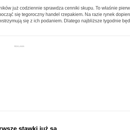
ników już codziennie sprawdza cenniki skupu. To właśnie pierw
ocząć się tegoroczny handel rzepakiem. Na razie rynek dopiero
wstrzymują się z ich podaniem. Dlatego najbliższe tygodnie będ
REKLAMA
rwsze stawki już są