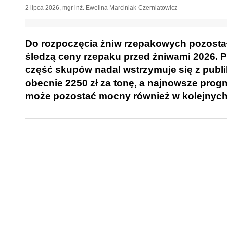
2 lipca 2026
,
mgr inż. Ewelina Marciniak-Czerniatowicz
Do rozpoczęcia żniw rzepakowych pozostało 
śledzą ceny rzepaku przed żniwami 2026. Pi
część skupów nadal wstrzymuje się z publ
obecnie 2250 zł za tonę, a najnowsze prog
może pozostać mocny również w kolejnych