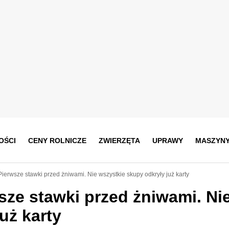
OŚCI
CENY ROLNICZE
ZWIERZĘTA
UPRAWY
MASZYN
ierwsze stawki przed żniwami. Nie wszystkie skupy odkryły już karty
sze stawki przed żniwami. Ni
uż karty