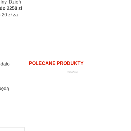
lny. Dzień
do 2250 zł
 20 zł za
POLECANE PRODUKTY
odało
REKLAMA
 będą