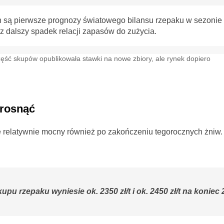
en są pierwsze prognozy światowego bilansu rzepaku w sezonie
az dalszy spadek relacji zapasów do zużycia.
zęść skupów opublikowała stawki na nowe zbiory, ale rynek dopiero
zrosnąć
e relatywnie mocny również po zakończeniu tegorocznych żniw.
pu rzepaku wyniesie ok. 2350 zł/t i ok. 2450 zł/t na koniec 