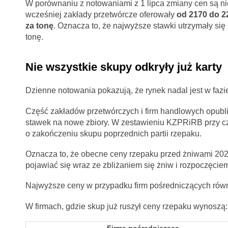
W porównaniu z notowaniami z 1 lipca zmiany cen są nie
wcześniej zakłady przetwórcze oferowały
od 2170 do 22
za tonę
. Oznacza to, że najwyższe stawki utrzymały się
tonę.
Nie wszystkie skupy odkryły już karty
Dzienne notowania pokazują, że rynek nadal jest w fazi
Część zakładów przetwórczych i firm handlowych opubli
stawek na nowe zbiory. W zestawieniu KZPRiRB przy czę
o zakończeniu skupu poprzednich partii rzepaku.
Oznacza to, że obecne ceny rzepaku przed żniwami 2026
pojawiać się wraz ze zbliżaniem się żniw i rozpoczęci
Najwyższe ceny w przypadku firm pośredniczących rów
W firmach, gdzie skup już ruszył ceny rzepaku wynoszą: