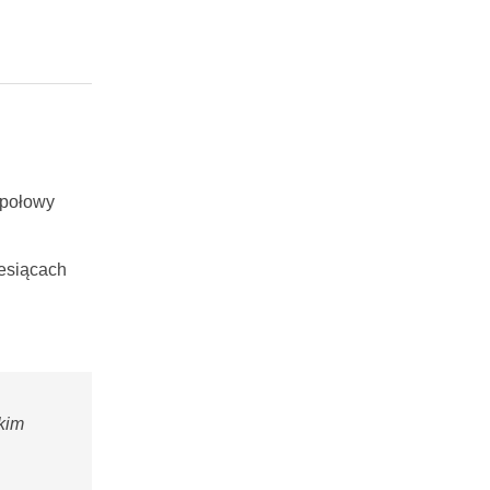
 połowy
esiącach
skim