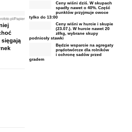
Ceny wiśni dziś. W skupach
spadły nawet o 40%. Część
punktów przyjmuje owoce
tylko do 13:00
grofoto.pl/Papier
Ceny wiśni w hurcie i skupie
niej
(23.07.). W hurcie nawet 20
 choć
zł/kg, wybrane skupy
podniosły stawki
 sięgają
Będzie wsparcie na agregaty
ynek
prądotwórcze dla rolników
i ochronę sadów przed
gradem