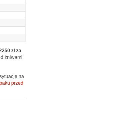
2250 zł za
zed żniwami
sytuację na
epaku przed