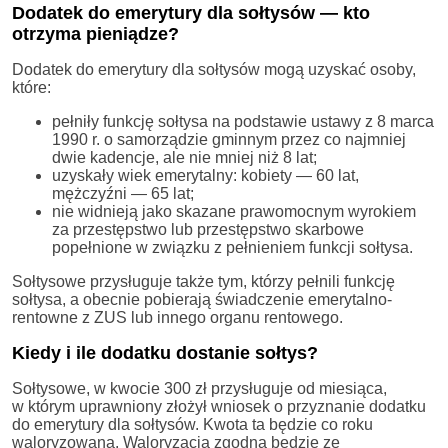
Dodatek do emerytury dla sołtysów — kto
otrzyma pieniądze?
Dodatek do emerytury dla sołtysów mogą uzyskać osoby,
które:
pełniły funkcję sołtysa na podstawie ustawy z 8 marca
1990 r. o samorządzie gminnym przez co najmniej
dwie kadencje, ale nie mniej niż 8 lat;
uzyskały wiek emerytalny: kobiety — 60 lat,
mężczyźni — 65 lat;
nie widnieją jako skazane prawomocnym wyrokiem
za przestępstwo lub przestępstwo skarbowe
popełnione w związku z pełnieniem funkcji sołtysa.
Sołtysowe przysługuje także tym, którzy pełnili funkcję
sołtysa, a obecnie pobierają świadczenie emerytalno-
rentowne z ZUS lub innego organu rentowego.
Kiedy i ile dodatku dostanie sołtys?
Sołtysowe, w kwocie 300 zł przysługuje od miesiąca,
w którym uprawniony złożył wniosek o przyznanie dodatku
do emerytury dla sołtysów. Kwota ta będzie co roku
waloryzowana. Waloryzacja zgodna będzie ze