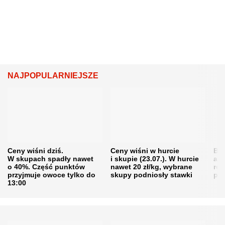
NAJPOPULARNIEJSZE
Ceny wiśni dziś.
Ceny wiśni w hurcie
Będ
W skupach spadły nawet
i skupie (23.07.). W hurcie
agr
o 40%. Część punktów
nawet 20 zł/kg, wybrane
rol
przyjmuje owoce tylko do
skupy podniosły stawki
pr
13:00