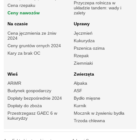
Przyczepa rolnicza w
Cena rzepaku
układzie tandem: wady i
Ceny nawozów
zalety
Na czasie
Uprawy
Cena jęczmienia ze żniw
Jęczmień
2024
Kukurydza
Ceny gruntów ornych 2024
Pszenica ozima
Kary za brak OC
Rzepak
Ziemniaki
Wieś
Zwierzęta
ARiMR
Alpaka
Budynek gospodarczy
ASF
Dopłaty bezpośrednie 2024
Bydło mięsne
Dopłaty do zboża
Kurnik
Przestrzegasz GAEC 6 w
Mocznik w żywieniu bydła
kukurydzy
Trzoda chlewna