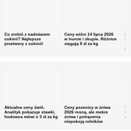
Co zrobić z nadmiarem
Ceny wiśni 14 lipca 2026
Cen
cukinii? Najlepsze
w hurcie i skupie. Różnice
Rol
przetwory z cukinii!
sięgają 9 zł za kg
„pe
obn
Aktualne ceny świń.
Ceny pszenicy w żniwa
Ce
Analityk pokazuje stawki,
2026 rosną, ale mokre
Sku
hodowca mówi o 3 zł za kg
żniwa i potrącenia
kon
niepokoją rolników