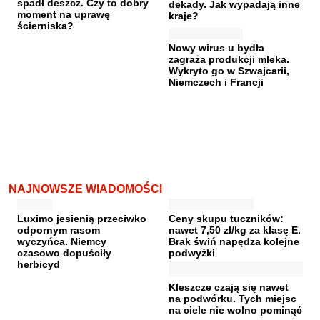
spadł deszcz. Czy to dobry
dekady. Jak wypadają inne
moment na uprawę
kraje?
ścierniska?
Nowy wirus u bydła
zagraża produkcji mleka.
Wykryto go w Szwajcarii,
Niemczech i Francji
NAJNOWSZE WIADOMOŚCI
Luximo jesienią przeciwko
Ceny skupu tuczników:
odpornym rasom
nawet 7,50 zł/kg za klasę E.
wyczyńca. Niemcy
Brak świń napędza kolejne
czasowo dopuściły
podwyżki
herbicyd
Kleszcze czają się nawet
na podwórku. Tych miejsc
na ciele nie wolno pominąć