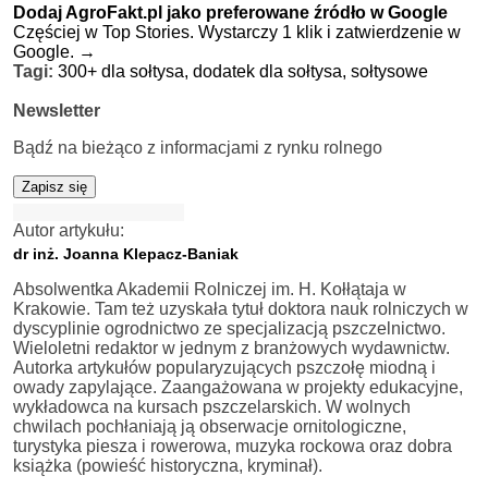
Dodaj AgroFakt.pl jako preferowane źródło w Google
Częściej w Top Stories. Wystarczy 1 klik i zatwierdzenie w
Google.
→
Tagi:
300+ dla sołtysa,
dodatek dla sołtysa,
sołtysowe
Newsletter
Bądź na bieżąco z informacjami z rynku rolnego
Zapisz się
Autor artykułu:
dr inż. Joanna Klepacz-Baniak
Absolwentka Akademii Rolniczej im. H. Kołłątaja w
Krakowie. Tam też uzyskała tytuł doktora nauk rolniczych w
dyscyplinie ogrodnictwo ze specjalizacją pszczelnictwo.
Wieloletni redaktor w jednym z branżowych wydawnictw.
Autorka artykułów popularyzujących pszczołę miodną i
owady zapylające. Zaangażowana w projekty edukacyjne,
wykładowca na kursach pszczelarskich. W wolnych
chwilach pochłaniają ją obserwacje ornitologiczne,
turystyka piesza i rowerowa, muzyka rockowa oraz dobra
książka (powieść historyczna, kryminał).