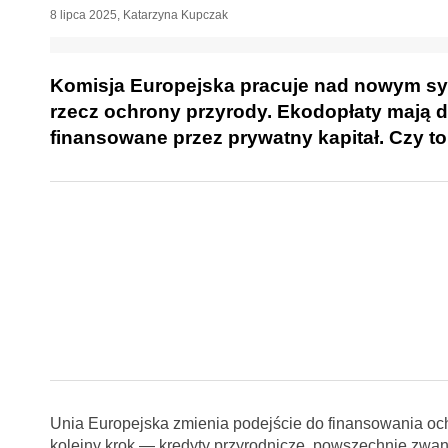
8 lipca 2025
,
Katarzyna Kupczak
Komisja Europejska pracuje nad nowym sys
rzecz ochrony przyrody. Ekodopłaty mają 
finansowane przez prywatny kapitał. Czy t
Unia Europejska zmienia podejście do finansowania o
kolejny krok — kredyty przyrodnicze, powszechnie zwan