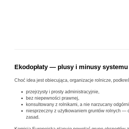
Ekodopłaty — plusy i minusy systemu
Choć idea jest obiecująca, organizacje rolnicze, podkreś
przejrzysty i prosty administracyjnie,
bez niepewności prawnej,
konsultowany z rolnikami, a nie narzucany odgórni
niesprzeczny z użytkowaniem gruntów rolnych — c
zasad.
Komisja Europejska planuje powołać grupę ekspertów zło