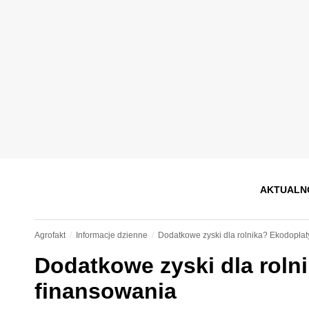
AKTUALN
Agrofakt
Informacje dzienne
Dodatkowe zyski dla rolnika? Ekodopła
Dodatkowe zyski dla rol
finansowania