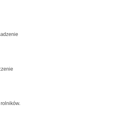
sadzenie
czenie
rolników.