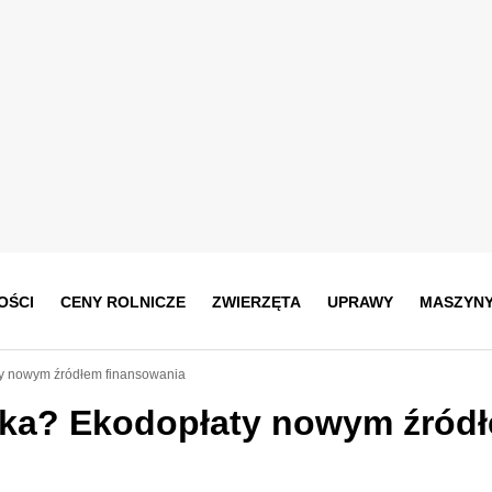
OŚCI
CENY ROLNICZE
ZWIERZĘTA
UPRAWY
MASZYN
ty nowym źródłem finansowania
nika? Ekodopłaty nowym źród