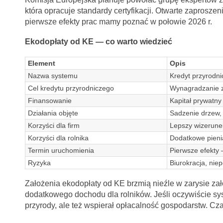
która opracuje standardy certyfikacji. Otwarte zaprosze
pierwsze efekty prac mamy poznać w połowie 2026 r.
Ekodopłaty od KE — co warto wiedzieć
Element
Opis
Nazwa systemu
Kredyt przyrodnic
Cel kredytu przyrodniczego
Wynagradzanie z
Finansowanie
Kapitał prywatny 
Działania objęte
Sadzenie drzew, 
Korzyści dla firm
Lepszy wizerune
Korzyści dla rolnika
Dodatkowe pieni
Termin uruchomienia
Pierwsze efekty 
Ryzyka
Biurokracja, nie
Założenia ekodopłaty od KE brzmią nieźle w zarysie za
dodatkowego dochodu dla rolników. Jeśli oczywiście sy
przyrody, ale też wspierał opłacalność gospodarstw. Cza