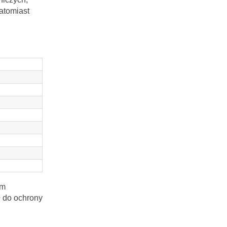
atomiast
em
ł do ochrony