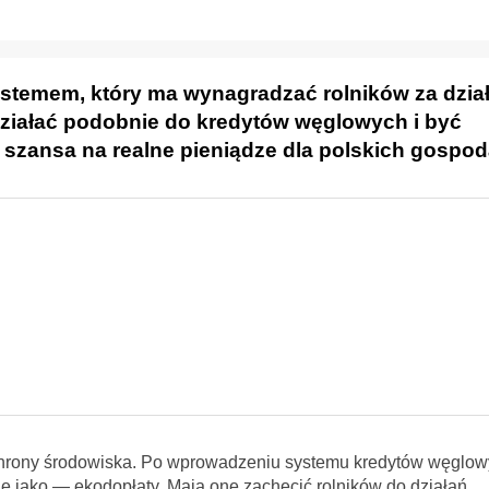
temem, który ma wynagradzać rolników za dział
działać podobnie do kredytów węglowych i być
o szansa na realne pieniądze dla polskich gospo
chrony środowiska. Po wprowadzeniu systemu kredytów węglow
e jako — ekodopłaty. Mają one zachęcić rolników do działań