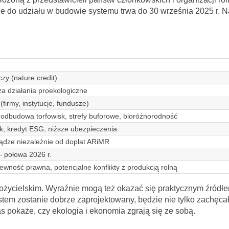
nie do udziału w budowie systemu trwa do 30 września 2025 r. N
zy (nature credit)
a działania proekologiczne
(firmy, instytucje, fundusze)
odbudowa torfowisk, strefy buforowe, bioróżnorodność
k, kredyt ESG, niższe ubezpieczenia
ądze niezależnie od dopłat ARiMR
– połowa 2026 r.
pewność prawna, potencjalne konflikty z produkcją rolną
łożycielskim. Wyraźnie mogą też okazać się praktycznym źródł
stem zostanie dobrze zaprojektowany, będzie nie tylko zachęca
s pokaże, czy ekologia i ekonomia zgrają się ze sobą.