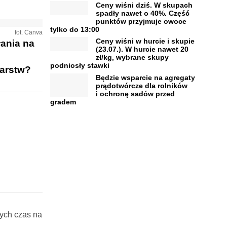
Ceny wiśni dziś. W skupach
spadły nawet o 40%. Część
punktów przyjmuje owoce
tylko do 13:00
fot. Canva
Ceny wiśni w hurcie i skupie
ania na
(23.07.). W hurcie nawet 20
zł/kg, wybrane skupy
podniosły stawki
darstw?
Będzie wsparcie na agregaty
prądotwórcze dla rolników
i ochronę sadów przed
gradem
ych czas na