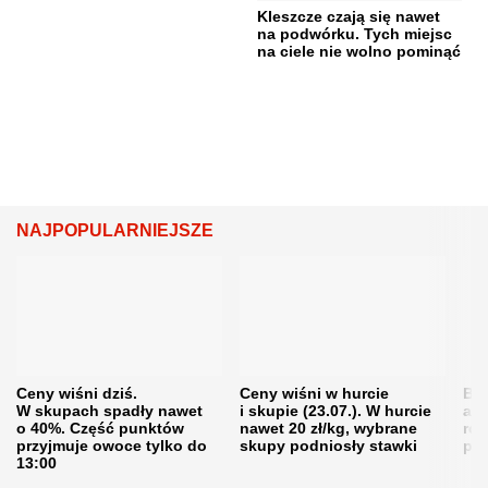
Kleszcze czają się nawet
na podwórku. Tych miejsc
na ciele nie wolno pominąć
NAJPOPULARNIEJSZE
Ceny wiśni dziś.
Ceny wiśni w hurcie
Będ
W skupach spadły nawet
i skupie (23.07.). W hurcie
agr
o 40%. Część punktów
nawet 20 zł/kg, wybrane
rol
przyjmuje owoce tylko do
skupy podniosły stawki
pr
13:00