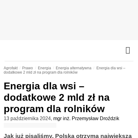
Agrofakt
Prawo
Energia
Energia alternatywna
Energia dla wsi –
dodatkowe 2 mld zł na program dla rolników
Energia dla wsi –
dodatkowe 2 mld zł na
program dla rolników
13 października 2024
,
mgr inż. Przemysław Droździk
Jak już pisaliśmy, Polska otrzyma największą