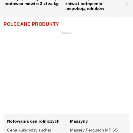
hodowca mówi o 3 zł za kg
żniwa i potrącenia
kon
niepokoją rolników
POLECANE PRODUKTY
REKLAMA
Notowania cen rolniczych
Maszyny
Cena kukurydzy suchej
Massey Ferguson MF 6S.