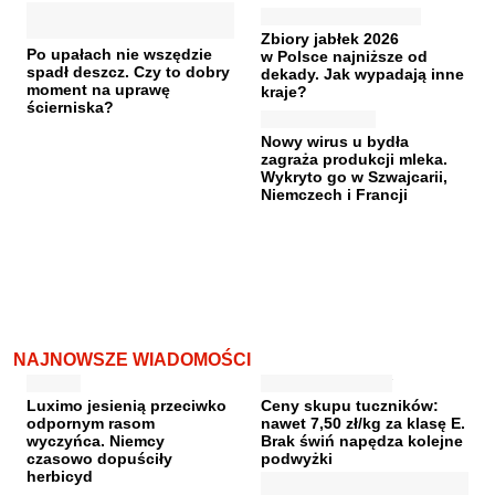
Zbiory jabłek 2026
Po upałach nie wszędzie
w Polsce najniższe od
spadł deszcz. Czy to dobry
dekady. Jak wypadają inne
moment na uprawę
kraje?
ścierniska?
Nowy wirus u bydła
zagraża produkcji mleka.
Wykryto go w Szwajcarii,
Niemczech i Francji
NAJNOWSZE WIADOMOŚCI
Luximo jesienią przeciwko
Ceny skupu tuczników:
odpornym rasom
nawet 7,50 zł/kg za klasę E.
wyczyńca. Niemcy
Brak świń napędza kolejne
czasowo dopuściły
podwyżki
herbicyd