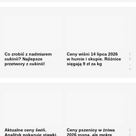
Co zrobić z nadmiarem
Ceny wiśni 14 lipca 2026
Cen
cukinii? Najlepsze
w hurcie i skupie. Różnice
Rol
przetwory z cukinii!
sięgają 9 zł za kg
„pe
obn
Aktualne ceny świń.
Ceny pszenicy w żniwa
Ce
Analityk pokazuje stawki,
2026 rosną, ale mokre
Sku