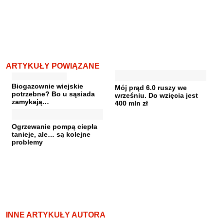
ARTYKUŁY POWIĄZANE
Biogazownie wiejskie
Mój prąd 6.0 ruszy we
potrzebne? Bo u sąsiada
wrześniu. Do wzięcia jest
zamykają…
400 mln zł
Ogrzewanie pompą ciepła
tanieje, ale… są kolejne
problemy
INNE ARTYKUŁY AUTORA