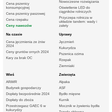
Nowoczesne rozwiązania
Cena pszenicy
konsumpcyjnej
Oświetlenie LED do
ciągników rolniczych
Cena pszenicy paszowej
Przyczepa rolnicza w
Cena rzepaku
układzie tandem: wady i
Ceny nawozów
zalety
Na czasie
Uprawy
Cena jęczmienia ze żniw
Jęczmień
2024
Kukurydza
Ceny gruntów ornych 2024
Pszenica ozima
Kary za brak OC
Rzepak
Ziemniaki
Wieś
Zwierzęta
ARiMR
Alpaka
Budynek gospodarczy
ASF
Dopłaty bezpośrednie 2024
Bydło mięsne
Dopłaty do zboża
Kurnik
Przestrzegasz GAEC 6 w
Mocznik w żywieniu bydła
kukurydzy
Trzoda chlewna