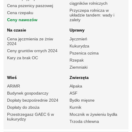
ciągników rolniczych
Cena pszenicy paszowej
Przyczepa rolnicza w
Cena rzepaku
układzie tandem: wady i
Ceny nawozów
zalety
Na czasie
Uprawy
Cena jęczmienia ze żniw
Jęczmień
2024
Kukurydza
Ceny gruntów ornych 2024
Pszenica ozima
Kary za brak OC
Rzepak
Ziemniaki
Wieś
Zwierzęta
ARiMR
Alpaka
Budynek gospodarczy
ASF
Dopłaty bezpośrednie 2024
Bydło mięsne
Dopłaty do zboża
Kurnik
Przestrzegasz GAEC 6 w
Mocznik w żywieniu bydła
kukurydzy
Trzoda chlewna