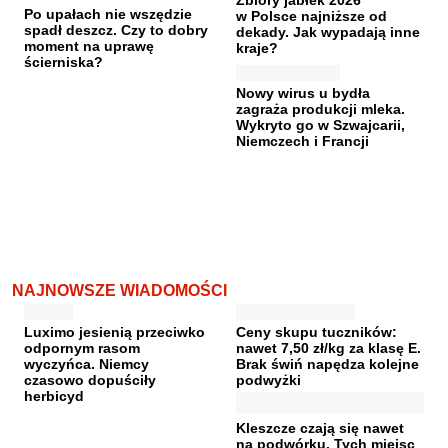
Po upałach nie wszędzie
w Polsce najniższe od
spadł deszcz. Czy to dobry
dekady. Jak wypadają inne
moment na uprawę
kraje?
ścierniska?
Nowy wirus u bydła
zagraża produkcji mleka.
Wykryto go w Szwajcarii,
Niemczech i Francji
NAJNOWSZE WIADOMOŚCI
Luximo jesienią przeciwko
Ceny skupu tuczników:
odpornym rasom
nawet 7,50 zł/kg za klasę E.
wyczyńca. Niemcy
Brak świń napędza kolejne
czasowo dopuściły
podwyżki
herbicyd
Kleszcze czają się nawet
na podwórku. Tych miejsc