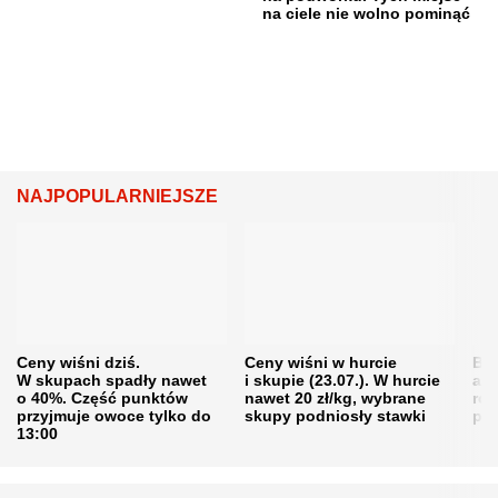
na ciele nie wolno pominąć
NAJPOPULARNIEJSZE
Ceny wiśni dziś.
Ceny wiśni w hurcie
Będ
W skupach spadły nawet
i skupie (23.07.). W hurcie
agr
o 40%. Część punktów
nawet 20 zł/kg, wybrane
rol
przyjmuje owoce tylko do
skupy podniosły stawki
pr
13:00