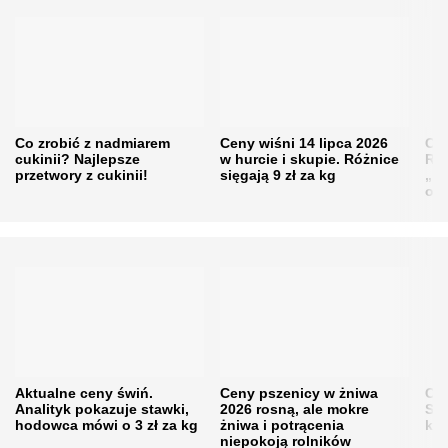
Co zrobić z nadmiarem
Ceny wiśni 14 lipca 2026
Cen
cukinii? Najlepsze
w hurcie i skupie. Różnice
Rol
przetwory z cukinii!
sięgają 9 zł za kg
„pe
obn
Aktualne ceny świń.
Ceny pszenicy w żniwa
Ce
Analityk pokazuje stawki,
2026 rosną, ale mokre
Sku
hodowca mówi o 3 zł za kg
żniwa i potrącenia
kon
niepokoją rolników