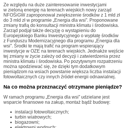
Ze względu na duże zainteresowanie inwestycjami
w zieloną energię na terenach wiejskich nowy zarząd
NFOŚiGW zaproponował zwiększenie środków z 1 mld zł
do 3 mld zł w programie „Energia dla wsi”. Proponowane
zmiany trafią do konsultacji ministra klimatu i środowiska.
Zarząd podjął także decyzję o wystąpieniu do
Europejskiego Banku Inwestycyjnego o wypłatę środków
z Funduszu Modernizacyjnego dla programu „Energia dla
wsi”. Środki te mają trafić na program wspierający
inwestycje w OZE na terenach wiejskich. Jednakże wejście
tej zmiany w życie zależy od decyzji i zatwierdzenia przez
ministra klimatu i środowiska. Po pozytywnym rozpatrzeniu
można spodziewać się, że dzięki tym dodatkowym
pieniądzom na wsiach powstanie większa liczba instalacji
fotowoltaicznych czy innych źródeł energii odnawialnej.
Na co można przeznaczyć otrzymane pieniądze?
W ramach programu „Energia dla wsi” udzielane jest
wsparcie finansowe na zakup, montaż bądź budowę:
instalacji fotowoltaicznych;
turbin wiatrowych;
biogazowni;
elektrowni wodnych;