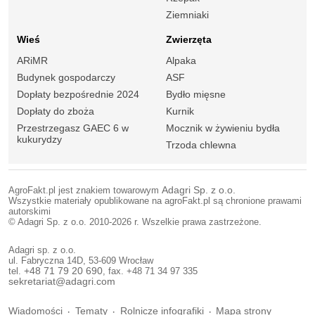
Ziemniaki
Wieś
Zwierzęta
ARiMR
Alpaka
Budynek gospodarczy
ASF
Dopłaty bezpośrednie 2024
Bydło mięsne
Dopłaty do zboża
Kurnik
Przestrzegasz GAEC 6 w
Mocznik w żywieniu bydła
kukurydzy
Trzoda chlewna
AgroFakt.pl jest znakiem towarowym
Adagri Sp. z o.o.
Wszystkie materiały opublikowane na agroFakt.pl są chronione prawami
autorskimi
© Adagri Sp. z o.o. 2010-2026 r. Wszelkie prawa zastrzeżone.
Adagri sp. z o.o.
ul. Fabryczna 14D, 53-609 Wrocław
tel.
+48 71 79 20 690
, fax. +48 71 34 97 335
sekretariat@adagri.com
Wiadomości
Tematy
Rolnicze infografiki
Mapa strony