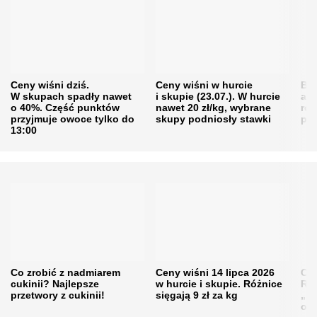
Ceny wiśni dziś.
Ceny wiśni w hurcie
Będ
W skupach spadły nawet
i skupie (23.07.). W hurcie
agr
o 40%. Część punktów
nawet 20 zł/kg, wybrane
rol
przyjmuje owoce tylko do
skupy podniosły stawki
pr
13:00
Co zrobić z nadmiarem
Ceny wiśni 14 lipca 2026
Cen
cukinii? Najlepsze
w hurcie i skupie. Różnice
Rol
przetwory z cukinii!
sięgają 9 zł za kg
„pe
obn