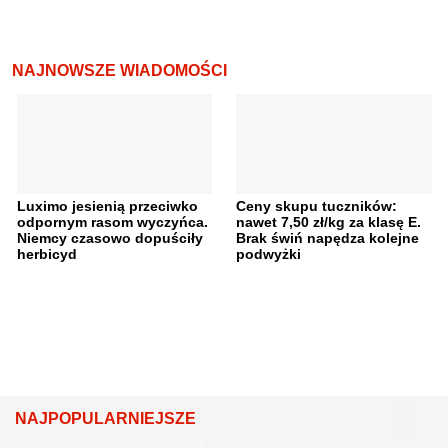
NAJNOWSZE WIADOMOŚCI
Luximo jesienią przeciwko
Ceny skupu tuczników:
odpornym rasom wyczyńca.
nawet 7,50 zł/kg za klasę E.
Niemcy czasowo dopuściły
Brak świń napędza kolejne
herbicyd
podwyżki
NAJPOPULARNIEJSZE