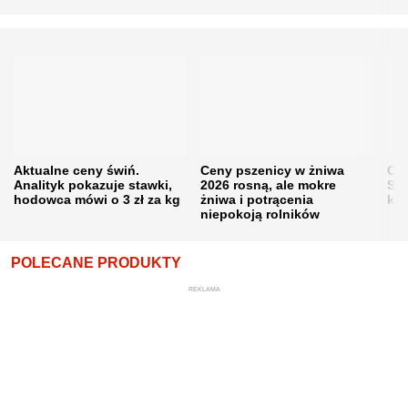
Aktualne ceny świń.
Ceny pszenicy w żniwa
Ce
Analityk pokazuje stawki,
2026 rosną, ale mokre
Sku
hodowca mówi o 3 zł za kg
żniwa i potrącenia
kon
niepokoją rolników
POLECANE PRODUKTY
REKLAMA