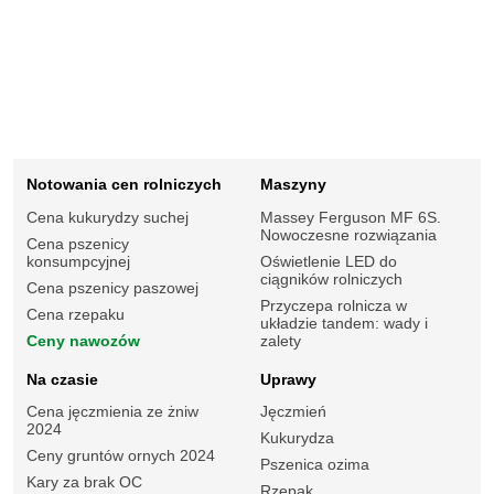
Notowania cen rolniczych
Maszyny
Cena kukurydzy suchej
Massey Ferguson MF 6S.
Nowoczesne rozwiązania
Cena pszenicy
konsumpcyjnej
Oświetlenie LED do
ciągników rolniczych
Cena pszenicy paszowej
Przyczepa rolnicza w
Cena rzepaku
układzie tandem: wady i
Ceny nawozów
zalety
Na czasie
Uprawy
Cena jęczmienia ze żniw
Jęczmień
2024
Kukurydza
Ceny gruntów ornych 2024
Pszenica ozima
Kary za brak OC
Rzepak