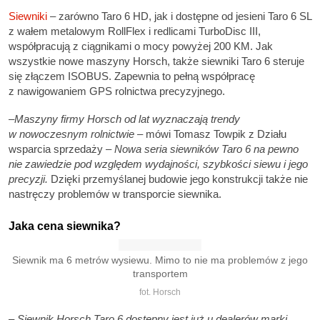
Siewniki
– zarówno Taro 6 HD, jak i dostępne od jesieni Taro 6 SL
z wałem metalowym RollFlex i redlicami TurboDisc III,
współpracują z ciągnikami o mocy powyżej 200 KM. Jak
wszystkie nowe maszyny Horsch, także siewniki Taro 6 steruje
się złączem ISOBUS. Zapewnia to pełną współpracę
z nawigowaniem GPS rolnictwa precyzyjnego.
–
Maszyny firmy Horsch od lat wyznaczają trendy
w nowoczesnym rolnictwie
– mówi Tomasz Towpik z Działu
wsparcia sprzedaży –
Nowa seria siewników Taro 6 na pewno
nie zawiedzie pod względem wydajności, szybkości siewu i jego
precyzji.
Dzięki przemyślanej budowie jego konstrukcji także nie
nastręczy problemów w transporcie siewnika.
Jaka cena siewnika?
Siewnik ma 6 metrów wysiewu. Mimo to nie ma problemów z jego
transportem
fot. Horsch
–
Siewnik Horsch Taro 6 dostępny jest już u dealerów marki