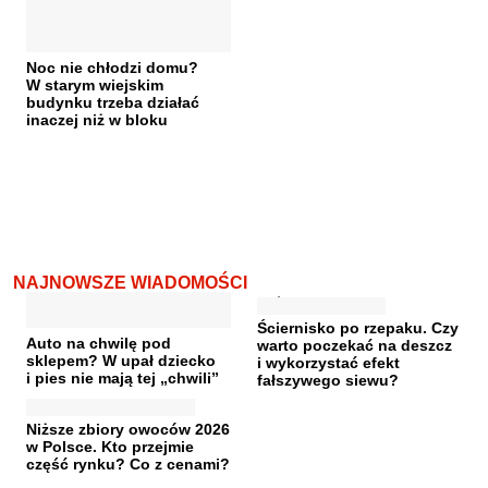
Noc nie chłodzi domu?
W starym wiejskim
budynku trzeba działać
inaczej niż w bloku
NAJNOWSZE WIADOMOŚCI
Ściernisko po rzepaku. Czy
Auto na chwilę pod
warto poczekać na deszcz
sklepem? W upał dziecko
i wykorzystać efekt
i pies nie mają tej „chwili”
fałszywego siewu?
Niższe zbiory owoców 2026
w Polsce. Kto przejmie
część rynku? Co z cenami?