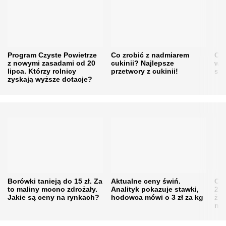
Program Czyste Powietrze
Co zrobić z nadmiarem
Cen
z nowymi zasadami od 20
cukinii? Najlepsze
w h
lipca. Którzy rolnicy
przetwory z cukinii!
się
zyskają wyższe dotacje?
Borówki tanieją do 15 zł. Za
Aktualne ceny świń.
Cen
to maliny mocno zdrożały.
Analityk pokazuje stawki,
202
Jakie są ceny na rynkach?
hodowca mówi o 3 zł za kg
żni
nie