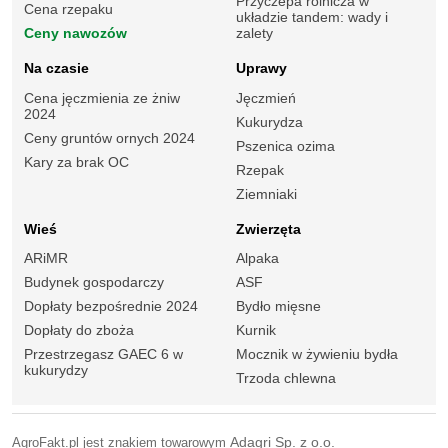
Przyczepa rolnicza w
Cena rzepaku
układzie tandem: wady i
Ceny nawozów
zalety
Na czasie
Uprawy
Cena jęczmienia ze żniw
Jęczmień
2024
Kukurydza
Ceny gruntów ornych 2024
Pszenica ozima
Kary za brak OC
Rzepak
Ziemniaki
Wieś
Zwierzęta
ARiMR
Alpaka
Budynek gospodarczy
ASF
Dopłaty bezpośrednie 2024
Bydło mięsne
Dopłaty do zboża
Kurnik
Przestrzegasz GAEC 6 w
Mocznik w żywieniu bydła
kukurydzy
Trzoda chlewna
AgroFakt.pl jest znakiem towarowym
Adagri Sp. z o.o.