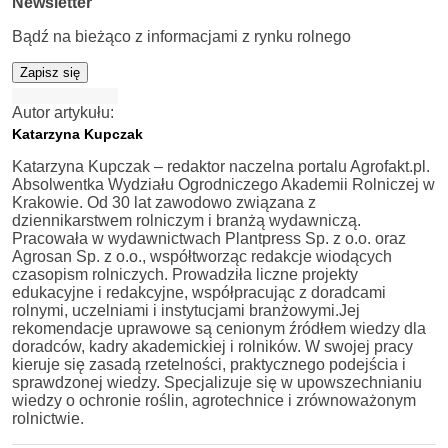
Newsletter
Bądź na bieżąco z informacjami z rynku rolnego
Zapisz się
Autor artykułu:
Katarzyna Kupczak
Katarzyna Kupczak – redaktor naczelna portalu Agrofakt.pl.
Absolwentka Wydziału Ogrodniczego Akademii Rolniczej w
Krakowie. Od 30 lat zawodowo związana z
dziennikarstwem rolniczym i branżą wydawniczą.
Pracowała w wydawnictwach Plantpress Sp. z o.o. oraz
Agrosan Sp. z o.o., współtworząc redakcje wiodących
czasopism rolniczych. Prowadziła liczne projekty
edukacyjne i redakcyjne, współpracując z doradcami
rolnymi, uczelniami i instytucjami branżowymi.Jej
rekomendacje uprawowe są cenionym źródłem wiedzy dla
doradców, kadry akademickiej i rolników. W swojej pracy
kieruje się zasadą rzetelności, praktycznego podejścia i
sprawdzonej wiedzy. Specjalizuje się w upowszechnianiu
wiedzy o ochronie roślin, agrotechnice i zrównoważonym
rolnictwie.