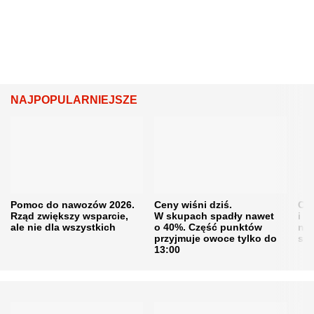
NAJPOPULARNIEJSZE
Pomoc do nawozów 2026.
Ceny wiśni dziś.
Cen
Rząd zwiększy wsparcie,
W skupach spadły nawet
i s
ale nie dla wszystkich
o 40%. Część punktów
naw
przyjmuje owoce tylko do
sku
13:00