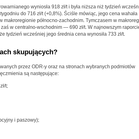
owarnianego wyniosła 918 zł/t i była niższa niż tydzień wcześn
ygodniu do 716 zł/t (+0,8%). Ściśle mówiąc, jego cena wahała 
iego w makroregionie północno-zachodnim. Tymczasem w makroreg
 zaś w centralno-wschodnim — 690 zł/t. W najnowszym raporci
tydzień wcześniej jego średnia cena wynosiła 733 zł/t.
tach skupujących?
kowanych przez ODR-y oraz na stronach wybranych podmiotów
jęczmienia są następujące:
ł/t;
cyjny i paszowy);