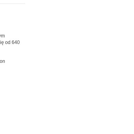
ym
ię od 640
ron