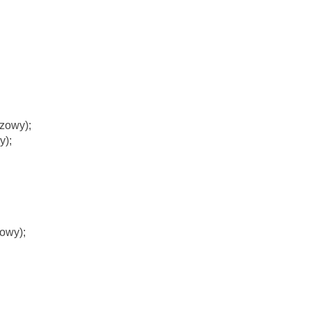
zowy);
y);
owy);