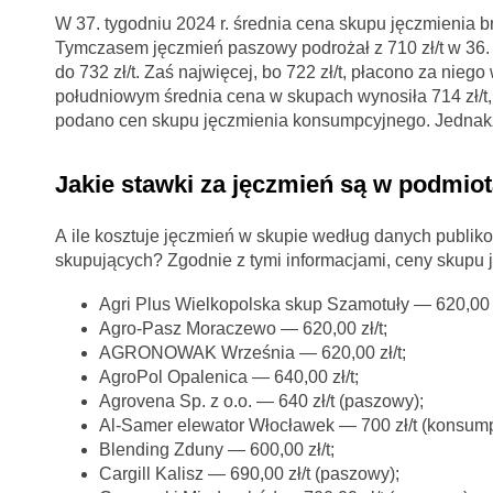
W 37. tygodniu 2024 r. średnia cena skupu jęczmienia br
Tymczasem jęczmień paszowy podrożał z 710 zł/t w 36. t
do 732 zł/t. Zaś najwięcej, bo 722 zł/t, płacono za n
południowym średnia cena w skupach wynosiła 714 zł/t,
podano cen skupu jęczmienia konsumpcyjnego. Jednakże 
Jakie stawki za jęczmień są w podmio
A ile kosztuje jęczmień w skupie według danych publi
skupujących? Zgodnie z tymi informacjami, ceny skupu 
Agri Plus Wielkopolska skup Szamotuły — 620,00 z
Agro-Pasz Moraczewo — 620,00 zł/t;
AGRONOWAK Września — 620,00 zł/t;
AgroPol Opalenica — 640,00 zł/t;
Agrovena Sp. z o.o. — 640 zł/t (paszowy);
Al-Samer elewator Włocławek — 700 zł/t (konsump
Blending Zduny — 600,00 zł/t;
Cargill Kalisz — 690,00 zł/t (paszowy);