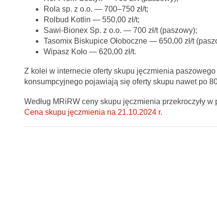
Rola sp. z o.o. — 700–750 zł/t;
Rolbud Kotlin — 550,00 zł/t;
Sawi-Bionex Sp. z o.o. — 700 zł/t (paszowy);
Tasomix Biskupice Ołoboczne — 650,00 zł/t (pasz
Wipasz Koło — 620,00 zł/t.
Z kolei w internecie oferty skupu jęczmienia paszoweg
konsumpcyjnego pojawiają się oferty skupu nawet po 800 
Według MRiRW ceny skupu jęczmienia przekroczyły w paź
Cena skupu jęczmienia na 21.10.2024 r.