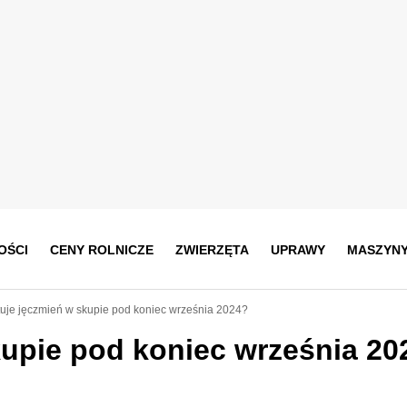
OŚCI
CENY ROLNICZE
ZWIERZĘTA
UPRAWY
MASZYN
ztuje jęczmień w skupie pod koniec września 2024?
skupie pod koniec września 20