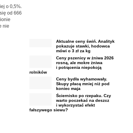
iej o 0,5%.
się od 666
ionie
e nie
Aktualne ceny świń. Analityk
pokazuje stawki, hodowca
mówi o 3 zł za kg
Ceny pszenicy w żniwa 2026
rosną, ale mokre żniwa
i potrącenia niepokoją
rolników
Ceny bydła wyhamowały.
Skupy płacą mniej niż pod
koniec maja
Ściernisko po rzepaku. Czy
warto poczekać na deszcz
i wykorzystać efekt
fałszywego siewu?