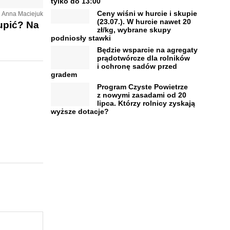
tylko do 13:00
Ceny wiśni w hurcie i skupie
t. Anna Maciejuk
(23.07.). W hurcie nawet 20
upić? Na
zł/kg, wybrane skupy
podniosły stawki
Będzie wsparcie na agregaty
prądotwórcze dla rolników
i ochronę sadów przed
gradem
Program Czyste Powietrze
z nowymi zasadami od 20
lipca. Którzy rolnicy zyskają
wyższe dotacje?