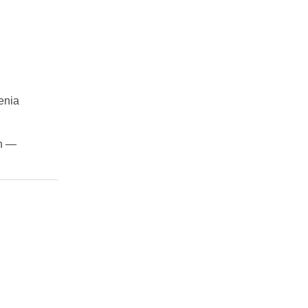
enia
ch —