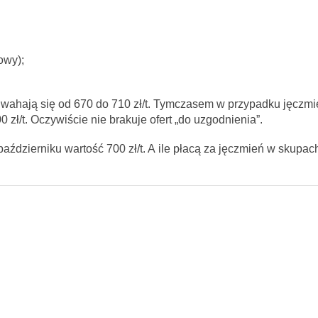
owy);
o wahają się od 670 do 710 zł/t. Tymczasem w przypadku jęczmi
zł/t. Oczywiście nie brakuje ofert „do uzgodnienia”.
dzierniku wartość 700 zł/t. A ile płacą za jęczmień w skupa