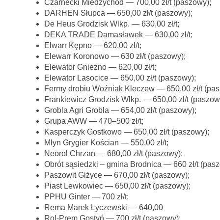
Czarnecki Miedzychód — 700,00 zł/t (paszowy);
DARHEN Słupca — 650,00 zł/t (paszowy);
De Heus Grodzisk Wlkp. — 630,00 zł/t;
DEKA TRADE Damasławek — 630,00 zł/t;
Elwarr Kępno — 620,00 zł/t;
Elewarr Koronowo — 630 zł/t (paszowy);
Elewator Gniezno — 620,00 zł/t;
Elewator Lasocice — 650,00 zł/t (paszowy);
Fermy drobiu Woźniak Kleczew — 650,00 zł/t (pas
Frankiewicz Grodzisk Wlkp. — 650,00 zł/t (paszow
Grobla Agri Grobla — 654,00 zł/t (paszowy);
Grupa AWW — 470–500 zł/t;
Kasperczyk Gostkowo — 650,00 zł/t (paszowy);
Młyn Grygier Kościan — 550,00 zł/t;
Neorol Chrzan — 680,00 zł/t (paszowy);
Obrót sąsiedzki – gmina Brodnica — 660 zł/t (pasz
Paszowit Giżyce — 670,00 zł/t (paszowy);
Piast Lewkowiec — 650,00 zł/t (paszowy);
PPHU Ginter — 700 zł/t;
Rema Marek Łyczewski — 640,00
Rol-Prem Gostyń — 700 zł/t (paszowy);