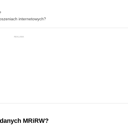
?
łoszeniach internetowych?
REKLAMA
ug danych MRiRW?