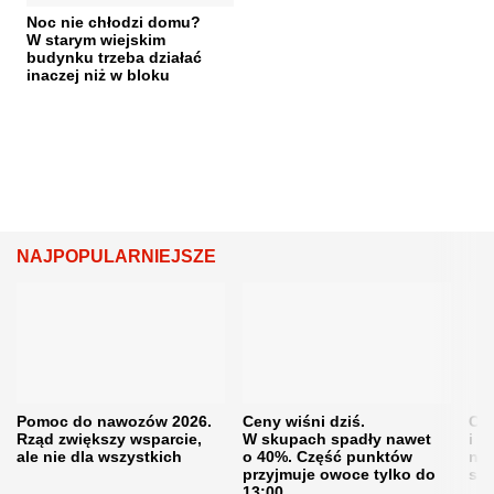
Noc nie chłodzi domu?
W starym wiejskim
budynku trzeba działać
inaczej niż w bloku
NAJPOPULARNIEJSZE
Pomoc do nawozów 2026.
Ceny wiśni dziś.
Cen
Rząd zwiększy wsparcie,
W skupach spadły nawet
i s
ale nie dla wszystkich
o 40%. Część punktów
naw
przyjmuje owoce tylko do
sku
13:00