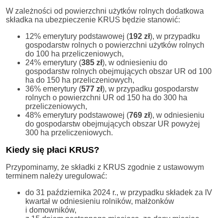
W zależności od powierzchni użytków rolnych dodatkowa
składka na ubezpieczenie KRUS będzie stanowić:
12% emerytury podstawowej (
192 zł
), w przypadku
gospodarstw rolnych o powierzchni użytków rolnych
do 100 ha przeliczeniowych,
24% emerytury (
385
zł
), w odniesieniu do
gospodarstw rolnych obejmujących obszar UR od 100
ha do 150 ha przeliczeniowych,
36% emerytury (
577 zł
), w przypadku gospodarstw
rolnych o powierzchni UR od 150 ha do 300 ha
przeliczeniowych,
48% emerytury podstawowej (
769 zł
), w odniesieniu
do gospodarstw obejmujących obszar UR powyżej
300 ha przeliczeniowych.
Kiedy się płaci KRUS?
Przypominamy, że składki z KRUS zgodnie z ustawowym
terminem należy uregulować:
do 31 października 2024 r., w przypadku składek za IV
kwartał w odniesieniu rolników, małżonków
i domowników,