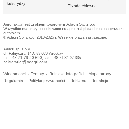
kukurydzy
Trzoda chlewna
AgroFakt.pl jest znakiem towarowym
Adagri Sp. z o.o.
Wszystkie materiały opublikowane na agroFakt.pl są chronione prawami
autorskimi
© Adagri Sp. z o.o. 2010-2026 r. Wszelkie prawa zastrzeżone.
Adagri sp. z o.o.
ul. Fabryczna 14D, 53-609 Wrocław
tel.
+48 71 79 20 690
, fax. +48 71 34 97 335
sekretariat@adagri.com
Wiadomości
Tematy
Rolnicze infografiki
Mapa strony
Regulamin
Polityka prywatności
Reklama
Redakcja