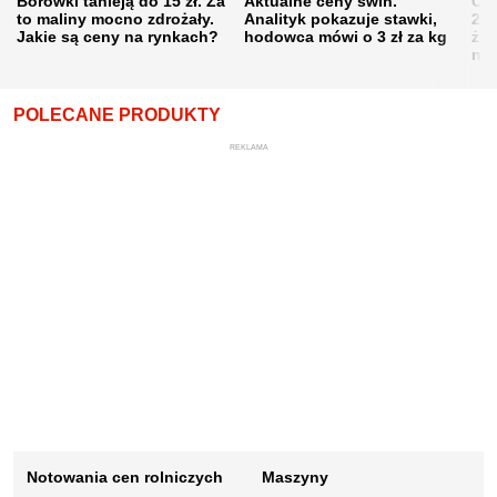
Borówki tanieją do 15 zł. Za
Aktualne ceny świń.
Cen
to maliny mocno zdrożały.
Analityk pokazuje stawki,
202
Jakie są ceny na rynkach?
hodowca mówi o 3 zł za kg
żni
nie
POLECANE PRODUKTY
REKLAMA
Notowania cen rolniczych
Maszyny