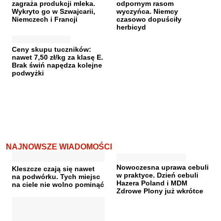
zagraża produkcji mleka.
odpornym rasom
Wykryto go w Szwajcarii,
wyczyńca. Niemcy
Niemczech i Francji
czasowo dopuściły
herbicyd
Ceny skupu tuczników:
nawet 7,50 zł/kg za klasę E.
Brak świń napędza kolejne
podwyżki
NAJNOWSZE WIADOMOŚCI
Nowoczesna uprawa cebuli
Kleszcze czają się nawet
w praktyce. Dzień cebuli
na podwórku. Tych miejsc
Hazera Poland i MDM
na ciele nie wolno pominąć
Zdrowe Plony już wkrótce