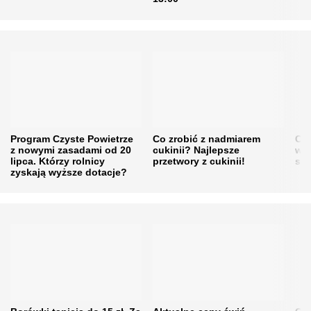
Program Czyste Powietrze
Co zrobić z nadmiarem
Cen
z nowymi zasadami od 20
cukinii? Najlepsze
w h
lipca. Którzy rolnicy
przetwory z cukinii!
się
zyskają wyższe dotacje?