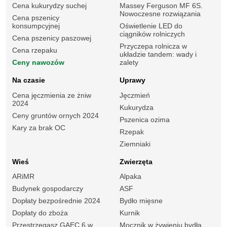
Cena kukurydzy suchej
Massey Ferguson MF 6S.
Nowoczesne rozwiązania
Cena pszenicy
konsumpcyjnej
Oświetlenie LED do
ciągników rolniczych
Cena pszenicy paszowej
Przyczepa rolnicza w
Cena rzepaku
układzie tandem: wady i
Ceny nawozów
zalety
Na czasie
Uprawy
Cena jęczmienia ze żniw
Jęczmień
2024
Kukurydza
Ceny gruntów ornych 2024
Pszenica ozima
Kary za brak OC
Rzepak
Ziemniaki
Wieś
Zwierzęta
ARiMR
Alpaka
Budynek gospodarczy
ASF
Dopłaty bezpośrednie 2024
Bydło mięsne
Dopłaty do zboża
Kurnik
Przestrzegasz GAEC 6 w
Mocznik w żywieniu bydła