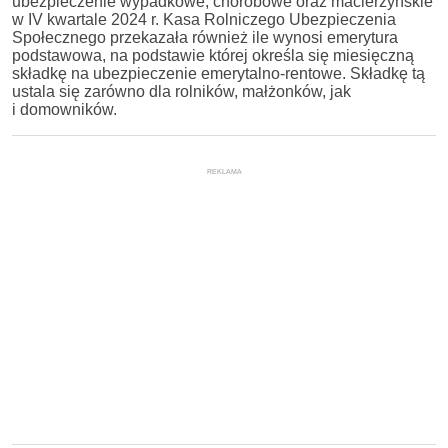
ubezpieczenie wypadkowe, chorobowe oraz macierzyńskie
w IV kwartale 2024 r. Kasa Rolniczego Ubezpieczenia
Społecznego przekazała również ile wynosi emerytura
podstawowa, na podstawie której określa się miesięczną
składkę na ubezpieczenie emerytalno-rentowe. Składkę tą
ustala się zarówno dla rolników, małżonków, jak
i domowników.
REKLAMA