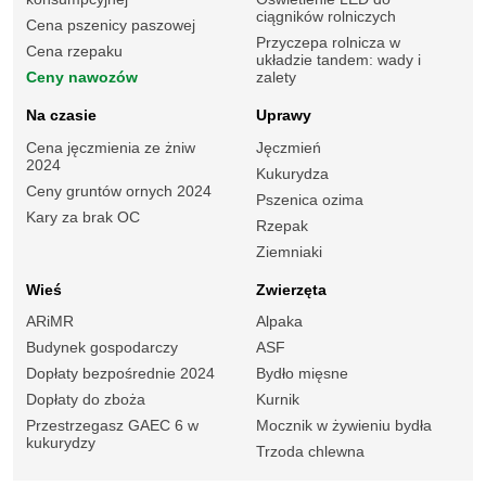
ciągników rolniczych
Cena pszenicy paszowej
Przyczepa rolnicza w
Cena rzepaku
układzie tandem: wady i
Ceny nawozów
zalety
Na czasie
Uprawy
Cena jęczmienia ze żniw
Jęczmień
2024
Kukurydza
Ceny gruntów ornych 2024
Pszenica ozima
Kary za brak OC
Rzepak
Ziemniaki
Wieś
Zwierzęta
ARiMR
Alpaka
Budynek gospodarczy
ASF
Dopłaty bezpośrednie 2024
Bydło mięsne
Dopłaty do zboża
Kurnik
Przestrzegasz GAEC 6 w
Mocznik w żywieniu bydła
kukurydzy
Trzoda chlewna