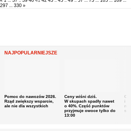
«
1
...
37
..
39
40
41
42
43
..
45
..
49
..
57
...
73
...
105
...
169
...
297
...
330
»
NAJPOPULARNIEJSZE
Pomoc do nawozów 2026.
Ceny wiśni dziś.
Cen
Rząd zwiększy wsparcie,
W skupach spadły nawet
i s
ale nie dla wszystkich
o 40%. Część punktów
naw
przyjmuje owoce tylko do
sku
13:00