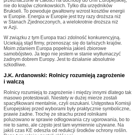
przeznaczone w całości na dochody do Unii Europejskiej,
nie do krajów członkowskich. Tylko dla urzędników
Brukseli. To powoduje gwałtowny wzrost kosztów energii
w Europie. Energia w Europie jest trzy razy droższa niż
w Stanach Zjednoczonych, a wielokrotnie droższa niż
w Azji.
W związku z tym Europa traci zdolność konkurencyjną.
Uciekają stąd firmy, przenosząc się do tańszych krajów.
Moim zdaniem Europa popełnia jakieś zbiorowe
samobójstwo. Ja tego nie jestem w stanie wytłumaczyć
żadnym dobrem Europy. Jest to działanie absolutnie
szkodliwe.
J.K. Ardanowski: Rolnicy rozumieją zagrożenie
i walczą
Rolnicy rozumieją to zagrożenie i między innymi dlatego tak
masowo protestowali. Niestety w dużej mierze zostali
spacyfikowani mentalnie, czyli oszukani. Ustępstwa Komisji
Europejskiej przed wyborami były praktycznie symboliczne,
prawie żadne. Trochę ze strachu przed rolnikami
poluzowano w sprawie odłogowania czy ugorowania, bo to
nie to samo, ale często jest tam wymiennie używane. Na
jakiś czas KE odeszła od redukcji środków ochrony roślin.