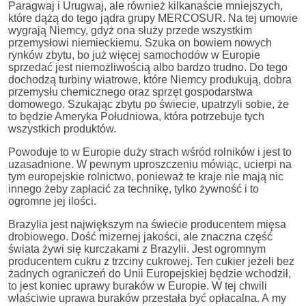
Paragwaj i Urugwaj, ale również kilkanaście mniejszych,
które dążą do tego jądra grupy MERCOSUR. Na tej umowie
wygrają Niemcy, gdyż ona służy przede wszystkim
przemysłowi niemieckiemu. Szuka on bowiem nowych
rynków zbytu, bo już więcej samochodów w Europie
sprzedać jest niemożliwością albo bardzo trudno. Do tego
dochodzą turbiny wiatrowe, które Niemcy produkują, dobra
przemysłu chemicznego oraz sprzęt gospodarstwa
domowego. Szukając zbytu po świecie, upatrzyli sobie, że
to będzie Ameryka Południowa, która potrzebuje tych
wszystkich produktów.
Powoduje to w Europie duży strach wśród rolników i jest to
uzasadnione. W pewnym uproszczeniu mówiąc, ucierpi na
tym europejskie rolnictwo, ponieważ te kraje nie mają nic
innego żeby zapłacić za technikę, tylko żywność i to
ogromne jej ilości.
Brazylia jest największym na świecie producentem mięsa
drobiowego. Dość mizernej jakości, ale znaczna część
świata żywi się kurczakami z Brazylii. Jest ogromnym
producentem cukru z trzciny cukrowej. Ten cukier jeżeli bez
żadnych ograniczeń do Unii Europejskiej będzie wchodził,
to jest koniec uprawy buraków w Europie. W tej chwili
właściwie uprawa buraków przestała być opłacalna. A my