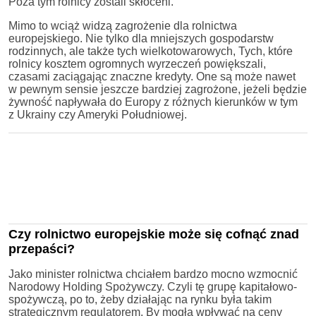
Poza tym rolnicy zostali skłóceni.
Mimo to wciąż widzą zagrożenie dla rolnictwa
europejskiego. Nie tylko dla mniejszych gospodarstw
rodzinnych, ale także tych wielkotowarowych, Tych, które
rolnicy kosztem ogromnych wyrzeczeń powiększali,
czasami zaciągając znaczne kredyty. One są może nawet
w pewnym sensie jeszcze bardziej zagrożone, jeżeli będzie
żywność napływała do Europy z różnych kierunków w tym
z Ukrainy czy Ameryki Południowej.
Czy rolnictwo europejskie może się cofnąć znad
przepaści?
Jako minister rolnictwa chciałem bardzo mocno wzmocnić
Narodowy Holding Spożywczy. Czyli tę grupę kapitałowo-
spożywczą, po to, żeby działając na rynku była takim
strategicznym regulatorem. By mogła wpływać na ceny