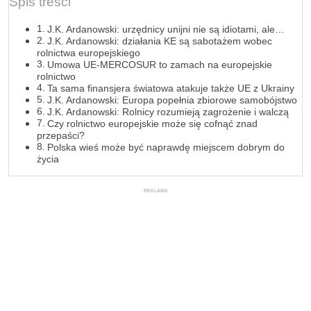
Spis treści
J.K. Ardanowski: urzędnicy unijni nie są idiotami, ale…
J.K. Ardanowski: działania KE są sabotażem wobec
rolnictwa europejskiego
Umowa UE-MERCOSUR to zamach na europejskie
rolnictwo
Ta sama finansjera światowa atakuje także UE z Ukrainy
J.K. Ardanowski: Europa popełnia zbiorowe samobójstwo
J.K. Ardanowski: Rolnicy rozumieją zagrożenie i walczą
Czy rolnictwo europejskie może się cofnąć znad
przepaści?
Polska wieś może być naprawdę miejscem dobrym do
życia
REKLAMA