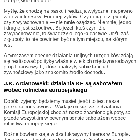
europejskie niedobre.
Myślę, że chodzą na pasku i realizują wytyczne, na pewno
wbrew interesowi Europejczyków. Czy robią to z głupoty
czy z wyrachowania — nie mnie osądzać. Niemniej jedno
i drugie jest szkodliwe. Bo jeżeli ktoś czyni źle
z wyrachowania, to świadczy o jego łajdactwie. Jeśli zaś
z głupoty, to nie powinien być na tym miejscu, na którym
jest.
A tymczasem obecne działania unijnych urzędników zdają
się realizować politykę właśnie wielkich międzynarodowych
grup finansowych, które upatrzyły sobie łańcuch
żywnościowy jako znakomite źródło dochodu.
J.K. Ardanowski: działania KE są sabotażem
wobec rolnictwa europejskiego
Dopóki żyjemy, będziemy musieli jeść i to jest nasza
potrzeba podstawowa. Wydaje mi się, że te działania
Komisji Europejskiej chociaż noszą znamiona głupoty, są
przede wszystkim w pewnym sensie sabotażem wobec
rolnictwa europejskiego.
Różne bowiem kraje widzą lukratywny interes w Europie.
Jesteśmy najbogatszym kontynentem. Społeczeństwo