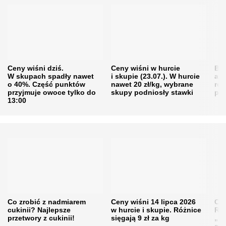
Ceny wiśni dziś.
Ceny wiśni w hurcie
Będ
W skupach spadły nawet
i skupie (23.07.). W hurcie
agr
o 40%. Część punktów
nawet 20 zł/kg, wybrane
rol
przyjmuje owoce tylko do
skupy podniosły stawki
pr
13:00
Co zrobić z nadmiarem
Ceny wiśni 14 lipca 2026
Cen
cukinii? Najlepsze
w hurcie i skupie. Różnice
Rol
przetwory z cukinii!
sięgają 9 zł za kg
„pe