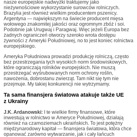
nasze europejskie nadwyżki traktujemy jako
nieżywnościowe wykorzystanie surowców rolniczych.
Brazylia jest również wielkim producentem pszenicy.
Argentyna — największym na świecie producent mięsa
wołowego znakomitej jakości oraz ogromnym zbóż i soi.
Podobnie jak Urugwaj i Paragwaj. Więc jeżeli Europa bez
żadnych ograniczeń otworzy szeroko wrota dostępu
żywności z Ameryki Południowej, no to jest koniec rolnictwa
europejskiego.
Ameryka Południowa prowadzi produkcję rolniczą, często
bez przestrzegania tych wysokich norm środowiskowych,
które ograniczają rolników europejskich. Nie muszą
przestrzegać wyśrubowanych norm ochrony roślin,
nawożenia, dobrostanu zwierząt. Tam nikt się tym nie
przejmuje. My takiej konkurencji nie wytrzymamy.
Ta sama finansjera światowa atakuje także UE
z Ukrainy
J.K. Ardanowski:
I te wielkie firmy finansowe, które
inwestują w rolnictwo w Ameryce Południowej, działają
również na czarnoziemach ukraińskich. To jest potężny
międzynarodowy kapitał — finansjera światowa, która chce
opanować zarówno wytwarzanie, jak i cały łańcuch