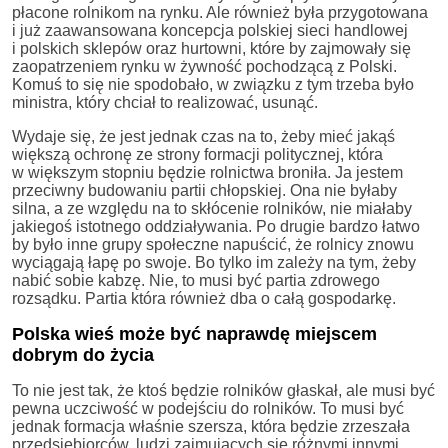
płacone rolnikom na rynku. Ale również była przygotowana
i już zaawansowana koncepcja polskiej sieci handlowej
i polskich sklepów oraz hurtowni, które by zajmowały się
zaopatrzeniem rynku w żywność pochodzącą z Polski.
Komuś to się nie spodobało, w związku z tym trzeba było
ministra, który chciał to realizować, usunąć.
Wydaje się, że jest jednak czas na to, żeby mieć jakąś
większą ochronę ze strony formacji politycznej, która
w większym stopniu będzie rolnictwa broniła. Ja jestem
przeciwny budowaniu partii chłopskiej. Ona nie byłaby
silna, a ze względu na to skłócenie rolników, nie miałaby
jakiegoś istotnego oddziaływania. Po drugie bardzo łatwo
by było inne grupy społeczne napuścić, że rolnicy znowu
wyciągają łapę po swoje. Bo tylko im zależy na tym, żeby
nabić sobie kabzę. Nie, to musi być partia zdrowego
rozsądku. Partia która również dba o całą gospodarkę.
Polska wieś może być naprawdę miejscem
dobrym do życia
To nie jest tak, że ktoś będzie rolników głaskał, ale musi być
pewna uczciwość w podejściu do rolników. To musi być
jednak formacja właśnie szersza, która będzie zrzeszała
przedsiębiorców, ludzi zajmujących się różnymi innymi