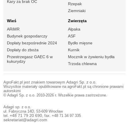
Kary za brak OC
Rzepak
Ziemniaki
Wieś
Zwierzęta
ARiMR
Alpaka
Budynek gospodarczy
ASF
Dopłaty bezpośrednie 2024
Bydło mięsne
Dopłaty do zboża
Kurnik
Przestrzegasz GAEC 6 w
Mocznik w żywieniu bydła
kukurydzy
Trzoda chlewna
AgroFakt.pl jest znakiem towarowym
Adagri Sp. z o.o.
Wszystkie materiały opublikowane na agroFakt.pl są chronione prawami
autorskimi
© Adagri Sp. z o.o. 2010-2026 r. Wszelkie prawa zastrzeżone.
Adagri sp. z o.o.
ul. Fabryczna 14D, 53-609 Wrocław
tel.
+48 71 79 20 690
, fax. +48 71 34 97 335
sekretariat@adagri.com