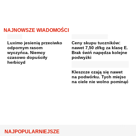
NAJNOWSZE WIADOMOŚCI
Luximo jesienią przeciwko
Ceny skupu tuczników:
odpornym rasom
nawet 7,50 zł/kg za klasę E.
wyczyńca. Niemcy
Brak świń napędza kolejne
czasowo dopuściły
podwyżki
herbicyd
Kleszcze czają się nawet
na podwórku. Tych miejsc
na ciele nie wolno pominąć
NAJPOPULARNIEJSZE