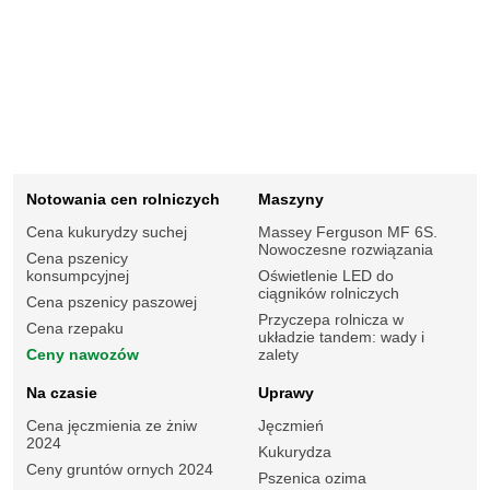
Notowania cen rolniczych
Maszyny
Cena kukurydzy suchej
Massey Ferguson MF 6S.
Nowoczesne rozwiązania
Cena pszenicy
konsumpcyjnej
Oświetlenie LED do
ciągników rolniczych
Cena pszenicy paszowej
Przyczepa rolnicza w
Cena rzepaku
układzie tandem: wady i
Ceny nawozów
zalety
Na czasie
Uprawy
Cena jęczmienia ze żniw
Jęczmień
2024
Kukurydza
Ceny gruntów ornych 2024
Pszenica ozima