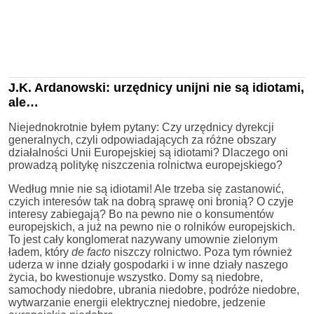
J.K. Ardanowski: urzędnicy unijni nie są idiotami,
ale…
Niejednokrotnie byłem pytany: Czy urzędnicy dyrekcji
generalnych, czyli odpowiadających za różne obszary
działalności Unii Europejskiej są idiotami? Dlaczego oni
prowadzą politykę niszczenia rolnictwa europejskiego?
Według mnie nie są idiotami! Ale trzeba się zastanowić,
czyich interesów tak na dobrą sprawę oni bronią? O czyje
interesy zabiegają? Bo na pewno nie o konsumentów
europejskich, a już na pewno nie o rolników europejskich.
To jest cały konglomerat nazywany umownie zielonym
ładem, który
de facto
niszczy rolnictwo. Poza tym również
uderza w inne działy gospodarki i w inne działy naszego
życia, bo kwestionuje wszystko. Domy są niedobre,
samochody niedobre, ubrania niedobre, podróże niedobre,
wytwarzanie energii elektrycznej niedobre, jedzenie