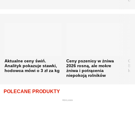
obn
Aktualne ceny świń.
Ceny pszenicy w żniwa
Ce
Analityk pokazuje stawki,
2026 rosną, ale mokre
Sku
hodowca mówi o 3 zł za kg
żniwa i potrącenia
kon
niepokoją rolników
POLECANE PRODUKTY
REKLAMA