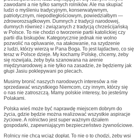
zawodami a nie tylko samych rolników. Ale ma skupiać
ludzi o myśleniu tradycyjnym, konserwatywnym,
patriotycznym, niepodległościowym, powiedziałbym —
zdroworozsądkowym. Dumnych z tradycji narodowej,
dumnych również i związanych z tradycją chrześcijańską
w Polsce. To nie chodzi o tworzenie partii katolickiej czy
partii dla biskupów. Kategorycznie jednak nie wolno
pozwolić na opluwanie, na atakowanie, na szydzenie
z ludzi, którzy wierzą w Pana Boga. To jest łajdactwo, co się
teraz w Polsce dzieje. My kochamy Polskę, chcemy, żeby
się rozwijała, żeby była szanowana na arenie
międzynarodowej a nie tylko na zasadzie, że będziemy jak
głupi Jasiu poklepywani po plecach.
Musimy bronić naszych narodowych interesów a nie
sprzedawać wszystkiego Niemcom, czy innym, którzy się
o nas nie zatroszczą. Mamy polskie interesy, bo jesteśmy
Polakami.
Polska wieś może być naprawdę miejscem dobrym do
życia, gdzie będzie można realizować wszystkie aspiracje
życiowe. A rolnictwo jest super ważnym działem
gospodarki, zapewniającym bezpieczeństwo żywnościowe.
Rolnicy nie chcą wciąż dopłat. To nie o to chodzi, żeby wsi