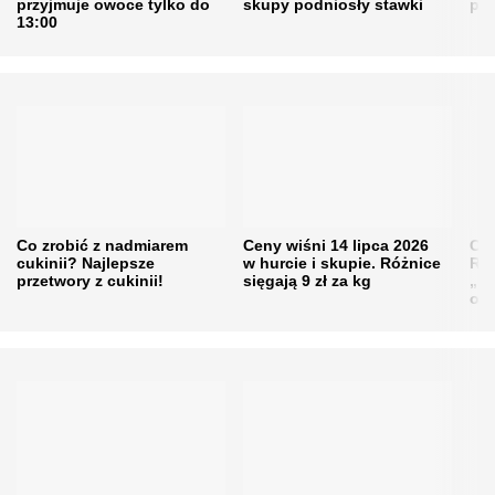
przyjmuje owoce tylko do
skupy podniosły stawki
pr
13:00
Co zrobić z nadmiarem
Ceny wiśni 14 lipca 2026
Cen
cukinii? Najlepsze
w hurcie i skupie. Różnice
Rol
przetwory z cukinii!
sięgają 9 zł za kg
„pe
obn