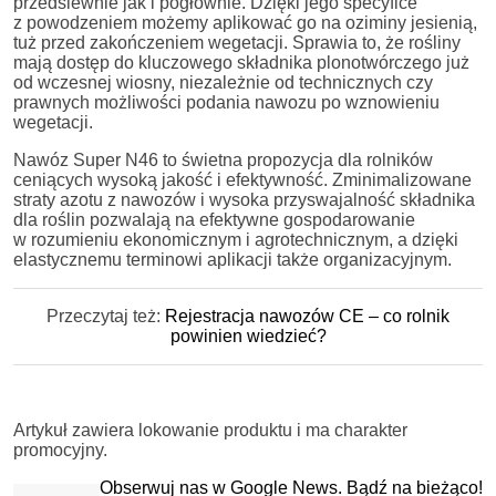
przedsiewnie jak i pogłównie. Dzięki jego specyfice
z powodzeniem możemy aplikować go na oziminy jesienią,
tuż przed zakończeniem wegetacji. Sprawia to, że rośliny
mają dostęp do kluczowego składnika plonotwórczego już
od wczesnej wiosny, niezależnie od technicznych czy
prawnych możliwości podania nawozu po wznowieniu
wegetacji.
Nawóz Super N46 to świetna propozycja dla rolników
ceniących wysoką jakość i efektywność. Zminimalizowane
straty azotu z nawozów i wysoka przyswajalność składnika
dla roślin pozwalają na efektywne gospodarowanie
w rozumieniu ekonomicznym i agrotechnicznym, a dzięki
elastycznemu terminowi aplikacji także organizacyjnym.
Przeczytaj też:
Rejestracja nawozów CE – co rolnik
powinien wiedzieć?
Artykuł zawiera lokowanie produktu i ma charakter
promocyjny.
Obserwuj nas w Google News. Bądź na bieżąco!