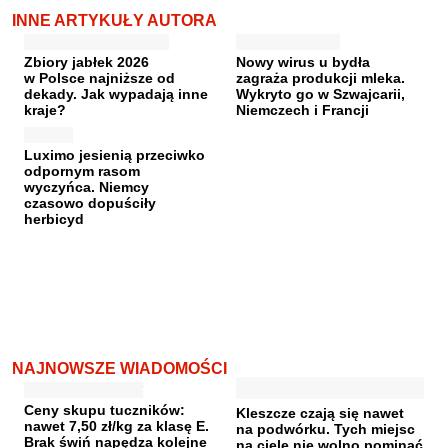
INNE ARTYKUŁY AUTORA
Zbiory jabłek 2026
Nowy wirus u bydła
w Polsce najniższe od
zagraża produkcji mleka.
dekady. Jak wypadają inne
Wykryto go w Szwajcarii,
kraje?
Niemczech i Francji
Luximo jesienią przeciwko
odpornym rasom
wyczyńca. Niemcy
czasowo dopuściły
herbicyd
NAJNOWSZE WIADOMOŚCI
Ceny skupu tuczników:
Kleszcze czają się nawet
nawet 7,50 zł/kg za klasę E.
na podwórku. Tych miejsc
Brak świń napędza kolejne
na ciele nie wolno pominąć