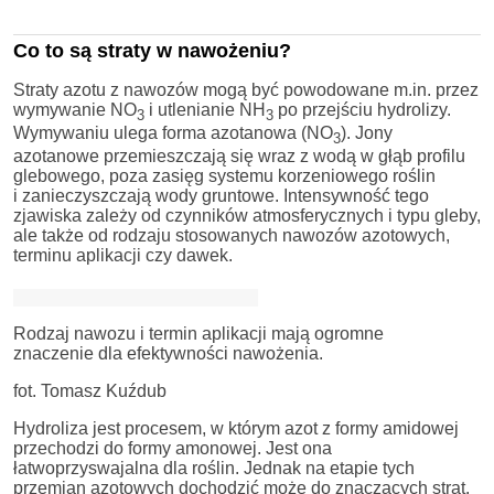
Co to są straty w nawożeniu?
Straty azotu z nawozów mogą być powodowane m.in. przez
wymywanie NO
i utlenianie NH
po przejściu hydrolizy.
3
3
Wymywaniu ulega forma azotanowa (NO
). Jony
3
azotanowe przemieszczają się wraz z wodą w głąb profilu
glebowego, poza zasięg systemu korzeniowego roślin
i zanieczyszczają wody gruntowe. Intensywność tego
zjawiska zależy od czynników atmosferycznych i typu gleby,
ale także od rodzaju stosowanych nawozów azotowych,
terminu aplikacji czy dawek.
Rodzaj nawozu i termin aplikacji mają ogromne
znaczenie dla efektywności nawożenia.
fot. Tomasz Kuźdub
Hydroliza jest procesem, w którym azot z formy amidowej
przechodzi do formy amonowej. Jest ona
łatwoprzyswajalna dla roślin. Jednak na etapie tych
przemian azotowych dochodzić może do znaczących strat.