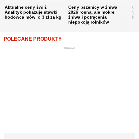
Aktualne ceny świń.
Ceny pszenicy w żniwa
Ce
Analityk pokazuje stawki,
2026 rosną, ale mokre
Sku
hodowca mówi o 3 zł za kg
żniwa i potrącenia
kon
niepokoją rolników
POLECANE PRODUKTY
REKLAMA