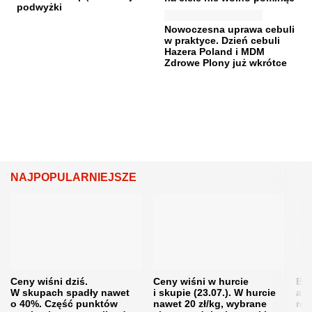
podwyżki
Nowoczesna uprawa cebuli
w praktyce. Dzień cebuli
Hazera Poland i MDM
Zdrowe Plony już wkrótce
NAJPOPULARNIEJSZE
Ceny wiśni dziś.
Ceny wiśni w hurcie
Będ
W skupach spadły nawet
i skupie (23.07.). W hurcie
agr
o 40%. Część punktów
nawet 20 zł/kg, wybrane
rol