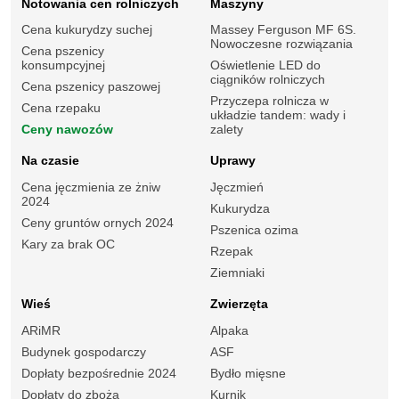
Notowania cen rolniczych
Maszyny
Cena kukurydzy suchej
Massey Ferguson MF 6S.
Nowoczesne rozwiązania
Cena pszenicy
konsumpcyjnej
Oświetlenie LED do
ciągników rolniczych
Cena pszenicy paszowej
Przyczepa rolnicza w
Cena rzepaku
układzie tandem: wady i
Ceny nawozów
zalety
Na czasie
Uprawy
Cena jęczmienia ze żniw
Jęczmień
2024
Kukurydza
Ceny gruntów ornych 2024
Pszenica ozima
Kary za brak OC
Rzepak
Ziemniaki
Wieś
Zwierzęta
ARiMR
Alpaka
Budynek gospodarczy
ASF
Dopłaty bezpośrednie 2024
Bydło mięsne
Dopłaty do zboża
Kurnik