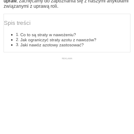
upraw
, zachęcamy do zapoznania się z naszymi artykułami
związanymi z uprawą roli.
Spis treści
Co to są straty w nawożeniu?
Jak ograniczyć straty azotu z nawozów?
Jaki nawóz azotowy zastosować?
REKLAMA