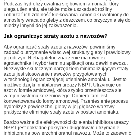
Podczas hydrolizy uwalnia się bowiem amoniak, który
ulega utlenianiu, ale także może uszkadzać rośliny
i obniżać ich zdolność kiełkowania. Amoniak uwolniony do
atmosfery wraca do gleby z deszczem, co przyczynia się do
między innymi do jej zakwaszenia.
Jak ograniczyć straty azotu z nawozów?
Aby ograniczać straty azotu z nawozów, powinniśmy
zadbać o utrzymanie właściwej struktury gleby i prawidłowy
jej odczyn. Niebagatelne znaczenie ma również
agrotechnika i wybór terminu aplikacji oraz dawki nawozu.
Niezwykle skutecznym narzędziem minimalizującym straty
azotu jest stosowanie nawozów przygotowanych
w technologii ograniczającej utlenianie amoniaku. Jest to
możliwe dzięki inhibitorowi ureazy NBPT. Utrzymuje on
azot w formie amidowej, która szybko przemieszcza się
w rejon systemu korzeniowego. Dopiero tam jest
konwertowana do formy amonowej. Przeniesienie procesu
hydrolizy z powierzchni gleby w jej głębsze warstwy
praktycznie eliminuje straty azotu w postaci amoniaku.
Bardzo ważne dla efektywności działania inhibitora ureazy
NBPT jest dokładne pokrycie i długotrwałe utrzymanie
inhibitora na powierzchni granul nawozu. Może to zapewnić