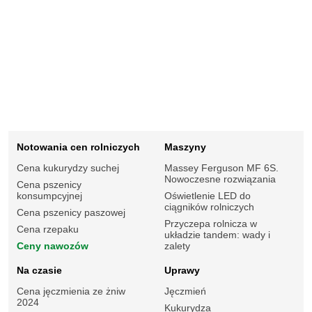
Notowania cen rolniczych
Maszyny
Cena kukurydzy suchej
Massey Ferguson MF 6S.
Nowoczesne rozwiązania
Cena pszenicy
konsumpcyjnej
Oświetlenie LED do
ciągników rolniczych
Cena pszenicy paszowej
Przyczepa rolnicza w
Cena rzepaku
układzie tandem: wady i
Ceny nawozów
zalety
Na czasie
Uprawy
Cena jęczmienia ze żniw
Jęczmień
2024
Kukurydza