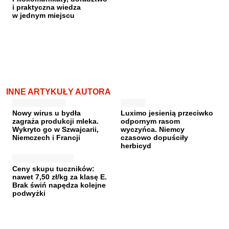
i praktyczna wiedza
w jednym miejscu
INNE ARTYKUŁY AUTORA
Nowy wirus u bydła
Luximo jesienią przeciwko
zagraża produkcji mleka.
odpornym rasom
Wykryto go w Szwajcarii,
wyczyńca. Niemcy
Niemczech i Francji
czasowo dopuściły
herbicyd
Ceny skupu tuczników:
nawet 7,50 zł/kg za klasę E.
Brak świń napędza kolejne
podwyżki