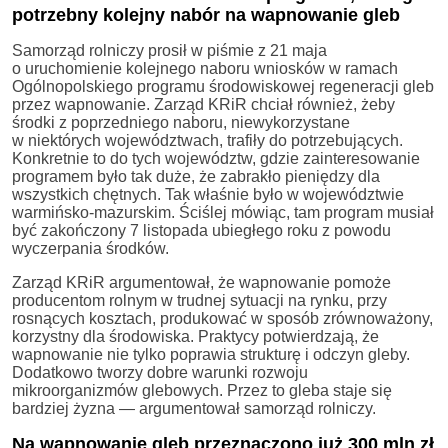
potrzebny kolejny nabór na wapnowanie gleb
Samorząd rolniczy prosił w piśmie z 21 maja
o uruchomienie kolejnego naboru wniosków w ramach
Ogólnopolskiego programu środowiskowej regeneracji gleb
przez wapnowanie. Zarząd KRiR chciał również, żeby
środki z poprzedniego naboru, niewykorzystane
w niektórych województwach, trafiły do potrzebujących.
Konkretnie to do tych województw, gdzie zainteresowanie
programem było tak duże, że zabrakło pieniędzy dla
wszystkich chętnych. Tak właśnie było w województwie
warmińsko-mazurskim. Ściślej mówiąc, tam program musiał
być zakończony 7 listopada ubiegłego roku z powodu
wyczerpania środków.
Zarząd KRiR argumentował, że wapnowanie pomoże
producentom rolnym w trudnej sytuacji na rynku, przy
rosnących kosztach, produkować w sposób zrównoważony,
korzystny dla środowiska. Praktycy potwierdzają, że
wapnowanie nie tylko poprawia strukturę i odczyn gleby.
Dodatkowo tworzy dobre warunki rozwoju
mikroorganizmów glebowych. Przez to gleba staje się
bardziej żyzna — argumentował samorząd rolniczy.
Na wapnowanie gleb przeznaczono już 300 mln zł