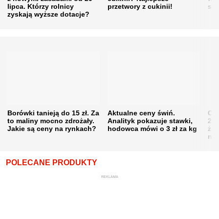
lipca. Którzy rolnicy
przetwory z cukinii!
się
zyskają wyższe dotacje?
Borówki tanieją do 15 zł. Za
Aktualne ceny świń.
Cen
to maliny mocno zdrożały.
Analityk pokazuje stawki,
202
Jakie są ceny na rynkach?
hodowca mówi o 3 zł za kg
żni
nie
POLECANE PRODUKTY
REKLAMA