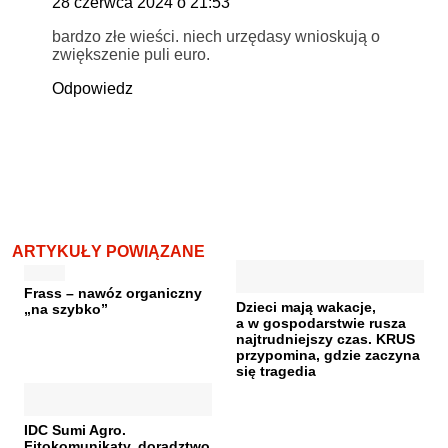
28 czerwca 2024 o 21:53
bardzo złe wieści. niech urzędasy wnioskują o
zwiększenie puli euro.
Odpowiedz
ARTYKUŁY POWIĄZANE
Frass – nawóz organiczny
Dzieci mają wakacje,
„na szybko”
a w gospodarstwie rusza
najtrudniejszy czas. KRUS
przypomina, gdzie zaczyna
się tragedia
IDC Sumi Agro.
Fitokomunikaty, doradztwo