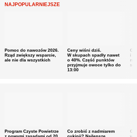
NAJPOPULARNIEJSZE
Pomoc do nawozów 2026.
Ceny wiśni dziś.
Cen
Rząd zwiększy wsparcie,
W skupach spadły nawet
i s
ale nie dla wszystkich
o 40%. Część punktów
naw
przyjmuje owoce tylko do
sku
13:00
Program Czyste Powietrze
Co zrobić z nadmiarem
Cen
z nowymi zasadami od 20
cukinii? Najlepsze
w h