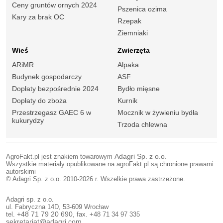
Ceny gruntów ornych 2024
Pszenica ozima
Kary za brak OC
Rzepak
Ziemniaki
Wieś
Zwierzęta
ARiMR
Alpaka
Budynek gospodarczy
ASF
Dopłaty bezpośrednie 2024
Bydło mięsne
Dopłaty do zboża
Kurnik
Przestrzegasz GAEC 6 w
Mocznik w żywieniu bydła
kukurydzy
Trzoda chlewna
AgroFakt.pl jest znakiem towarowym
Adagri Sp. z o.o.
Wszystkie materiały opublikowane na agroFakt.pl są chronione prawami
autorskimi
© Adagri Sp. z o.o. 2010-2026 r. Wszelkie prawa zastrzeżone.
Adagri sp. z o.o.
ul. Fabryczna 14D, 53-609 Wrocław
tel.
+48 71 79 20 690
, fax. +48 71 34 97 335
sekretariat@adagri.com