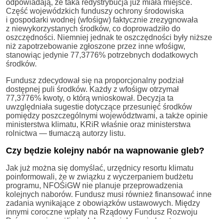
odpowiadają, że taka redystrybucja już miała miejsce.
Część wojewódzkich funduszy ochrony środowiska
i gospodarki wodnej (wfośigw) faktycznie zrezygnowała
z niewykorzystanych środków, co doprowadziło do
oszczędności. Niemniej jednak te oszczędności były niższe
niż zapotrzebowanie zgłoszone przez inne wfośigw,
stanowiąc jedynie 77,3776% potrzebnych dodatkowych
środków.
Fundusz zdecydował się na proporcjonalny podział
dostępnej puli środków. Każdy z wfośigw otrzymał
77,3776% kwoty, o którą wnioskował. Decyzja ta
uwzględniała sugestie dotyczące przesunięć środków
pomiędzy poszczególnymi województwami, a także opinie
ministerstwa klimatu, KRiR właśnie oraz ministerstwa
rolnictwa — tłumaczą autorzy listu.
Czy będzie kolejny nabór na wapnowanie gleb?
Jak już można się domyślać, urzędnicy resortu klimatu
poinformowali, że w związku z wyczerpaniem budżetu
programu, NFOŚiGW nie planuje przeprowadzenia
kolejnych naborów. Fundusz musi również finansować inne
zadania wynikające z obowiązków ustawowych. Między
innymi coroczne wpłaty na Rządowy Fundusz Rozwoju