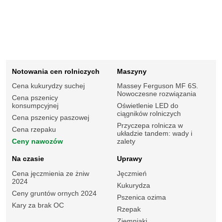
Notowania cen rolniczych
Maszyny
Cena kukurydzy suchej
Massey Ferguson MF 6S.
Nowoczesne rozwiązania
Cena pszenicy
konsumpcyjnej
Oświetlenie LED do
ciągników rolniczych
Cena pszenicy paszowej
Przyczepa rolnicza w
Cena rzepaku
układzie tandem: wady i
Ceny nawozów
zalety
Na czasie
Uprawy
Cena jęczmienia ze żniw
Jęczmień
2024
Kukurydza
Ceny gruntów ornych 2024
Pszenica ozima
Kary za brak OC
Rzepak
Ziemniaki