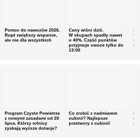
Pomoc do nawozów 2026.
Ceny wiśni dziś.
Cen
Rząd zwiększy wsparcie,
W skupach spadły nawet
i s
ale nie dla wszystkich
o 40%. Część punktów
naw
przyjmuje owoce tylko do
sku
13:00
Program Czyste Powietrze
Co zrobić z nadmiarem
Cen
z nowymi zasadami od 20
cukinii? Najlepsze
w h
lipca. Którzy rolnicy
przetwory z cukinii!
się
zyskają wyższe dotacje?