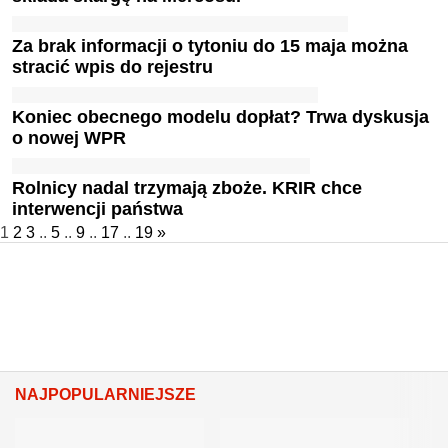
Za brak informacji o tytoniu do 15 maja można
stracić wpis do rejestru
Koniec obecnego modelu dopłat? Trwa dyskusja
o nowej WPR
Rolnicy nadal trzymają zboże. KRIR chce
interwencji państwa
1
2
3
..
5
..
9
..
17
..
19
»
NAJPOPULARNIEJSZE