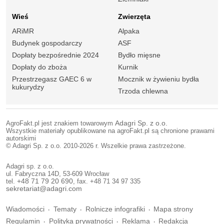
Wieś
Zwierzęta
ARiMR
Alpaka
Budynek gospodarczy
ASF
Dopłaty bezpośrednie 2024
Bydło mięsne
Dopłaty do zboża
Kurnik
Przestrzegasz GAEC 6 w
Mocznik w żywieniu bydła
kukurydzy
Trzoda chlewna
AgroFakt.pl jest znakiem towarowym
Adagri Sp. z o.o.
Wszystkie materiały opublikowane na agroFakt.pl są chronione prawami
autorskimi
© Adagri Sp. z o.o. 2010-2026 r. Wszelkie prawa zastrzeżone.
Adagri sp. z o.o.
ul. Fabryczna 14D, 53-609 Wrocław
tel.
+48 71 79 20 690
, fax. +48 71 34 97 335
sekretariat@adagri.com
Wiadomości
Tematy
Rolnicze infografiki
Mapa strony
Regulamin
Polityka prywatności
Reklama
Redakcja