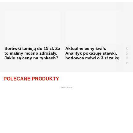
Borówki tanieją do 15 zł. Za
Aktualne ceny świń.
Cen
to maliny mocno zdrożały.
Analityk pokazuje stawki,
202
Jakie są ceny na rynkach?
hodowca mówi o 3 zł za kg
żni
nie
POLECANE PRODUKTY
REKLAMA