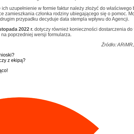
ch uzupełnienie w formie faktur należy złożyć do właściwego 
 zamieszkania członka rodziny ubiegającego się o pomoc. Mo
m drugim przypadku decyduje data stempla wpływu do Agencji.
istopada
2022 r.
dotyczy również konieczności dostarczenia do 
 na poprzedniej wersji formularza.
Źródło: ARiMR,
ioski?
czy z ekipą?
ąco!