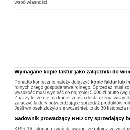
współwłasności.
Wymagane kopie faktur jako załączniki do w
Ponadto koniecznie należy dołączyć
kopie faktur lub
rolnych z tego gospodarstwa rolnego. Sprzedaż musi zos
wysokość musi wynieść co najmniej 5 000 zł brutto (wg 
Znaczy to, że nie ma konieczności dostarczenia wszystk
załączyć faktury potwierdzające sprzedaż produktów roln
Jeśli wniosek złożyło się wcześniej, to do 30 listopada 
Sadownik prowadzący RHD czy sprzedający be
KRIR 16 listopada zwróciła uwagę, że rolnicy, w tym 