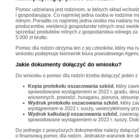
Pomoc udzielana jest rodzinom, w których skład wchod
i gospodarujące. Co najmniej jedna osoba w rodzinie m
rolnym. Ponadto co najmniej jedna osoba ma nadany num
producentów, ewidencji gospodarstw rolnych oraz ewide
sprzedaż produktów rolnych z gospodarstwa rolnego za o
5 000 zł brutto.
Pomoc dla rodzin otrzyma ten z jej członków, który ma n
wniosku podejmuje kierownik biura powiatowego Agencj
Jakie dokumenty dołączyć do wniosku?
Do wniosku o pomoc dla rodzin trzeba dołączyć jeden 
Kopia protokołu oszacowania szkód
, który zaw
spowodowane wystąpieniem w 2022 r. gradu, des
wiosennych, powodzi, huraganu, pioruna, obsunięci
Wydruk protokołu oszacowania szkód
, który z
wystąpieniem w 2022 r. suszy, uwierzytelniony pr
Wydruk kalkulacji oszacowania szkód
, zawiera
spowodowane wystąpieniem w 2022 r. suszy. Dokum
Do jednego z powyższych dokumentów należy dołączyć 
o finansową pomoc dla rodzin. Jednakże warunek ten st