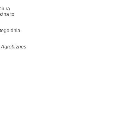
biura
żna to
tego dnia
 Agrobiznes