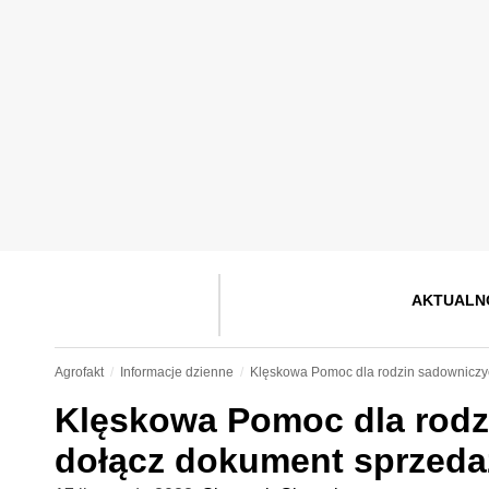
AKTUALN
Agrofakt
Informacje dzienne
Klęskowa Pomoc dla rodzin sadowniczy
Klęskowa Pomoc dla rodz
dołącz dokument sprzeda