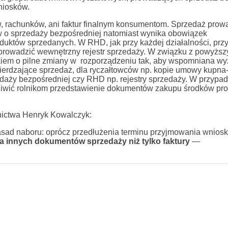
niosków.
w, rachunków, ani faktur finalnym konsumentom. Sprzedaż prow
 o sprzedaży bezpośredniej natomiast wynika obowiązek
duktów sprzedanych. W RHD, jak przy każdej działalności, przy 
 prowadzić wewnętrzny rejestr sprzedaży. W związku z powyższ
skiem o pilne zmiany w rozporządzeniu tak, aby wspomniana wy
ierdzające sprzedaż, dla ryczałtowców np. kopie umowy kupna
edaży bezpośredniej czy RHD np. rejestry sprzedaży. W przypa
liwić rolnikom przedstawienie dokumentów zakupu środków pro
lnictwa Henryk Kowalczyk:
asad naboru: oprócz przedłużenia terminu przyjmowania wnios
a innych dokumentów sprzedaży niż tylko faktury
—