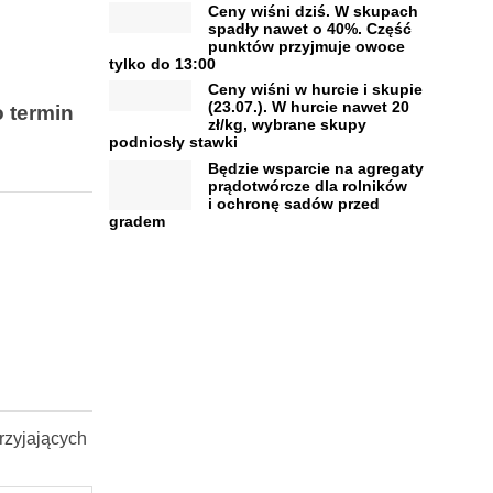
Ceny wiśni dziś. W skupach
spadły nawet o 40%. Część
punktów przyjmuje owoce
tylko do 13:00
Ceny wiśni w hurcie i skupie
(23.07.). W hurcie nawet 20
 termin
zł/kg, wybrane skupy
podniosły stawki
Będzie wsparcie na agregaty
prądotwórcze dla rolników
i ochronę sadów przed
gradem
rzyjających