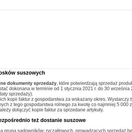
niosków suszowych
 inne dokumenty sprzedaży
, które potwierdzają sprzedaż produ
tać dokonana w terminie od 1 stycznia 2021 r. do 30 września 2
daty sprzedaży).
ich kopii faktur z gospodarstwa za wskazany okres. Wystarczy t
ych z tego gospodarstwa rolnego za kwotę co najmniej 5 000 zł
należy dołączyć kopie faktur za sprzedane artykuły.
zpośrednio też dostanie suszowe
duża grupa sadowników: ryczałtowych, prowadzących sprzedaż b