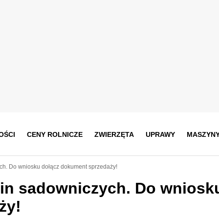
OŚCI
CENY ROLNICZE
ZWIERZĘTA
UPRAWY
MASZYN
ch. Do wniosku dołącz dokument sprzedaży!
in sadowniczych. Do wniosk
ży!