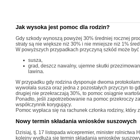
Jak wysoka jest pomoc dla rodzin?
Gdy szkody wynoszą powyżej 30% średniej rocznej produk
straty są nie większe niż 30% i nie mniejsze niż 1% śred
W powyższych przypadkach przyczyną szkód może być j
susza,
grad, deszcz nawalny, ujemne skutki przezimowani
lawina.
W przypadku gdy rodzina dysponuje dwoma protokołami 
wywołała susza oraz jedna z pozostałych przyczyn to gd
drugiej nie przekraczają 30%, to pomoc osiągnie warto
Ponadto, jeśli zapotrzebowanie na pomoc przekroczy zał
współczynnik korygujący.
Pomoc wypłaca się na rachunek członka rodziny, który z
Nowy termin składania wniosków suszowych
Dzisiaj, tj. 17 listopada wicepremier, minister rolnictw
kolejny wydłuża się termin składania wniosków suszowyc