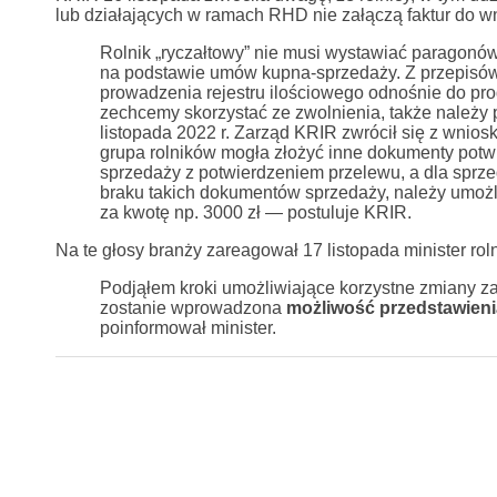
lub działających w ramach RHD nie załączą faktur do w
Rolnik „ryczałtowy” nie musi wystawiać paragonó
na podstawie umów kupna-sprzedaży. Z przepisów
prowadzenia rejestru ilościowego odnośnie do pro
zechcemy skorzystać ze zwolnienia, także należy
listopada 2022 r. Zarząd KRIR zwrócił się z wnio
grupa rolników mogła złożyć inne dokumenty potw
sprzedaży z potwierdzeniem przelewu, a dla sprz
braku takich dokumentów sprzedaży, należy umoż
za kwotę np. 3000 zł — postuluje KRIR.
Na te głosy branży zareagował 17 listopada minister ro
Podjąłem kroki umożliwiające korzystne zmiany z
zostanie wprowadzona
możliwość przedstawieni
poinformował minister.