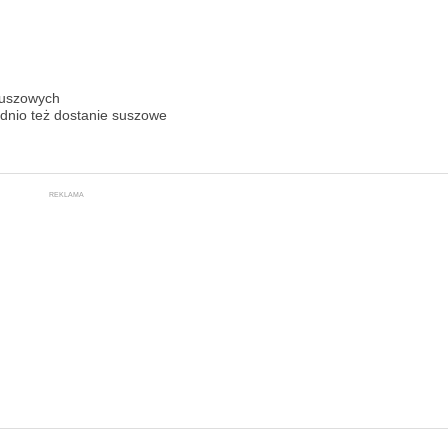
suszowych
nio też dostanie suszowe
REKLAMA