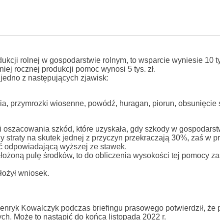
cji rolnej w gospodarstwie rolnym, to wsparcie wyniesie 10 tys
niej rocznej produkcji pomoc wynosi 5 tys. zł.
edno z następujących zjawisk:
a, przymrozki wiosenne, powódź, huragan, piorun, obsunięcie s
oszacowania szkód, które uzyskała, gdy szkody w gospodarst
y straty na skutek jednej z przyczyn przekraczają 30%, zaś w 
ść odpowiadającą wyższej ze stawek.
ożoną pulę środków, to do obliczenia wysokości tej pomocy za
łożył wniosek.
a Henryk Kowalczyk podczas briefingu prasowego potwierdził, że 
h. Może to nastąpić do końca listopada 2022 r.