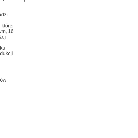
adzi
której
ym, 16
żej
-
dku
dukcji
ków