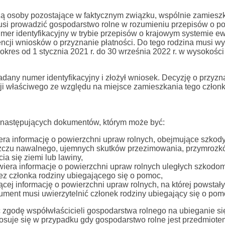
zą osoby pozostające w faktycznym związku, wspólnie zamiesz
usi prowadzić gospodarstwo rolne w rozumieniu przepisów o p
er identyfikacyjny w trybie przepisów o krajowym systemie ew
ncji wniosków o przyznanie płatności. Do tego rodzina musi w
kres od 1 stycznia 2021 r. do 30 września 2022 r. w wysokości
adany numer identyfikacyjny i złożył wniosek. Decyzję o przyzn
i właściwego ze względu na miejsce zamieszkania tego członk
z następujących dokumentów, którym może być:
iera informację o powierzchni upraw rolnych, obejmujące szkod
zczu nawalnego, ujemnych skutków przezimowania, przymrozk
a się ziemi lub lawiny,
awiera informacje o powierzchni upraw rolnych uległych szkodo
zez członka rodziny ubiegającego się o pomoc,
jącej informację o powierzchni upraw rolnych, na której powstał
ent musi uwierzytelnić członek rodziny ubiegający się o pom
zgodę współwłaścicieli gospodarstwa rolnego na ubieganie si
osuje się w przypadku gdy gospodarstwo rolne jest przedmiote