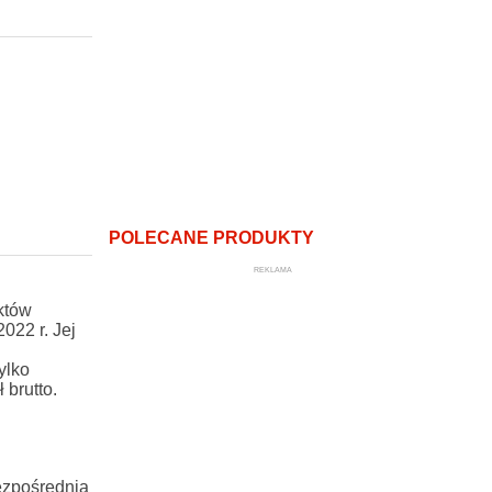
POLECANE PRODUKTY
REKLAMA
któw
022 r. Jej
ylko
 brutto.
ezpośrednią