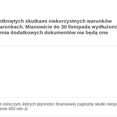
otkniętych skutkami niekorzystnych warunków
runkach. Mianowicie do 30 listopada wydłużono
zenia dodatkowych dokumentów nie będą one
rolniczym, których płynności finansowej zagroziły skutki niesp
nie 450 mln zł.