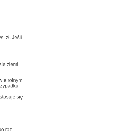
. zł. Jeśli
ię ziemi,
wie rolnym
przypadku
stosuje się
po raz