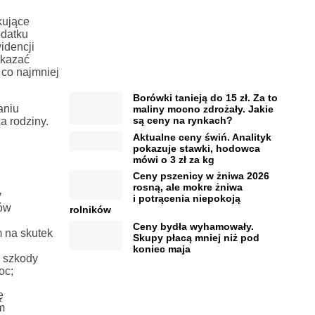
kujące
odatku
idencji
ykazać
 co najmniej
Borówki tanieją do 15 zł. Za to
aniu
maliny mocno zdrożały. Jakie
są ceny na rynkach?
a rodziny.
Aktualne ceny świń. Analityk
pokazuje stawki, hodowca
mówi o 3 zł za kg
Ceny pszenicy w żniwa 2026
rosną, ale mokre żniwa
y
i potrącenia niepokoją
ów
rolników
Ceny bydła wyhamowały.
m na skutek
Skupy płacą mniej niż pod
koniec maja
y szkody
oc;
ę
m