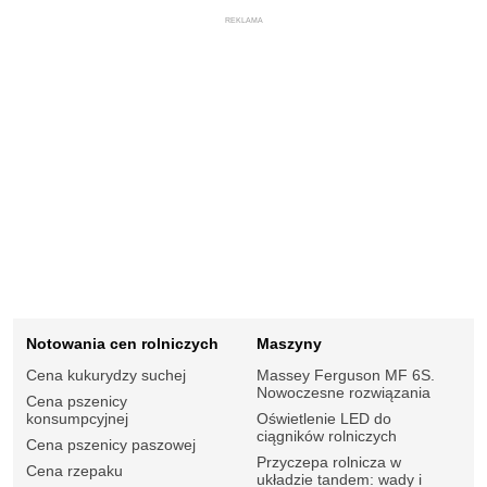
REKLAMA
Notowania cen rolniczych
Maszyny
Cena kukurydzy suchej
Massey Ferguson MF 6S.
Nowoczesne rozwiązania
Cena pszenicy
konsumpcyjnej
Oświetlenie LED do
ciągników rolniczych
Cena pszenicy paszowej
Przyczepa rolnicza w
Cena rzepaku
układzie tandem: wady i