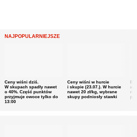
NAJPOPULARNIEJSZE
Ceny wiśni dziś.
Ceny wiśni w hurcie
Będ
W skupach spadły nawet
i skupie (23.07.). W hurcie
agr
o 40%. Część punktów
nawet 20 zł/kg, wybrane
rol
przyjmuje owoce tylko do
skupy podniosły stawki
pr
13:00