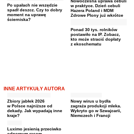
Nowoczesna uprawa cebuli
Po upałach nie wszędzie
w praktyce. Dzień cebuli
spadł deszcz. Czy to dobry
Hazera Poland i MDM
moment na uprawę
Zdrowe Plony już wkrótce
ścierniska?
Ponad 30 tys. rolników
postawiło na IP. Zobacz,
kto może stracić dopłaty
z ekoschematu
INNE ARTYKUŁY AUTORA
Zbiory jabłek 2026
Nowy wirus u bydła
w Polsce najniższe od
zagraża produkcji mleka.
dekady. Jak wypadają inne
Wykryto go w Szwajcarii,
kraje?
Niemczech i Francji
Luximo jesienią przeciwko
odpornym rasom