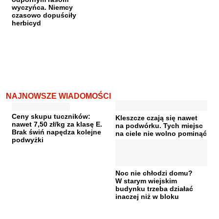
wyczyńca. Niemcy
czasowo dopuściły
herbicyd
NAJNOWSZE WIADOMOŚCI
Ceny skupu tuczników:
Kleszcze czają się nawet
nawet 7,50 zł/kg za klasę E.
na podwórku. Tych miejsc
Brak świń napędza kolejne
na ciele nie wolno pominąć
podwyżki
Noc nie chłodzi domu?
W starym wiejskim
budynku trzeba działać
inaczej niż w bloku