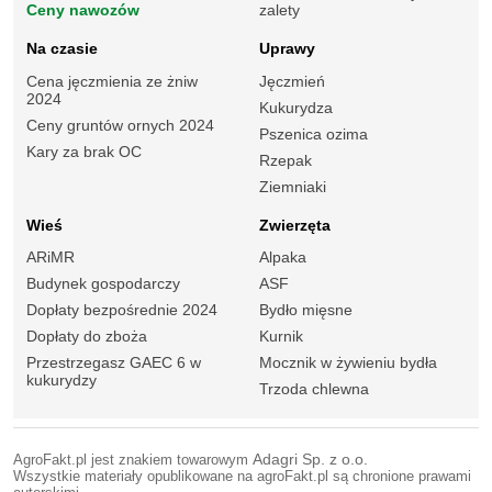
Ceny nawozów
zalety
Na czasie
Uprawy
Cena jęczmienia ze żniw
Jęczmień
2024
Kukurydza
Ceny gruntów ornych 2024
Pszenica ozima
Kary za brak OC
Rzepak
Ziemniaki
Wieś
Zwierzęta
ARiMR
Alpaka
Budynek gospodarczy
ASF
Dopłaty bezpośrednie 2024
Bydło mięsne
Dopłaty do zboża
Kurnik
Przestrzegasz GAEC 6 w
Mocznik w żywieniu bydła
kukurydzy
Trzoda chlewna
AgroFakt.pl jest znakiem towarowym
Adagri Sp. z o.o.
Wszystkie materiały opublikowane na agroFakt.pl są chronione prawami