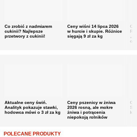
Co zrobić z nadmiarem
Ceny wiśni 14 lipca 2026
Cen
cukinii? Najlepsze
w hurcie i skupie. Różnice
Rol
przetwory z cukinii!
sięgają 9 zł za kg
„pe
obn
Aktualne ceny świń.
Ceny pszenicy w żniwa
Ce
Analityk pokazuje stawki,
2026 rosną, ale mokre
Sku
hodowca mówi o 3 zł za kg
żniwa i potrącenia
kon
niepokoją rolników
POLECANE PRODUKTY