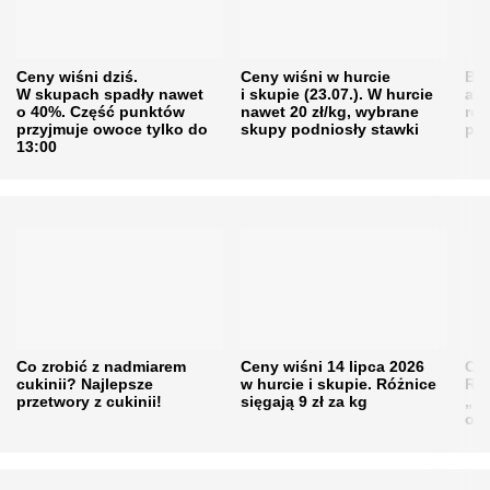
Ceny wiśni dziś.
Ceny wiśni w hurcie
Będ
W skupach spadły nawet
i skupie (23.07.). W hurcie
agr
o 40%. Część punktów
nawet 20 zł/kg, wybrane
rol
przyjmuje owoce tylko do
skupy podniosły stawki
pr
13:00
Co zrobić z nadmiarem
Ceny wiśni 14 lipca 2026
Cen
cukinii? Najlepsze
w hurcie i skupie. Różnice
Rol
przetwory z cukinii!
sięgają 9 zł za kg
„pe
obn