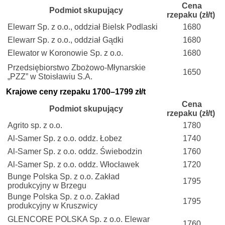
Cena
Podmiot skupujący
rzepaku (zł/t)
Elewarr Sp. z o.o., oddział Bielsk Podlaski
1680
Elewarr Sp. z o.o., oddział Gądki
1680
Elewator w Koronowie Sp. z o.o.
1680
Przedsiębiorstwo Zbożowo-Młynarskie
1650
„PZZ” w Stoisławiu S.A.
Krajowe ceny rzepaku 1700–1799 zł/t
Cena
Podmiot skupujący
rzepaku (zł/t)
Agrito sp. z o.o.
1780
Al-Samer Sp. z o.o. oddz. Łobez
1740
Al-Samer Sp. z o.o. oddz. Świebodzin
1760
Al-Samer Sp. z o.o. oddz. Włocławek
1720
Bunge Polska Sp. z o.o. Zakład
1795
produkcyjny w Brzegu
Bunge Polska Sp. z o.o. Zakład
1795
produkcyjny w Kruszwicy
GLENCORE POLSKA Sp. z o.o. Elewar
1760