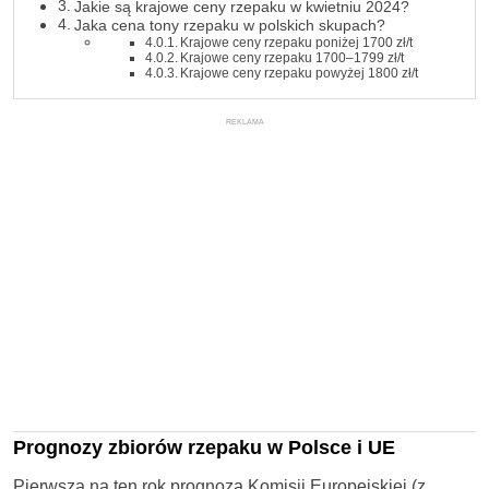
Jakie są krajowe ceny rzepaku w kwietniu 2024?
Jaka cena tony rzepaku w polskich skupach?
Krajowe ceny rzepaku poniżej 1700 zł/t
Krajowe ceny rzepaku 1700–1799 zł/t
Krajowe ceny rzepaku powyżej 1800 zł/t
REKLAMA
Prognozy zbiorów rzepaku w Polsce i UE
Pierwsza na ten rok prognoza Komisji Europejskiej (z