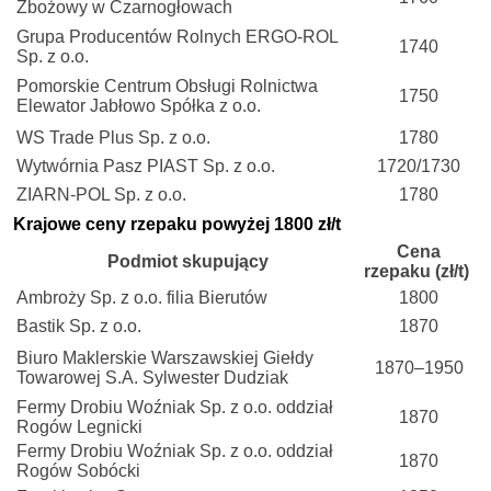
Zbożowy w Czarnogłowach
Grupa Producentów Rolnych ERGO-ROL
1740
Sp. z o.o.
Pomorskie Centrum Obsługi Rolnictwa
1750
Elewator Jabłowo Spółka z o.o.
WS Trade Plus Sp. z o.o.
1780
Wytwórnia Pasz PIAST Sp. z o.o.
1720/1730
ZIARN-POL Sp. z o.o.
1780
Krajowe ceny rzepaku powyżej 1800 zł/t
Cena
Podmiot skupujący
rzepaku (zł/t)
Ambroży Sp. z o.o. filia Bierutów
1800
Bastik Sp. z o.o.
1870
Biuro Maklerskie Warszawskiej Giełdy
1870–1950
Towarowej S.A. Sylwester Dudziak
Fermy Drobiu Woźniak Sp. z o.o. oddział
1870
Rogów Legnicki
Fermy Drobiu Woźniak Sp. z o.o. oddział
1870
Rogów Sobócki