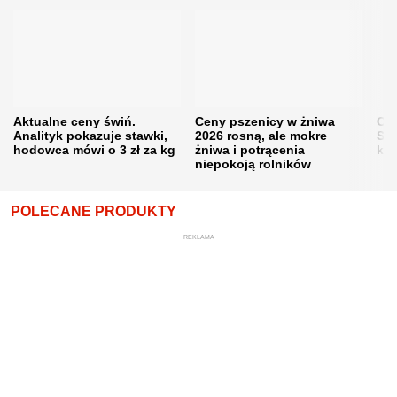
Aktualne ceny świń.
Ceny pszenicy w żniwa
Ce
Analityk pokazuje stawki,
2026 rosną, ale mokre
Sku
hodowca mówi o 3 zł za kg
żniwa i potrącenia
kon
niepokoją rolników
POLECANE PRODUKTY
REKLAMA