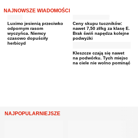
NAJNOWSZE WIADOMOŚCI
Luximo jesienią przeciwko
Ceny skupu tuczników:
odpornym rasom
nawet 7,50 zł/kg za klasę E.
wyczyńca. Niemcy
Brak świń napędza kolejne
czasowo dopuściły
podwyżki
herbicyd
Kleszcze czają się nawet
na podwórku. Tych miejsc
na ciele nie wolno pominąć
NAJPOPULARNIEJSZE