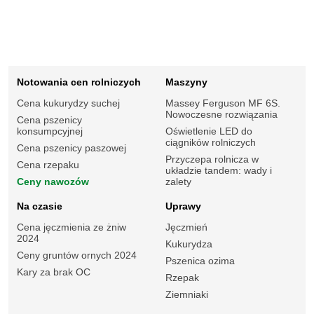
Notowania cen rolniczych
Maszyny
Cena kukurydzy suchej
Massey Ferguson MF 6S.
Nowoczesne rozwiązania
Cena pszenicy
konsumpcyjnej
Oświetlenie LED do
ciągników rolniczych
Cena pszenicy paszowej
Przyczepa rolnicza w
Cena rzepaku
układzie tandem: wady i
Ceny nawozów
zalety
Na czasie
Uprawy
Cena jęczmienia ze żniw
Jęczmień
2024
Kukurydza
Ceny gruntów ornych 2024
Pszenica ozima
Kary za brak OC
Rzepak
Ziemniaki