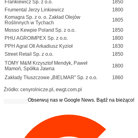
Frankiewicz Sp. z o.o.
1850
Frumental Jerzy Linkiewicz
1800
Komagra Sp. z o. o. Zakład Olejów
1805
Roślinnych w Tychach
Mosso Kewpie Poland Sp. z o.o.
1850
PHU AGROIMPEX Sp. z o.o.
1800
PPH Agral OIl Arkadiusz Kyzioł
1830
Street Retail Sp. z o.o.
1850
TOMY M&M Krzysztof Mendyk, Paweł
1800
Mamoń, Spółka Jawna
Zakłady Tłuszczowe „BIELMAR” Sp. z o.o.
1860
Źródło: cenyrolnicze.pl, ewgt.com.pl
Obserwuj nas w Google News. Bądź na bieżąco!