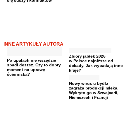
się suszy i kontraktów
INNE ARTYKUŁY AUTORA
Zbiory jabłek 2026
Po upałach nie wszędzie
w Polsce najniższe od
spadł deszcz. Czy to dobry
dekady. Jak wypadają inne
moment na uprawę
kraje?
ścierniska?
Nowy wirus u bydła
zagraża produkcji mleka.
Wykryto go w Szwajcarii,
Niemczech i Francji