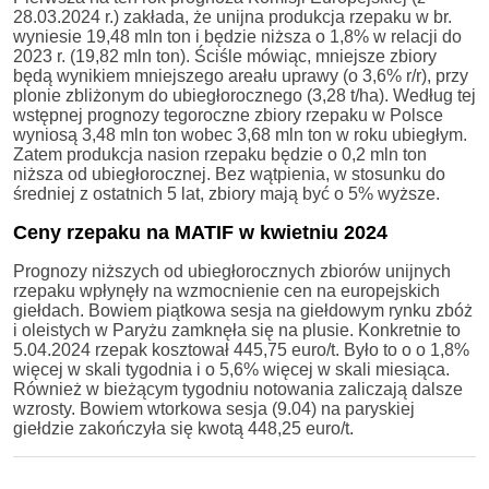
28.03.2024 r.) zakłada, że unijna produkcja rzepaku w br.
wyniesie 19,48 mln ton i będzie niższa o 1,8% w relacji do
2023 r. (19,82 mln ton). Ściśle mówiąc, mniejsze zbiory
będą wynikiem mniejszego areału uprawy (o 3,6% r/r), przy
plonie zbliżonym do ubiegłorocznego (3,28 t/ha). Według tej
wstępnej prognozy tegoroczne zbiory rzepaku w Polsce
wyniosą 3,48 mln ton wobec 3,68 mln ton w roku ubiegłym.
Zatem produkcja nasion rzepaku będzie o 0,2 mln ton
niższa od ubiegłorocznej. Bez wątpienia, w stosunku do
średniej z ostatnich 5 lat, zbiory mają być o 5% wyższe.
Ceny rzepaku na MATIF w kwietniu 2024
Prognozy niższych od ubiegłorocznych zbiorów unijnych
rzepaku wpłynęły na wzmocnienie cen na europejskich
giełdach. Bowiem piątkowa sesja na giełdowym rynku zbóż
i oleistych w Paryżu zamknęła się na plusie. Konkretnie to
5.04.2024 rzepak kosztował 445,75 euro/t. Było to o o 1,8%
więcej w skali tygodnia i o 5,6% więcej w skali miesiąca.
Również w bieżącym tygodniu notowania zaliczają dalsze
wzrosty. Bowiem wtorkowa sesja (9.04) na paryskiej
giełdzie zakończyła się kwotą 448,25 euro/t.