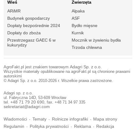
Wieś
Zwierzęta
ARiMR
Alpaka
Budynek gospodarczy
ASF
Dopłaty bezpośrednie 2024
Bydło mięsne
Dopłaty do zboża
Kurnik
Przestrzegasz GAEC 6 w
Mocznik w żywieniu bydła
kukurydzy
Trzoda chlewna
AgroFakt.pl jest znakiem towarowym
Adagri Sp. z o.o.
Wszystkie materiały opublikowane na agroFakt.pl są chronione prawami
autorskimi
© Adagri Sp. z o.o. 2010-2026 r. Wszelkie prawa zastrzeżone.
Adagri sp. z o.o.
ul. Fabryczna 14D, 53-609 Wrocław
tel.
+48 71 79 20 690
, fax. +48 71 34 97 335
sekretariat@adagri.com
Wiadomości
Tematy
Rolnicze infografiki
Mapa strony
Regulamin
Polityka prywatności
Reklama
Redakcja