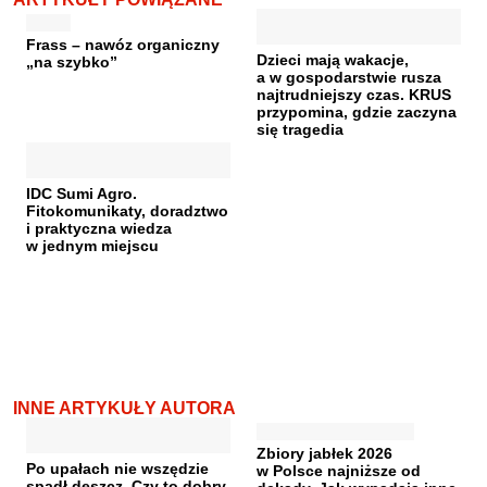
Frass – nawóz organiczny
Dzieci mają wakacje,
„na szybko”
a w gospodarstwie rusza
najtrudniejszy czas. KRUS
przypomina, gdzie zaczyna
się tragedia
IDC Sumi Agro.
Fitokomunikaty, doradztwo
i praktyczna wiedza
w jednym miejscu
INNE ARTYKUŁY AUTORA
Zbiory jabłek 2026
Po upałach nie wszędzie
w Polsce najniższe od
spadł deszcz. Czy to dobry