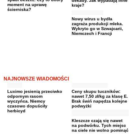
dekady. Jak wypadają inne
moment na uprawę
kraje?
ścierniska?
Nowy wirus u bydła
zagraża produkcji mleka.
Wykryto go w Szwajcarii,
Niemczech i Francji
NAJNOWSZE WIADOMOŚCI
Luximo jesienią przeciwko
Ceny skupu tuczników:
odpornym rasom
nawet 7,50 zł/kg za klasę E.
wyczyńca. Niemcy
Brak świń napędza kolejne
czasowo dopuściły
podwyżki
herbicyd
Kleszcze czają się nawet
na podwórku. Tych miejsc
na ciele nie wolno pominąć