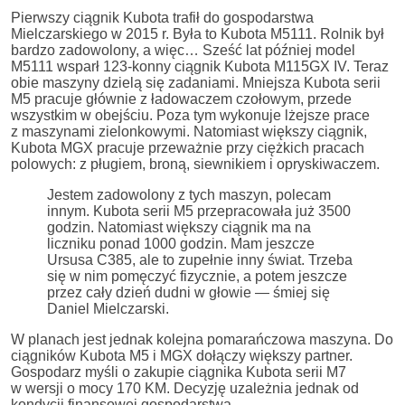
Pierwszy ciągnik Kubota trafił do gospodarstwa
Mielczarskiego w 2015 r. Była to Kubota M5111. Rolnik był
bardzo zadowolony, a więc… Sześć lat później model
M5111 wsparł 123-konny ciągnik Kubota M115GX IV. Teraz
obie maszyny dzielą się zadaniami. Mniejsza Kubota serii
M5 pracuje głównie z ładowaczem czołowym, przede
wszystkim w obejściu. Poza tym wykonuje lżejsze prace
z maszynami zielonkowymi. Natomiast większy ciągnik,
Kubota MGX pracuje przeważnie przy ciężkich pracach
polowych: z pługiem, broną, siewnikiem i opryskiwaczem.
Jestem zadowolony z tych maszyn, polecam
innym. Kubota serii M5 przepracowała już 3500
godzin. Natomiast większy ciągnik ma na
liczniku ponad 1000 godzin. Mam jeszcze
Ursusa C385, ale to zupełnie inny świat. Trzeba
się w nim pomęczyć fizycznie, a potem jeszcze
przez cały dzień dudni w głowie — śmiej się
Daniel Mielczarski.
W planach jest jednak kolejna pomarańczowa maszyna. Do
ciągników Kubota M5 i MGX dołączy większy partner.
Gospodarz myśli o zakupie ciągnika Kubota serii M7
w wersji o mocy 170 KM. Decyzję uzależnia jednak od
kondycji finansowej gospodarstwa.