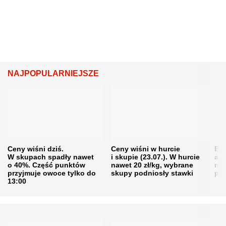
NAJPOPULARNIEJSZE
Ceny wiśni dziś.
Ceny wiśni w hurcie
Będ
W skupach spadły nawet
i skupie (23.07.). W hurcie
agr
o 40%. Część punktów
nawet 20 zł/kg, wybrane
rol
przyjmuje owoce tylko do
skupy podniosły stawki
pr
13:00