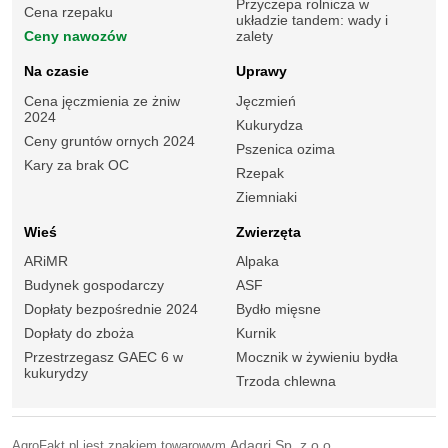
Przyczepa rolnicza w
Cena rzepaku
układzie tandem: wady i
Ceny nawozów
zalety
Na czasie
Uprawy
Cena jęczmienia ze żniw
Jęczmień
2024
Kukurydza
Ceny gruntów ornych 2024
Pszenica ozima
Kary za brak OC
Rzepak
Ziemniaki
Wieś
Zwierzęta
ARiMR
Alpaka
Budynek gospodarczy
ASF
Dopłaty bezpośrednie 2024
Bydło mięsne
Dopłaty do zboża
Kurnik
Przestrzegasz GAEC 6 w
Mocznik w żywieniu bydła
kukurydzy
Trzoda chlewna
AgroFakt.pl jest znakiem towarowym
Adagri Sp. z o.o.