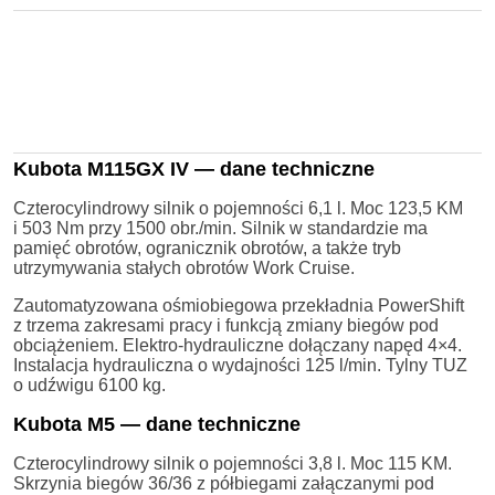
Kubota M115GX IV — dane techniczne
Czterocylindrowy silnik o pojemności 6,1 l. Moc 123,5 KM
i 503 Nm przy 1500 obr./min. Silnik w standardzie ma
pamięć obrotów, ogranicznik obrotów, a także tryb
utrzymywania stałych obrotów Work Cruise.
Zautomatyzowana ośmiobiegowa przekładnia PowerShift
z trzema zakresami pracy i funkcją zmiany biegów pod
obciążeniem. Elektro-hydrauliczne dołączany napęd 4×4.
Instalacja hydrauliczna o wydajności 125 l/min. Tylny TUZ
o udźwigu 6100 kg.
Kubota M5 — dane techniczne
Czterocylindrowy silnik o pojemności 3,8 l. Moc 115 KM.
Skrzynia biegów 36/36 z półbiegami załączanymi pod