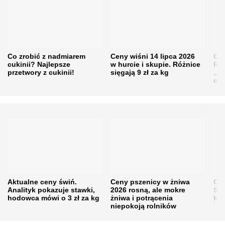
Co zrobić z nadmiarem
Ceny wiśni 14 lipca 2026
Cen
cukinii? Najlepsze
w hurcie i skupie. Różnice
Rol
przetwory z cukinii!
sięgają 9 zł za kg
„pe
obn
Aktualne ceny świń.
Ceny pszenicy w żniwa
Ce
Analityk pokazuje stawki,
2026 rosną, ale mokre
Sku
hodowca mówi o 3 zł za kg
żniwa i potrącenia
kon
niepokoją rolników