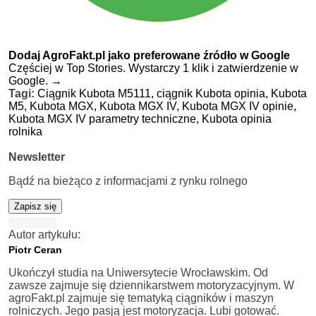
Dodaj AgroFakt.pl jako preferowane źródło w Google
Częściej w Top Stories. Wystarczy 1 klik i zatwierdzenie w
Google.
→
Tagi:
Ciągnik Kubota M5111,
ciągnik Kubota opinia,
Kubota
M5,
Kubota MGX,
Kubota MGX IV,
Kubota MGX IV opinie,
Kubota MGX IV parametry techniczne,
Kubota opinia
rolnika
Newsletter
Bądź na bieżąco z informacjami z rynku rolnego
Zapisz się
Autor artykułu:
Piotr Ceran
Ukończył studia na Uniwersytecie Wrocławskim. Od
zawsze zajmuje się dziennikarstwem motoryzacyjnym. W
agroFakt.pl zajmuje się tematyką ciągników i maszyn
rolniczych. Jego pasją jest motoryzacja. Lubi gotować.