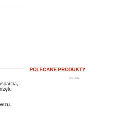
POLECANE PRODUKTY
REKLAMA
wsparcia,
przętu
wszu.