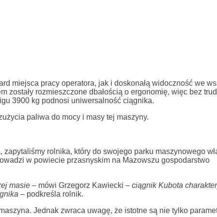
d miejsca pracy operatora, jak i doskonałą widoczność we ws
em zostały rozmieszczone dbałością o ergonomię, więc bez tr
gu 3900 kg podnosi uniwersalność ciągnika.
zużycia paliwa do mocy i masy tej maszyny.
ika, zapytaliśmy rolnika, który do swojego parku maszynowego wł
prowadzi w powiecie przasnyskim na Mazowszu gospodarstwo
żej masie –
mówi Grzegorz Kawiecki –
ciągnik Kubota charakter
gnika –
podkreśla rolnik.
a maszyna. Jednak zwraca uwagę, że istotne są nie tylko parame