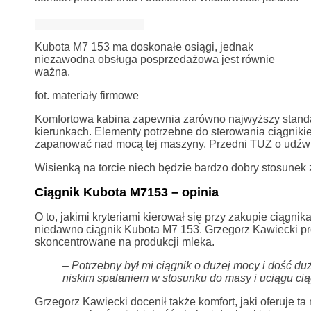
Kubota M7 153 ma doskonałe osiągi, jednak
niezawodna obsługa posprzedażowa jest równie
ważna.
fot. materiały firmowe
Komfortowa kabina zapewnia zarówno najwyższy standar
kierunkach. Elementy potrzebne do sterowania ciągniki
zapanować nad mocą tej maszyny. Przedni TUZ o udźwi
Wisienką na torcie niech będzie bardzo dobry stosunek 
Ciągnik Kubota M7153 – opinia
O to, jakimi kryteriami kierował się przy zakupie ciągn
niedawno ciągnik Kubota M7 153. Grzegorz Kawiecki 
skoncentrowane na produkcji mleka.
– Potrzebny był mi ciągnik o dużej mocy i dość du
niskim spalaniem w stosunku do masy i uciągu cią
Grzegorz Kawiecki docenił także komfort, jaki oferuje t