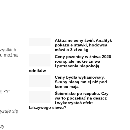
Aktualne ceny świń. Analityk
pokazuje stawki, hodowca
zystkich
mówi o 3 zł za kg
udu można
Ceny pszenicy w żniwa 2026
rosną, ale mokre żniwa
i potrącenia niepokoją
rolników
Ceny bydła wyhamowały.
Skupy płacą mniej niż pod
koniec maja
ączył
Ściernisko po rzepaku. Czy
warto poczekać na deszcz
i wykorzystać efekt
fałszywego siewu?
yzuje się
try