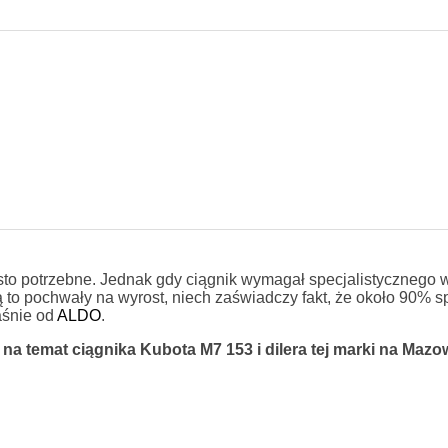
sto potrzebne. Jednak gdy ciągnik wymagał specjalistycznego 
ą to pochwały na wyrost, niech zaświadczy fakt, że około 90% s
aśnie od
ALDO
.
a na temat ciągnika Kubota M7 153 i dilera tej marki na Mazo