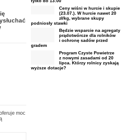
tylko do 13:00
Ceny wiśni w hurcie i skupie
ię
(23.07.). W hurcie nawet 20
zł/kg, wybrane skupy
wysłuchać
podniosły stawki
w
Będzie wsparcie na agregaty
prądotwórcze dla rolników
i ochronę sadów przed
gradem
Program Czyste Powietrze
z nowymi zasadami od 20
lipca. Którzy rolnicy zyskają
wyższe dotacje?
 oferuje moc
ą