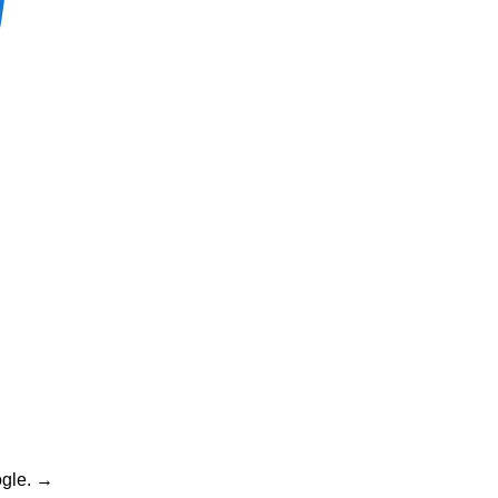
gle.
→