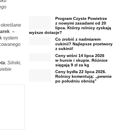
dku
nego
Program Czyste Powietrze
z nowymi zasadami od 20
 określane
lipca. Którzy rolnicy zyskają
iarek
–
wyższe dotacje?
ak system
Co zrobić z nadmiarem
cukinii? Najlepsze przetwory
mocowanego
z cukinii!
Ceny wiśni 14 lipca 2026
w hurcie i skupie. Różnice
ta.
Silniki,
sięgają 9 zł za kg
siebie
Ceny bydła 22 lipca 2026.
Rolnicy komentują: „pewnie
po południu obniżą”