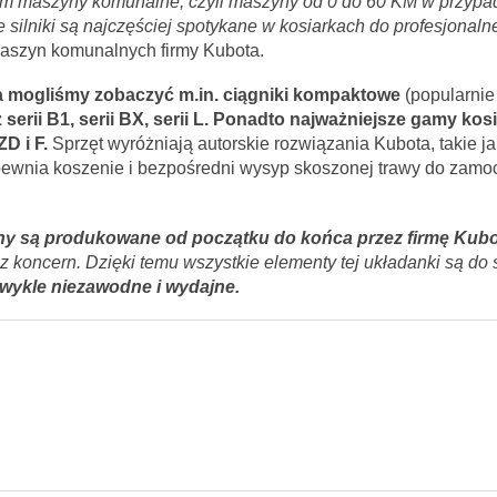
im maszyny komunalne, czyli maszyny od 0 do 60 KM w przypa
ie silniki są najczęściej spotykane w kosiarkach do profesjonal
aszyn komunalnych firmy Kubota.
a mogliśmy zobaczyć m.in. ciągniki kompaktowe
(popularnie
z serii B1, serii BX, serii L. Ponadto najważniejsze gamy kos
D i F.
Sprzęt wyróżniają autorskie rozwiązania Kubota, takie j
apewnia koszenie i bezpośredni wysyp skoszonej trawy do za
y są produkowane od początku do końca przez firmę Kubo
z koncern. Dzięki temu wszystkie elementy tej układanki są do 
zwykle niezawodne i wydajne.