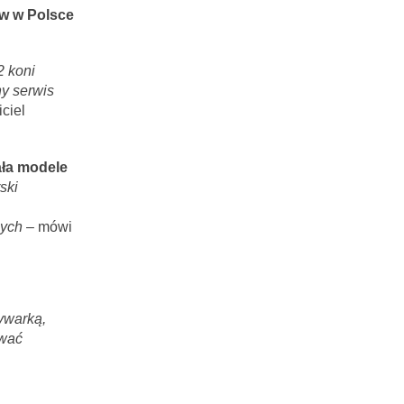
ów w Polsce
2 koni
ny serwis
ciel
ała modele
ski
nych
– mówi
ywarką,
ować