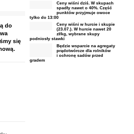
Ceny wiśni dziś. W skupach
spadły nawet o 40%. Część
punktów przyjmuje owoce
tylko do 13:00
Ceny wiśni w hurcie i skupie
ją do
(23.07.). W hurcie nawet 20
twa
zł/kg, wybrane skupy
podniosły stawki
iśmy się
Będzie wsparcie na agregaty
nową.
prądotwórcze dla rolników
i ochronę sadów przed
gradem