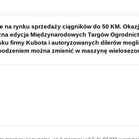
uje na rynku sprzedaży ciągników do 50 KM. Okaz
oczna edycja Międzynarodowych Targów Ogrodnic
isku firmy Kubota i autoryzowanych dilerów mogl
powodzeniem można zmienić w maszynę wielosezo