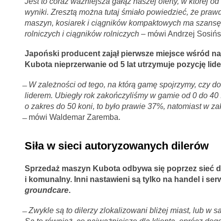
Jest to coraz ważniejsza gałąź naszej oferty, w której od
wyniki. Zresztą można tutaj śmiało powiedzieć, że prawd
maszyn, kosiarek i ciągników kompaktowych ma szans
rolniczych i ciągników rolniczych
– mówi Andrzej Sosińsk
Japoński producent zajął pierwsze miejsce wśród n
Kubota nieprzerwanie od 5 lat utrzymuje pozycję lid
̶
W zależności od tego, na którą gamę spojrzymy, czy d
liderem. Ubiegły rok zakończyliśmy w gamie od 0 do 40
o zakres do 50 koni, to było prawie 37%, natomiast w za
̶ mówi Waldemar Zaremba.
Siła w sieci autoryzowanych dilerów
Sprzedaż maszyn Kubota odbywa się poprzez sieć dil
i komunalny. Inni nastawieni są tylko na handel i se
groundcare
.
̶
Zwykle są to dilerzy zlokalizowani bliżej miast, lub w s