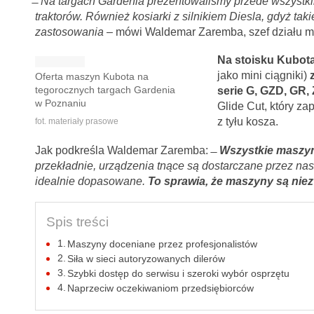
̶
Na targach Gardenia prezentowaliśmy przede wszystk
traktorów. Również kosiarki z silnikiem Diesla, gdyż tak
zastosowania
– mówi Waldemar Zaremba, szef działu m
Na stoisku Kubot
jako mini ciągniki)
Oferta maszyn Kubota na
tegorocznych targach Gardenia
serie G, GZD, GR, Z
w Poznaniu
Glide Cut, który z
z tyłu kosza.
fot. materiały prasowe
Jak podkreśla Waldemar Zaremba: ̶
Wszystkie maszyn
przekładnie, urządzenia tnące są dostarczane przez nas
idealnie dopasowane.
To sprawia, że maszyny są nie
Spis treści
Maszyny doceniane przez profesjonalistów
Siła w sieci autoryzowanych dilerów
Szybki dostęp do serwisu i szeroki wybór osprzętu
Naprzeciw oczekiwaniom przedsiębiorców