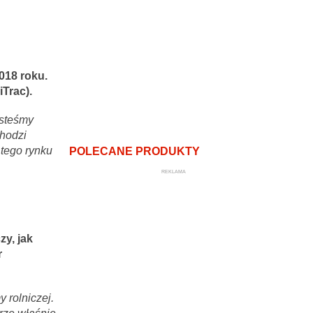
018 roku.
Trac).
esteśmy
chodzi
 tego rynku
POLECANE PRODUKTY
REKLAMA
y, jak
r
y rolniczej.