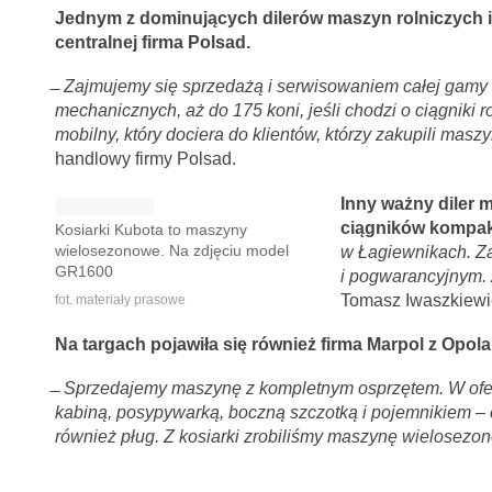
Jednym z dominujących dilerów maszyn rolniczych i
centralnej firma Polsad.
̶
Zajmujemy się sprzedażą i serwisowaniem całej gamy 
mechanicznych, aż do 175 koni, jeśli chodzi o ciągniki 
mobilny, który dociera do klientów, którzy zakupili mas
handlowy firmy Polsad.
Inny ważny diler 
ciągników kompakt
Kosiarki Kubota to maszyny
wielosezonowe. Na zdjęciu model
w Łagiewnikach. Z
GR1600
i pogwarancyjnym. 
Tomasz Iwaszkiewicz
fot. materiały prasowe
Na targach pojawiła się również firma Marpol z Opola,
̶
Sprzedajemy maszynę z kompletnym osprzętem. W ofer
kabiną, posypywarką, boczną szczotką i pojemnikiem –
również pług. Z kosiarki zrobiliśmy maszynę wielosezo