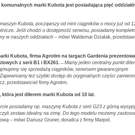
 komunalnych marki Kubota jest posiadająca pięć oddział
maszyn Kubota, począwszy od mini ciągników o mocy już od 1
rolnicze. Jeśli chodzi o dostępność serwisu, posiadamy komplet
zyny w naszych oddziałach
– mówi Waldemar Działak, przedstawi
marki Kubota, firma Agrotim na targach Gardenia prezentow
owych z serii B1 i BX261.
̶
Mamy jeden centralny punkt diler
ajmujemy się sprzedażą ciągników, serwisem gwarancyjnym
Zapewniamy też szybki dostęp do oryginalnych części zamien
, przedstawiciel firmy Agrotim.
 która jest dilerem marki Kubota od 10 lat.
cie posiadamy np. maszynę Kubota z serii G23 z górną wysyp
 czyli zestaw idealny na zimę. Do tego modelu możemy zastos
nową
– mówi Dariusz Gruner, doradca z firmy Marpol.