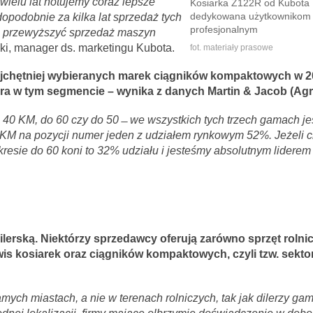
 wielu lat notujemy coraz lepsze
Kosiarka Z122R od Kubota
opodobnie za kilka lat sprzedaż tych
dedykowana użytkownikom
profesjonalnym
ę przewyższyć sprzedaż maszyn
i, manager ds. marketingu Kubota.
fot. materiały prasowe
ajchętniej wybieranych marek ciągników kompaktowych w 2
era w tym segmencie – wynika z danych Martin & Jacob (Agri
o 40 KM, do 60 czy do 50 ̶ we wszystkich tych trzech gamach j
 KM na pozycji numer jeden z udziałem rynkowym 52%. Jeżeli 
kresie do 60 koni to 32% udziału i jesteśmy absolutnym liderem
erską. Niektórzy sprzedawcy oferują zarówno sprzęt rolnicz
rwis kosiarek oraz ciągników kompaktowych, czyli tzw. sekto
amych miastach, a nie w terenach rolniczych, tak jak dilerzy gam