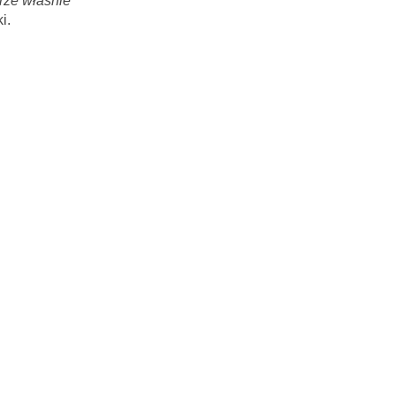
rze właśnie
i.