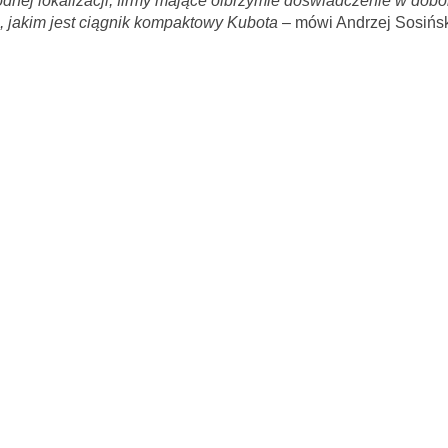
odnej lokalizacji, firmy mające olbrzymie doświadczenie w dobo
, jakim jest ciągnik kompaktowy Kubota
– mówi Andrzej Sosińsk