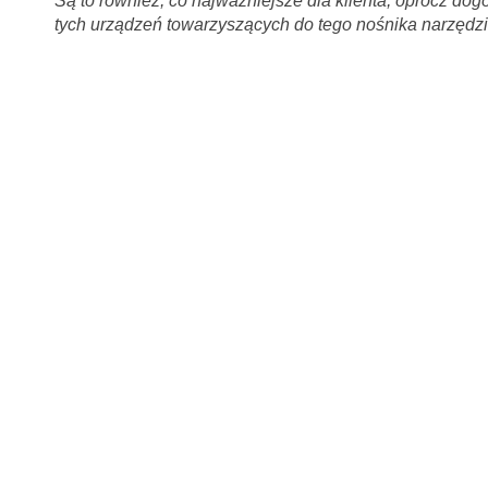
Są to również, co najważniejsze dla klienta, oprócz dog
tych urządzeń towarzyszących do tego nośnika narzędzi