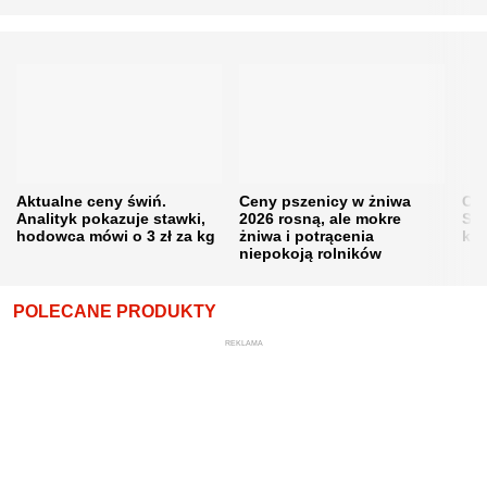
Aktualne ceny świń.
Ceny pszenicy w żniwa
Ce
Analityk pokazuje stawki,
2026 rosną, ale mokre
Sku
hodowca mówi o 3 zł za kg
żniwa i potrącenia
kon
niepokoją rolników
POLECANE PRODUKTY
REKLAMA