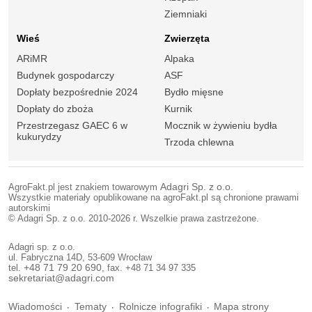
Ziemniaki
Wieś
Zwierzęta
ARiMR
Alpaka
Budynek gospodarczy
ASF
Dopłaty bezpośrednie 2024
Bydło mięsne
Dopłaty do zboża
Kurnik
Przestrzegasz GAEC 6 w
Mocznik w żywieniu bydła
kukurydzy
Trzoda chlewna
AgroFakt.pl jest znakiem towarowym
Adagri Sp. z o.o.
Wszystkie materiały opublikowane na agroFakt.pl są chronione prawami
autorskimi
© Adagri Sp. z o.o. 2010-2026 r. Wszelkie prawa zastrzeżone.
Adagri sp. z o.o.
ul. Fabryczna 14D, 53-609 Wrocław
tel.
+48 71 79 20 690
, fax. +48 71 34 97 335
sekretariat@adagri.com
Wiadomości
Tematy
Rolnicze infografiki
Mapa strony