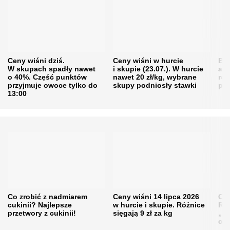
Ceny wiśni dziś.
Ceny wiśni w hurcie
Będ
W skupach spadły nawet
i skupie (23.07.). W hurcie
agr
o 40%. Część punktów
nawet 20 zł/kg, wybrane
rol
przyjmuje owoce tylko do
skupy podniosły stawki
pr
13:00
Co zrobić z nadmiarem
Ceny wiśni 14 lipca 2026
Cen
cukinii? Najlepsze
w hurcie i skupie. Różnice
Rol
przetwory z cukinii!
sięgają 9 zł za kg
„pe
obn