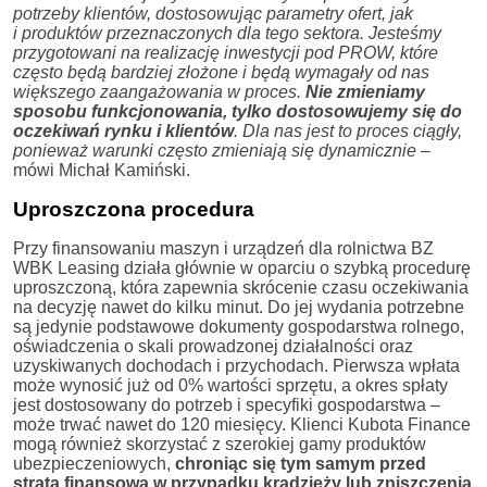
potrzeby klientów, dostosowując parametry ofert, jak
i produktów przeznaczonych dla tego sektora. Jesteśmy
przygotowani na realizację inwestycji pod PROW, które
często będą bardziej złożone i będą wymagały od nas
większego zaangażowania w proces.
Nie zmieniamy
sposobu funkcjonowania, tylko dostosowujemy się do
oczekiwań rynku i klientów
. Dla nas jest to proces ciągły,
ponieważ warunki często zmieniają się dynamicznie
–
mówi Michał Kamiński.
Uproszczona procedura
Przy finansowaniu maszyn i urządzeń dla rolnictwa BZ
WBK Leasing działa głównie w oparciu o szybką procedurę
uproszczoną, która zapewnia skrócenie czasu oczekiwania
na decyzję nawet do kilku minut. Do jej wydania potrzebne
są jedynie podstawowe dokumenty gospodarstwa rolnego,
oświadczenia o skali prowadzonej działalności oraz
uzyskiwanych dochodach i przychodach. Pierwsza wpłata
może wynosić już od 0% wartości sprzętu, a okres spłaty
jest dostosowany do potrzeb i specyfiki gospodarstwa –
może trwać nawet do 120 miesięcy. Klienci Kubota Finance
mogą również skorzystać z szerokiej gamy produktów
ubezpieczeniowych,
chroniąc się tym samym przed
stratą finansową w przypadku kradzieży lub zniszczenia