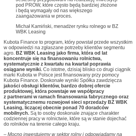
pod PROW, które często będą bardziej złożone
i będą wymagały od nas większego
zaangażowania w proces.
Michał Kamiński, menadżer rynku rolnego w BZ
WBK Leasing
Kubota Finance to program, który powstał przede wszystkim
w odpowiedzi na zgłaszane potrzeby klientów segmentu
agro.
BZ WBK Leasing jako firma, która od lat
koncentruje się na finansowaniu rolnictwa,
systematycznie z kwartału na kwartał poprawia
osiągane wyniki.
Co istotne, dzisiaj blisko co drugi ciągnik
marki Kubota w Polsce jest finansowany przy pomocy
Kubota Finance. Doskonałe wyniki Spółka zawdzięcza
jakości obsługi klientów, bardzo dobrej ofercie
produktowej, która powstaje we współpracy
z partnerami w ramach finansowania fabrycznego oraz
systematycznemu rozwojowi sieci sprzedaży BZ WBK
Leasing, liczącej obecnie ponad 70 doradców
mobilnych.
Są to osoby doskonale znające charakter
codziennej pracy w rolnictwie, które są w stanie dojechać
do rolników na terenie całego kraju.
– Mocno inwestujemy w sektor rolny i odpowiadamy na