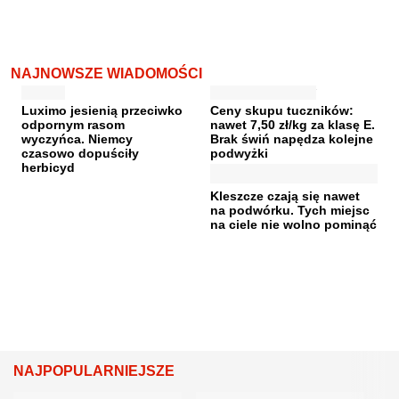
NAJNOWSZE WIADOMOŚCI
Luximo jesienią przeciwko
Ceny skupu tuczników:
odpornym rasom
nawet 7,50 zł/kg za klasę E.
wyczyńca. Niemcy
Brak świń napędza kolejne
czasowo dopuściły
podwyżki
herbicyd
Kleszcze czają się nawet
na podwórku. Tych miejsc
na ciele nie wolno pominąć
NAJPOPULARNIEJSZE