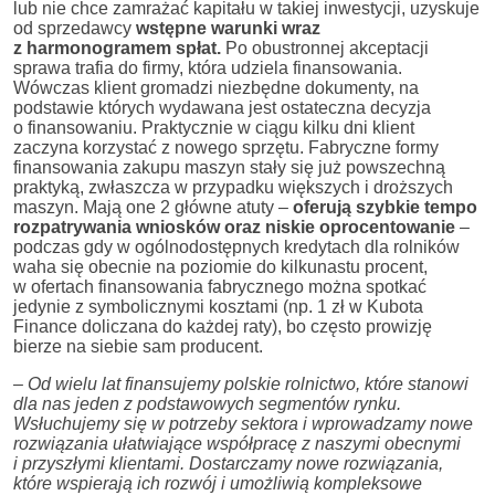
lub nie chce zamrażać kapitału w takiej inwestycji, uzyskuje
od sprzedawcy
wstępne warunki wraz
z harmonogramem spłat.
Po obustronnej akceptacji
sprawa trafia do firmy, która udziela finansowania.
Wówczas klient gromadzi niezbędne dokumenty, na
podstawie których wydawana jest ostateczna decyzja
o finansowaniu. Praktycznie w ciągu kilku dni klient
zaczyna korzystać z nowego sprzętu. Fabryczne formy
finansowania zakupu maszyn stały się już powszechną
praktyką, zwłaszcza w przypadku większych i droższych
maszyn. Mają one 2 główne atuty –
oferują szybkie tempo
rozpatrywania wniosków oraz niskie oprocentowanie
–
podczas gdy w ogólnodostępnych kredytach dla rolników
waha się obecnie na poziomie do kilkunastu procent,
w ofertach finansowania fabrycznego można spotkać
jedynie z symbolicznymi kosztami (np. 1 zł w Kubota
Finance doliczana do każdej raty), bo często prowizję
bierze na siebie sam producent.
– Od wielu lat finansujemy polskie rolnictwo, które stanowi
dla nas jeden z podstawowych segmentów rynku.
Wsłuchujemy się w potrzeby sektora i wprowadzamy nowe
rozwiązania ułatwiające współpracę z naszymi obecnymi
i przyszłymi klientami. Dostarczamy nowe rozwiązania,
które wspierają ich rozwój i umożliwią kompleksowe