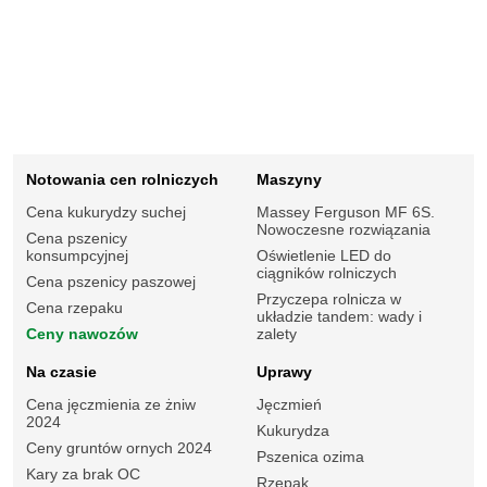
Notowania cen rolniczych
Maszyny
Cena kukurydzy suchej
Massey Ferguson MF 6S.
Nowoczesne rozwiązania
Cena pszenicy
konsumpcyjnej
Oświetlenie LED do
ciągników rolniczych
Cena pszenicy paszowej
Przyczepa rolnicza w
Cena rzepaku
układzie tandem: wady i
Ceny nawozów
zalety
Na czasie
Uprawy
Cena jęczmienia ze żniw
Jęczmień
2024
Kukurydza
Ceny gruntów ornych 2024
Pszenica ozima
Kary za brak OC
Rzepak