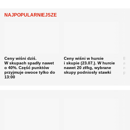
NAJPOPULARNIEJSZE
Ceny wiśni dziś.
Ceny wiśni w hurcie
Będ
W skupach spadły nawet
i skupie (23.07.). W hurcie
agr
o 40%. Część punktów
nawet 20 zł/kg, wybrane
rol
przyjmuje owoce tylko do
skupy podniosły stawki
pr
13:00