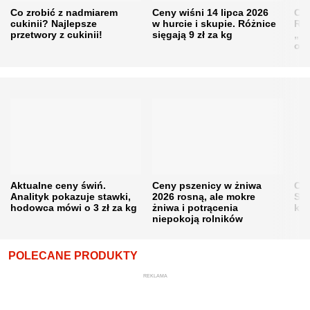
Co zrobić z nadmiarem
Ceny wiśni 14 lipca 2026
Cen
cukinii? Najlepsze
w hurcie i skupie. Różnice
Rol
przetwory z cukinii!
sięgają 9 zł za kg
„pe
obn
Aktualne ceny świń.
Ceny pszenicy w żniwa
Ce
Analityk pokazuje stawki,
2026 rosną, ale mokre
Sku
hodowca mówi o 3 zł za kg
żniwa i potrącenia
kon
niepokoją rolników
POLECANE PRODUKTY
REKLAMA