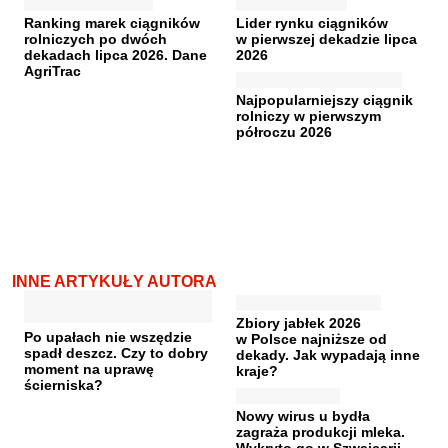
Ranking marek ciągników
Lider rynku ciągników
rolniczych po dwóch
w pierwszej dekadzie lipca
dekadach lipca 2026. Dane
2026
AgriTrac
Najpopularniejszy ciągnik
rolniczy w pierwszym
półroczu 2026
INNE ARTYKUŁY AUTORA
Zbiory jabłek 2026
Po upałach nie wszędzie
w Polsce najniższe od
spadł deszcz. Czy to dobry
dekady. Jak wypadają inne
moment na uprawę
kraje?
ścierniska?
Nowy wirus u bydła
zagraża produkcji mleka.
Wykryto go w Szwajcarii,