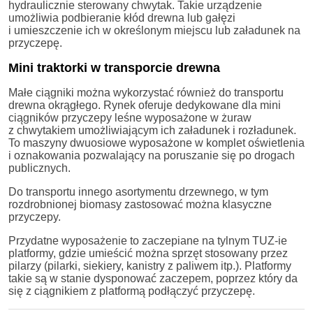
hydraulicznie sterowany chwytak. Takie urządzenie
umożliwia podbieranie kłód drewna lub gałęzi
i umieszczenie ich w określonym miejscu lub załadunek na
przyczepę.
Mini traktorki w transporcie drewna
Małe ciągniki można wykorzystać również do transportu
drewna okrągłego. Rynek oferuje dedykowane dla mini
ciągników przyczepy leśne wyposażone w żuraw
z chwytakiem umożliwiającym ich załadunek i rozładunek.
To maszyny dwuosiowe wyposażone w komplet oświetlenia
i oznakowania pozwalający na poruszanie się po drogach
publicznych.
Do transportu innego asortymentu drzewnego, w tym
rozdrobnionej biomasy zastosować można klasyczne
przyczepy.
Przydatne wyposażenie to zaczepiane na tylnym TUZ-ie
platformy, gdzie umieścić można sprzęt stosowany przez
pilarzy (pilarki, siekiery, kanistry z paliwem itp.). Platformy
takie są w stanie dysponować zaczepem, poprzez który da
się z ciągnikiem z platformą podłączyć przyczepę.