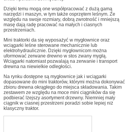
Dzięki temu mogą one współpracować z dużą gamą
narzędzi i maszyn, w tym także osprzętem leśnym. Ze
względu na swoje rozmiary, dobrą zwrotność i mniejszą
masę dają radę pracować na małych i ciasnych
przestrzeniach.
Mini traktorki da się wyposażyć w mygłownice oraz
wciągarki leśne sterowane mechanicznie lub
elektrohydraulicznie. Dzięki mygłownicom można
uformować zerwane drewno w stos zwany mygłą.
Wciągarki natomiast pozwalają na zerwanie i transport
drewna na niewielkie odległości.
Na rynku dostępne są mygłownice jak i wciągarki
dopasowane do mini traktorów, którymi można dokonywać
zbioru drewna okrągłego do miejsca składowania. Takim
zestawem ze względu na moce mini ciągników da się
podbierać lżejszy asortyment drzewny. Niemniej mały
ciągnik w ciasnej przestrzeni poradzi sobie lepiej niż
klasyczny traktor.