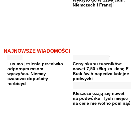
Niemczech i Francji
NAJNOWSZE WIADOMOŚCI
Luximo jesienią przeciwko
Ceny skupu tuczników:
odpornym rasom
nawet 7,50 zł/kg za klasę E.
wyczyńca. Niemcy
Brak świń napędza kolejne
czasowo dopuściły
podwyżki
herbicyd
Kleszcze czają się nawet
na podwórku. Tych miejsc
na ciele nie wolno pominąć