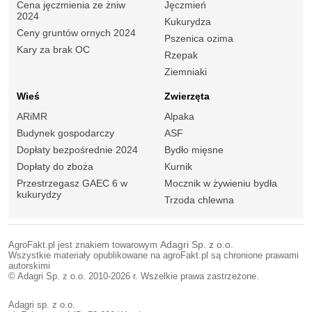
Cena jęczmienia ze żniw
Jęczmień
2024
Kukurydza
Ceny gruntów ornych 2024
Pszenica ozima
Kary za brak OC
Rzepak
Ziemniaki
Wieś
Zwierzęta
ARiMR
Alpaka
Budynek gospodarczy
ASF
Dopłaty bezpośrednie 2024
Bydło mięsne
Dopłaty do zboża
Kurnik
Przestrzegasz GAEC 6 w
Mocznik w żywieniu bydła
kukurydzy
Trzoda chlewna
AgroFakt.pl jest znakiem towarowym
Adagri Sp. z o.o.
Wszystkie materiały opublikowane na agroFakt.pl są chronione prawami
autorskimi
© Adagri Sp. z o.o. 2010-2026 r. Wszelkie prawa zastrzeżone.
Adagri sp. z o.o.