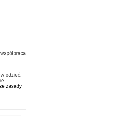
 współpraca
 wiedzieć,
re
sze zasady