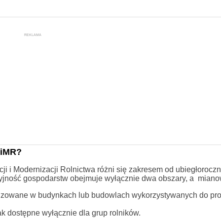
REKLAMA
RiMR?
i i Modernizacji Rolnictwa różni się zakresem od ubiegłorocz
yjność gospodarstw obejmuje wyłącznie dwa obszary, a mianow
alizowane w budynkach lub budowlach wykorzystywanych do pro
k dostępne wyłącznie dla grup rolników.