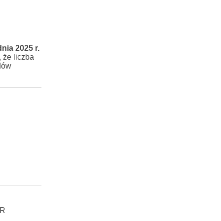
nia 2025 r.
 że liczba
dów
MR