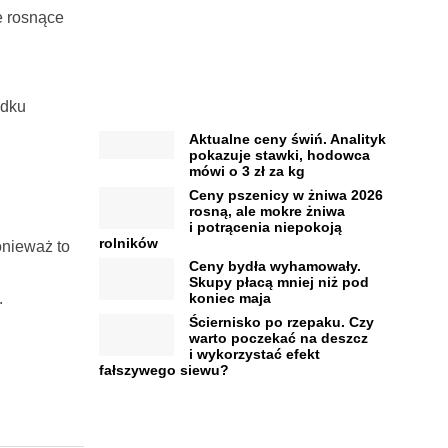
e rosnące
adku
Aktualne ceny świń. Analityk
pokazuje stawki, hodowca
mówi o 3 zł za kg
Ceny pszenicy w żniwa 2026
rosną, ale mokre żniwa
i potrącenia niepokoją
rolników
onieważ to
Ceny bydła wyhamowały.
Skupy płacą mniej niż pod
.
koniec maja
Ściernisko po rzepaku. Czy
warto poczekać na deszcz
i wykorzystać efekt
fałszywego siewu?