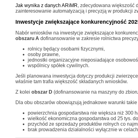
Jak wynika z danych ARiMR
, zdecydowana większość d
zainteresowanie automatyzacją i precyzją w produkcji z
Inwestycje zwiększające konkurencyjność 202
Nabór wniosków na inwestycje zwiększające konkurenc
obszaru A
dofinansowanie w zakresie rolnictwa precyz
rolnicy będący osobami fizycznymi,
osoby prawne,
jednostki organizacyjne nieposiadające osobowoś
wspólnicy spółek cywilnych.
Jeśli planowana inwestycja dotyczy produkcji zwierzęcej,
właśnie tam trafia większość składanych wniosków.
Z kolei
obszar D
(dofinansowanie na maszyny do zbioru)
Dla obu obszarów obowiązują jednakowe warunki takie 
powierzchnia gospodarstwa nie większa niż 300 h
wielkość ekonomiczna gospodarstwa od 25 tys. do 
przychód ze sprzedaży produktów rolnych co najmni
brak prowadzenia działalności wyłącznie w cela