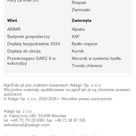
Rzepak
Ziemniaki
Wieś
Zwierzęta
ARiMR
Alpaka
Budynek gospodarczy
ASF
Dopłaty bezpośrednie 2024
Bydło mięsne
Dopłaty do zboża
Kurnik
Przestrzegasz GAEC 6 w
Mocznik w żywieniu bydła
kukurydzy
Trzoda chlewna
AgroFakt.pl jest znakiem towarowym
Adagri Sp. z o.o.
Wszystkie materiały opublikowane na agroFakt.pl są chronione prawami
autorskimi
© Adagri Sp. z o.o. 2010-2026 r. Wszelkie prawa zastrzeżone.
Adagri sp. z o.o.
ul. Fabryczna 14D, 53-609 Wrocław
tel.
+48 71 79 20 690
, fax. +48 71 34 97 335
sekretariat@adagri.com