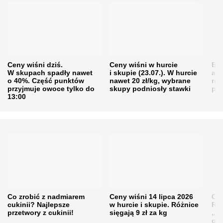
Ceny wiśni dziś.
Ceny wiśni w hurcie
Będ
W skupach spadły nawet
i skupie (23.07.). W hurcie
agr
o 40%. Część punktów
nawet 20 zł/kg, wybrane
rol
przyjmuje owoce tylko do
skupy podniosły stawki
pr
13:00
Co zrobić z nadmiarem
Ceny wiśni 14 lipca 2026
Cen
cukinii? Najlepsze
w hurcie i skupie. Różnice
Rol
przetwory z cukinii!
sięgają 9 zł za kg
„pe
obn