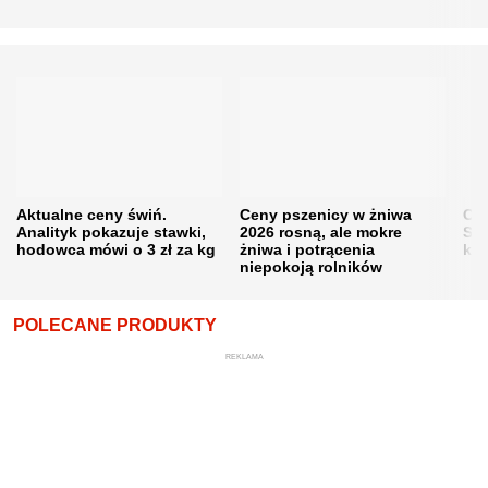
Aktualne ceny świń.
Ceny pszenicy w żniwa
Ce
Analityk pokazuje stawki,
2026 rosną, ale mokre
Sku
hodowca mówi o 3 zł za kg
żniwa i potrącenia
kon
niepokoją rolników
POLECANE PRODUKTY
REKLAMA