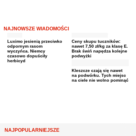
NAJNOWSZE WIADOMOŚCI
Luximo jesienią przeciwko
Ceny skupu tuczników:
odpornym rasom
nawet 7,50 zł/kg za klasę E.
wyczyńca. Niemcy
Brak świń napędza kolejne
czasowo dopuściły
podwyżki
herbicyd
Kleszcze czają się nawet
na podwórku. Tych miejsc
na ciele nie wolno pominąć
NAJPOPULARNIEJSZE