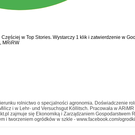
e
Częściej w Top Stories. Wystarczy 1 klik i zatwierdzenie w Goo
j,
MRiRW
erunku rolnictwo o specjalności agronomia. Doświadczenie rol
licz i w Lehr- und Versuchsgut Köllitsch. Pracowała w ARiMR
kt.pl zajmuje się Ekonomiką i Zarządzaniem Gospodarstwem 
iem i tworzeniem ogródków w szkle - www.facebook.com/ogrodk