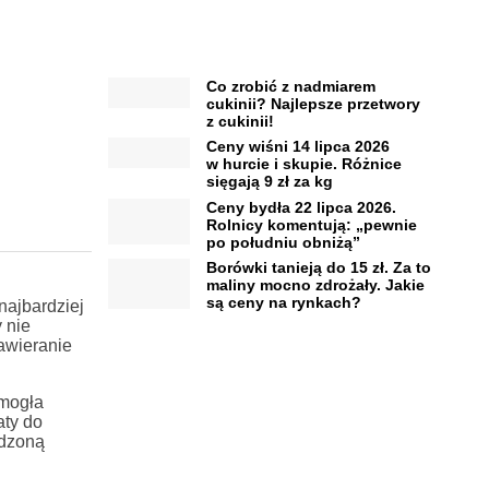
Co zrobić z nadmiarem
cukinii? Najlepsze przetwory
z cukinii!
Ceny wiśni 14 lipca 2026
w hurcie i skupie. Różnice
sięgają 9 zł za kg
Ceny bydła 22 lipca 2026.
Rolnicy komentują: „pewnie
po południu obniżą”
Borówki tanieją do 15 zł. Za to
maliny mocno zdrożały. Jakie
są ceny na rynkach?
najbardziej
 nie
zawieranie
 mogła
aty do
adzoną