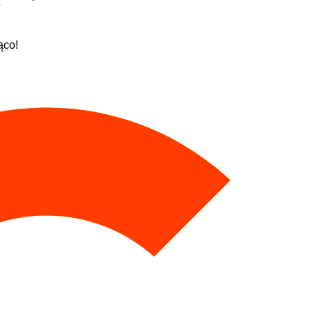
?
ąco!