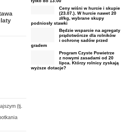
tylko do 13:00
Ceny wiśni w hurcie i skupie
stawa
(23.07.). W hurcie nawet 20
zł/kg, wybrane skupy
laty
podniosły stawki
Będzie wsparcie na agregaty
prądotwórcze dla rolników
i ochronę sadów przed
gradem
Program Czyste Powietrze
z nowymi zasadami od 20
lipca. Którzy rolnicy zyskają
wyższe dotacje?
jszym (tj.
potkania