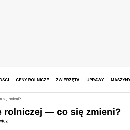
OŚCI
CENY ROLNICZE
ZWIERZĘTA
UPRAWY
MASZYN
o się zmieni?
 rolniczej — co się zmieni?
wicz