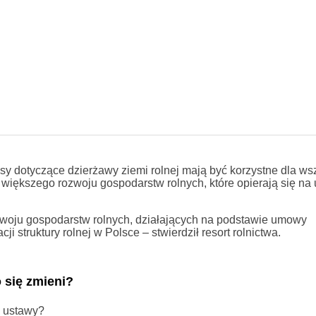
sy dotyczące dzierżawy ziemi rolnej mają być korzystne dla wsz
większego rozwoju gospodarstw rolnych, które opierają się n
zwoju gospodarstw rolnych, działających na podstawie umowy
i struktury rolnej w Polsce – stwierdził resort rolnictwa.
 się zmieni?
j ustawy?