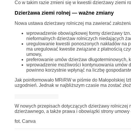
Co w takim razie zmieni się w kwestii dzierżawy ziemi ro
Dzierżawa ziemi rolnej — ważne zmiany
Nowa ustawa dzierżawy rolniczej ma zawierać założenia 
wprowadzenie obowiązkowej formy dzierżawy tzn. 
nieformalnych dzierżaw rolniczych niedających ża
uregulowanie kwestii ponoszonych nakładów na pr
ma uregulować kwestie związane z płatnością czy
umowy,
preferowanie umów dzierżaw długoterminowych, kt
wprowadzenie możliwości kontynuowania umów dzie
powinno korzystnie wpłynąć na liczbę gospodarstw
Jak poinformowało MRiRW w piśmie do Małopolskiej Izby 
uzgodnień. Jednak w najbliższym czasie ma zostać złoż
W nowych przepisach dotyczących dzierżawy rolniczej m
dzierżawnego, a także prawa i obowiązki strony umowy d
fot. Canva