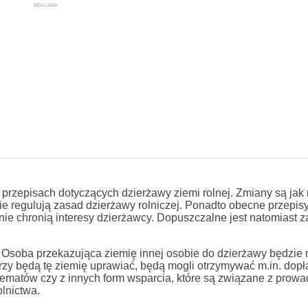
REKLAMA
episach dotyczących dzierżawy ziemi rolnej. Zmiany są jak 
e regulują zasad dzierżawy rolniczej. Ponadto obecne przepisy
nie chronią interesy dzierżawcy. Dopuszczalne jest natomiast 
. Osoba przekazująca ziemię innej osobie do dzierżawy będzie
rzy będą tę ziemię uprawiać, będą mogli otrzymywać m.in. dopł
hematów czy z innych form wsparcia, które są związane z prow
olnictwa.