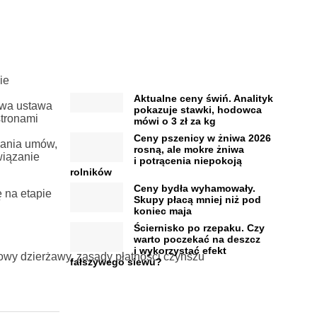
ie
Aktualne ceny świń. Analityk
owa ustawa
pokazuje stawki, hodowca
stronami
mówi o 3 zł za kg
Ceny pszenicy w żniwa 2026
wania umów,
rosną, ale mokre żniwa
wiązanie
i potrącenia niepokoją
rolników
Ceny bydła wyhamowały.
 na etapie
Skupy płacą mniej niż pod
koniec maja
Ściernisko po rzepaku. Czy
warto poczekać na deszcz
i wykorzystać efekt
owy dzierżawy, zasady płatności czynszu
fałszywego siewu?