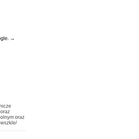
gle.
→
nicze
 oraz
Rolnym oraz
iwszkle/