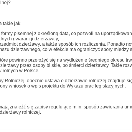
lnej?
takie jak:
formy pisemnej z określoną datą, co pozwoli na uporządkowan
dnych gwarancji dzierżawcy,
zedmiot dzierżawy, a także sposób ich rozliczenia. Ponadto n
nszu dzierżawnego, co w efekcie ma ograniczyć spory między 
óre powinno przełożyć się na wydłużenie średniego okresu tr
rżawy przez osoby bliskie, po śmierci dzierżawcy. Takie roz
 rolnych w Polsce.
Rolniczej, obecnie ustawa o dzierżawie rolniczej znajduje się
ony wniosek o wpis projektu do Wykazu prac legislacyjnych.
ają znaleźć się zapisy regulujące m.in. sposób zawierania um
zierżawy rolniczej.