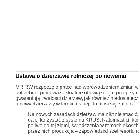
Ustawa o dzierżawie rolniczej po nowemu
MRiRW rozpoczęło prace nad wprowadzeniem zmian w prz
potrzebne, ponieważ aktualnie obowiązujące przepisy ni
gwarantują trwałości dzierżaw, jak również niedostatecz
umowy dzierżawy w formie ustnej. To musi się zmienić.
Na nowych zasadach dzierżaw ma nikt nie stracić
dalej korzystać z systemu KRUS. Natomiast ci, któ
paliwa do tej ziemi, świadczenia w ramach ekosc
przez nich produkcją – zapowiedział szef resortu r