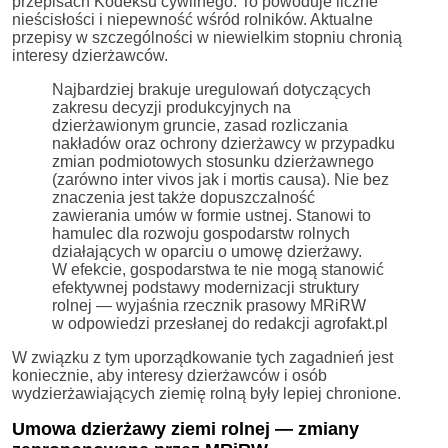
przepisach Kodeksu cywilnego. To powoduje liczne
nieścisłości i niepewność wśród rolników. Aktualne
przepisy w szczególności w niewielkim stopniu chronią
interesy dzierżawców.
Najbardziej brakuje uregulowań dotyczących
zakresu decyzji produkcyjnych na
dzierżawionym gruncie, zasad rozliczania
nakładów oraz ochrony dzierżawcy w przypadku
zmian podmiotowych stosunku dzierżawnego
(zarówno inter vivos jak i mortis causa). Nie bez
znaczenia jest także dopuszczalność
zawierania umów w formie ustnej. Stanowi to
hamulec dla rozwoju gospodarstw rolnych
działających w oparciu o umowę dzierżawy.
W efekcie, gospodarstwa te nie mogą stanowić
efektywnej podstawy modernizacji struktury
rolnej — wyjaśnia rzecznik prasowy MRiRW
w odpowiedzi przesłanej do redakcji agrofakt.pl
W związku z tym uporządkowanie tych zagadnień jest
koniecznie, aby interesy dzierżawców i osób
wydzierżawiających ziemię rolną były lepiej chronione.
Umowa dzierżawy ziemi rolnej — zmiany