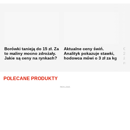
Borówki tanieją do 15 zł. Za
Aktualne ceny świń.
Cen
to maliny mocno zdrożały.
Analityk pokazuje stawki,
202
Jakie są ceny na rynkach?
hodowca mówi o 3 zł za kg
żni
nie
POLECANE PRODUKTY
REKLAMA