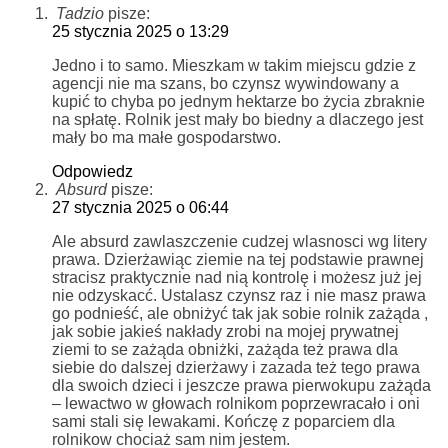
Tadzio
pisze:
25 stycznia 2025 o 13:29
Jedno i to samo. Mieszkam w takim miejscu gdzie z
agencji nie ma szans, bo czynsz wywindowany a
kupić to chyba po jednym hektarze bo życia zbraknie
na spłatę. Rolnik jest mały bo biedny a dlaczego jest
mały bo ma małe gospodarstwo.
Odpowiedz
Absurd
pisze:
27 stycznia 2025 o 06:44
Ale absurd zawlaszczenie cudzej wlasnosci wg litery
prawa. Dzierżawiąc ziemie na tej podstawie prawnej
stracisz praktycznie nad nią kontrolę i możesz już jej
nie odzyskacć. Ustalasz czynsz raz i nie masz prawa
go podnieść, ale obniżyć tak jak sobie rolnik zażąda ,
jak sobie jakieś nakłady zrobi na mojej prywatnej
ziemi to se zażąda obniżki, zażąda też prawa dla
siebie do dalszej dzierżawy i zazada też tego prawa
dla swoich dzieci i jeszcze prawa pierwokupu zażąda
– lewactwo w głowach rolnikom poprzewracało i oni
sami stali się lewakami. Kończę z poparciem dla
rolnikow chociaż sam nim jestem.