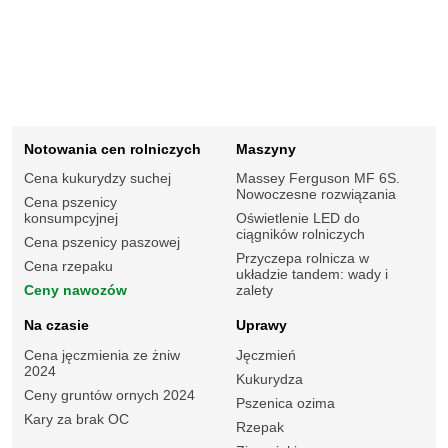
Notowania cen rolniczych
Maszyny
Cena kukurydzy suchej
Massey Ferguson MF 6S.
Nowoczesne rozwiązania
Cena pszenicy
konsumpcyjnej
Oświetlenie LED do
ciągników rolniczych
Cena pszenicy paszowej
Przyczepa rolnicza w
Cena rzepaku
układzie tandem: wady i
Ceny nawozów
zalety
Na czasie
Uprawy
Cena jęczmienia ze żniw
Jęczmień
2024
Kukurydza
Ceny gruntów ornych 2024
Pszenica ozima
Kary za brak OC
Rzepak