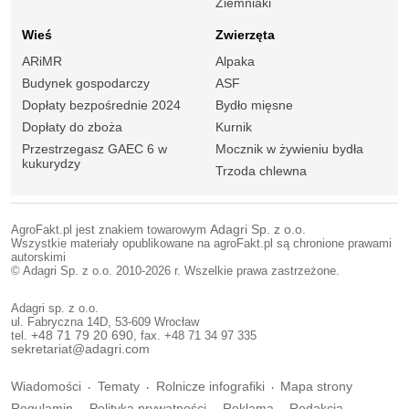
Ziemniaki
Wieś
Zwierzęta
ARiMR
Alpaka
Budynek gospodarczy
ASF
Dopłaty bezpośrednie 2024
Bydło mięsne
Dopłaty do zboża
Kurnik
Przestrzegasz GAEC 6 w
Mocznik w żywieniu bydła
kukurydzy
Trzoda chlewna
AgroFakt.pl jest znakiem towarowym
Adagri Sp. z o.o.
Wszystkie materiały opublikowane na agroFakt.pl są chronione prawami
autorskimi
© Adagri Sp. z o.o. 2010-2026 r. Wszelkie prawa zastrzeżone.
Adagri sp. z o.o.
ul. Fabryczna 14D, 53-609 Wrocław
tel.
+48 71 79 20 690
, fax. +48 71 34 97 335
sekretariat@adagri.com
Wiadomości
Tematy
Rolnicze infografiki
Mapa strony
Regulamin
Polityka prywatności
Reklama
Redakcja