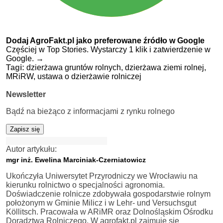
Dodaj AgroFakt.pl jako preferowane źródło w Google
Częściej w Top Stories. Wystarczy 1 klik i zatwierdzenie w
Google.
→
Tagi:
dzierżawa gruntów rolnych,
dzierżawa ziemi rolnej,
MRiRW,
ustawa o dzierżawie rolniczej
Newsletter
Bądź na bieżąco z informacjami z rynku rolnego
Zapisz się
Autor artykułu:
mgr inż. Ewelina Marciniak-Czerniatowicz
Ukończyła Uniwersytet Przyrodniczy we Wrocławiu na
kierunku rolnictwo o specjalności agronomia.
Doświadczenie rolnicze zdobywała gospodarstwie rolnym
położonym w Gminie Milicz i w Lehr- und Versuchsgut
Köllitsch. Pracowała w ARiMR oraz Dolnośląskim Ośrodku
Doradztwa Rolniczego. W agrofakt.pl zajmuje się