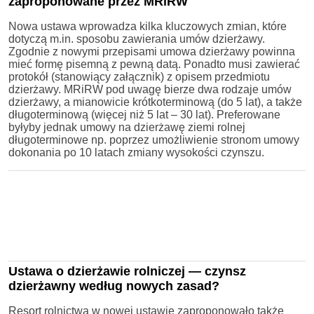
zaproponowane przez MRiRW
Nowa ustawa wprowadza kilka kluczowych zmian, które
dotyczą m.in. sposobu zawierania umów dzierżawy.
Zgodnie z nowymi przepisami umowa dzierżawy powinna
mieć formę pisemną z pewną datą. Ponadto musi zawierać
protokół (stanowiący załącznik) z opisem przedmiotu
dzierżawy. MRiRW pod uwagę bierze dwa rodzaje umów
dzierżawy, a mianowicie krótkoterminową (do 5 lat), a także
długoterminową (więcej niż 5 lat – 30 lat). Preferowane
byłyby jednak umowy na dzierżawę ziemi rolnej
długoterminowe np. poprzez umożliwienie stronom umowy
dokonania po 10 latach zmiany wysokości czynszu.
Ustawa o dzierżawie rolniczej — czynsz
dzierżawny według nowych zasad?
Resort rolnictwa w nowej ustawie zaproponowało także