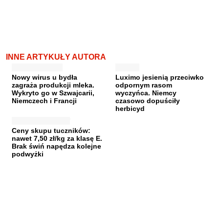
INNE ARTYKUŁY AUTORA
Nowy wirus u bydła
Luximo jesienią przeciwko
zagraża produkcji mleka.
odpornym rasom
Wykryto go w Szwajcarii,
wyczyńca. Niemcy
Niemczech i Francji
czasowo dopuściły
herbicyd
Ceny skupu tuczników:
nawet 7,50 zł/kg za klasę E.
Brak świń napędza kolejne
podwyżki