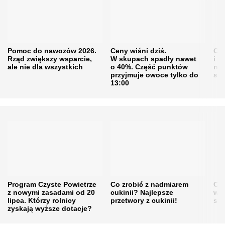
Pomoc do nawozów 2026.
Ceny wiśni dziś.
Cen
Rząd zwiększy wsparcie,
W skupach spadły nawet
i s
ale nie dla wszystkich
o 40%. Część punktów
naw
przyjmuje owoce tylko do
sku
13:00
Program Czyste Powietrze
Co zrobić z nadmiarem
Cen
z nowymi zasadami od 20
cukinii? Najlepsze
w h
lipca. Którzy rolnicy
przetwory z cukinii!
się
zyskają wyższe dotacje?