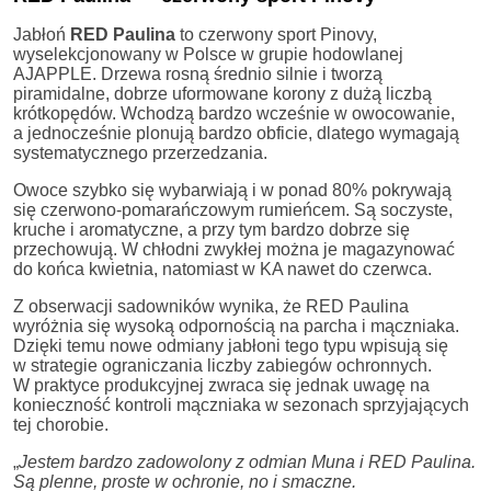
Jabłoń
RED Paulina
to czerwony sport Pinovy,
wyselekcjonowany w Polsce w grupie hodowlanej
AJAPPLE. Drzewa rosną średnio silnie i tworzą
piramidalne, dobrze uformowane korony z dużą liczbą
krótkopędów. Wchodzą bardzo wcześnie w owocowanie,
a jednocześnie plonują bardzo obficie, dlatego wymagają
systematycznego przerzedzania.
Owoce szybko się wybarwiają i w ponad 80% pokrywają
się czerwono-pomarańczowym rumieńcem. Są soczyste,
kruche i aromatyczne, a przy tym bardzo dobrze się
przechowują. W chłodni zwykłej można je magazynować
do końca kwietnia, natomiast w KA nawet do czerwca.
Z obserwacji sadowników wynika, że RED Paulina
wyróżnia się wysoką odpornością na parcha i mączniaka.
Dzięki temu nowe odmiany jabłoni tego typu wpisują się
w strategie ograniczania liczby zabiegów ochronnych.
W praktyce produkcyjnej zwraca się jednak uwagę na
konieczność kontroli mączniaka w sezonach sprzyjających
tej chorobie.
„
Jestem bardzo zadowolony z odmian Muna i RED Paulina.
Są plenne, proste w ochronie, no i smaczne.