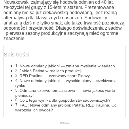
Nowakowski zajmujący się hodowlą odmian od 40 lat,
założyciel tej grupy z 15-letnim stażem. Prezentowane
odmiany nie są już ciekawostką hodowlaną, lecz realną
alternatywą dla klasycznych nasadzeń. Sadownicy
analizują dziś nie tylko smak, ale także trwałość pozbiorczą,
odporność i przydatność. Dlatego doświadczenia z sadów
i pierwsze sezony produkcyjne zaczynają mieć ogromne
znaczenie.
Spis treści
Nowe odmiany jabłoni — zmiana myślenia w sadach
Jabłoń Patitta w realiach produkcji
RED Paulina — czerwony sport Pinovy
Nowe odmiany jabłoni — wysokie plony i oczekiwania
rynku
Odmiana czerwonomiąższowa — nowa jakość warta
pieniędzy!
Co z tego wynika dla gospodarstw sadowniczych?
FAQ: Nowe odmiany jabłoni: Patitta, RED Paulina. Co
wyróżnia ich owoce?
REKLAMA