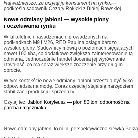
Najważniejsze, że przyjął je konsument na rynku
„—
podkreśla sadownik Cezary Rokicki z Białej Rawskiej.
Nowe odmiany jabłoni — wysokie plony
i oczekiwania rynku
W kilkuletnich nasadzeniach, prowadzonych na
podkładkach M9 i M26, RED Paulina osiąga bardzo
wysokie plony. Sadownicy mówią o poziomach sięgających
nawet 100 t/ha, co dodatkowo zwiększa zainteresowanie tą
odmianą. Jednocześnie handel docenia jej wyrównanie
i trwałość, co ma coraz większe znaczenie przy długim
obrocie.
W tym kontekście nowe odmiany jabłoni przestają być tylko
odpowiedzią na modę. Coraz częściej stają się narzędziem
stabilizacji produkcji i sprzedaży.
Czytaj też:
Jabłoń Koryfeusz — plon 80 ton, odporność na
parcha i mączniaka
Nowe odmiany jabłoni to m.in. perspektywiczna siewka Bol