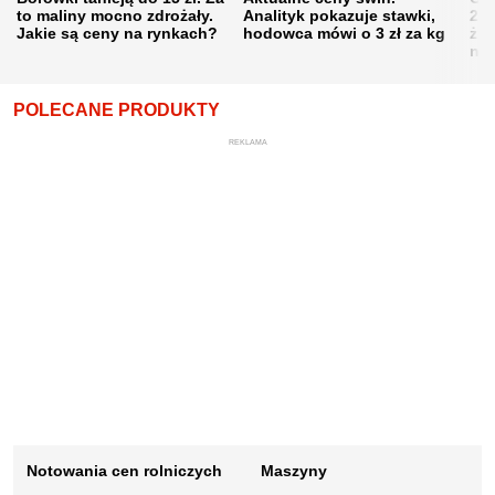
to maliny mocno zdrożały.
Analityk pokazuje stawki,
202
Jakie są ceny na rynkach?
hodowca mówi o 3 zł za kg
żni
nie
POLECANE PRODUKTY
REKLAMA
Notowania cen rolniczych
Maszyny