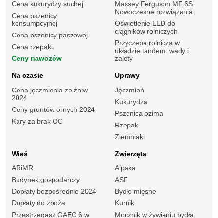
Cena kukurydzy suchej
Massey Ferguson MF 6S.
Nowoczesne rozwiązania
Cena pszenicy
konsumpcyjnej
Oświetlenie LED do
ciągników rolniczych
Cena pszenicy paszowej
Przyczepa rolnicza w
Cena rzepaku
układzie tandem: wady i
Ceny nawozów
zalety
Na czasie
Uprawy
Cena jęczmienia ze żniw
Jęczmień
2024
Kukurydza
Ceny gruntów ornych 2024
Pszenica ozima
Kary za brak OC
Rzepak
Ziemniaki
Wieś
Zwierzęta
ARiMR
Alpaka
Budynek gospodarczy
ASF
Dopłaty bezpośrednie 2024
Bydło mięsne
Dopłaty do zboża
Kurnik
Przestrzegasz GAEC 6 w
Mocznik w żywieniu bydła