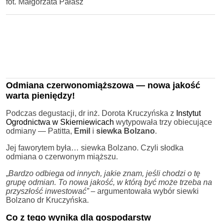
fot. Małgorzata Pałasz
Odmiana czerwonomiąższowa — nowa jakość
warta pieniędzy!
Podczas degustacji, dr inż. Dorota Kruczyńska z
Instytut
Ogrodnictwa w Skierniewicach
wytypowała trzy obiecujące
odmiany — Patitta,
Emil
i
siewka Bolzano
.
Jej faworytem była… siewka Bolzano. Czyli słodka
odmiana o czerwonym miąższu.
„
Bardzo odbiega od innych, jakie znam, jeśli chodzi o tę
grupę odmian. To nowa jakość, w którą być może trzeba na
przyszłość inwestować”
– argumentowała wybór siewki
Bolzano dr Kruczyńska.
Co z tego wynika dla gospodarstw