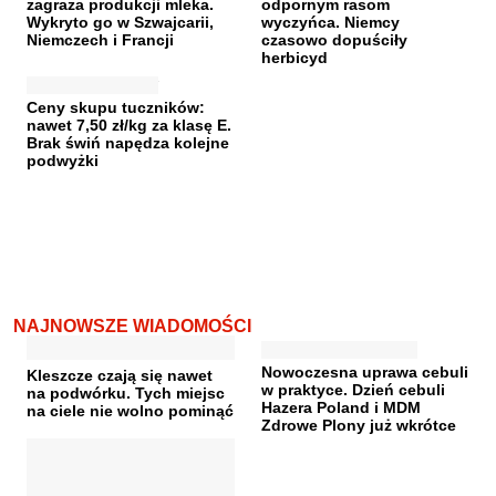
zagraża produkcji mleka.
odpornym rasom
Wykryto go w Szwajcarii,
wyczyńca. Niemcy
Niemczech i Francji
czasowo dopuściły
herbicyd
Ceny skupu tuczników:
nawet 7,50 zł/kg za klasę E.
Brak świń napędza kolejne
podwyżki
NAJNOWSZE WIADOMOŚCI
Nowoczesna uprawa cebuli
Kleszcze czają się nawet
w praktyce. Dzień cebuli
na podwórku. Tych miejsc
Hazera Poland i MDM
na ciele nie wolno pominąć
Zdrowe Plony już wkrótce