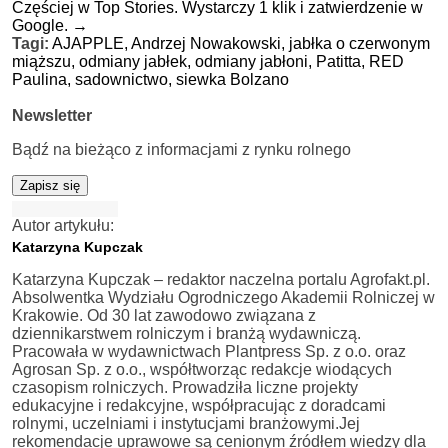
Częściej w Top Stories. Wystarczy 1 klik i zatwierdzenie w
Google.
→
Tagi:
AJAPPLE,
Andrzej Nowakowski,
jabłka o czerwonym
miąższu,
odmiany jabłek,
odmiany jabłoni,
Patitta,
RED
Paulina,
sadownictwo,
siewka Bolzano
Newsletter
Bądź na bieżąco z informacjami z rynku rolnego
Zapisz się
Autor artykułu:
Katarzyna Kupczak
Katarzyna Kupczak – redaktor naczelna portalu Agrofakt.pl.
Absolwentka Wydziału Ogrodniczego Akademii Rolniczej w
Krakowie. Od 30 lat zawodowo związana z
dziennikarstwem rolniczym i branżą wydawniczą.
Pracowała w wydawnictwach Plantpress Sp. z o.o. oraz
Agrosan Sp. z o.o., współtworząc redakcje wiodących
czasopism rolniczych. Prowadziła liczne projekty
edukacyjne i redakcyjne, współpracując z doradcami
rolnymi, uczelniami i instytucjami branżowymi.Jej
rekomendacje uprawowe są cenionym źródłem wiedzy dla