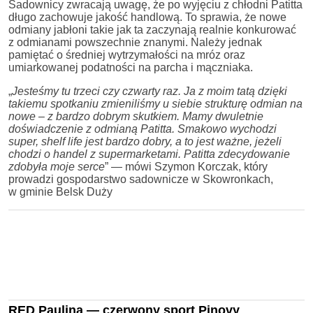
Sadownicy zwracają uwagę, że po wyjęciu z chłodni Patitta
długo zachowuje jakość handlową. To sprawia, że nowe
odmiany jabłoni takie jak ta zaczynają realnie konkurować
z odmianami powszechnie znanymi. Należy jednak
pamiętać o średniej wytrzymałości na mróz oraz
umiarkowanej podatności na parcha i mączniaka.
„
Jesteśmy tu trzeci czy czwarty raz. Ja z moim tatą dzięki
takiemu spotkaniu zmieniliśmy u siebie strukturę odmian na
nowe – z bardzo dobrym skutkiem. Mamy dwuletnie
doświadczenie z odmianą Patitta. Smakowo wychodzi
super, shelf life jest bardzo dobry, a to jest ważne, jeżeli
chodzi o handel z supermarketami. Patitta zdecydowanie
zdobyła moje serce
” — mówi Szymon Korczak, który
prowadzi gospodarstwo sadownicze w Skowronkach,
w gminie Belsk Duży
RED Paulina — czerwony sport Pinovy