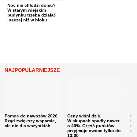
Noc nie chłodzi domu?
W starym wiejskim
budynku trzeba działać
inaczej niż w bloku
NAJPOPULARNIEJSZE
Pomoc do nawozów 2026.
Ceny wiśni dziś.
Cen
Rząd zwiększy wsparcie,
W skupach spadły nawet
i s
ale nie dla wszystkich
o 40%. Część punktów
naw
przyjmuje owoce tylko do
sku
13:00