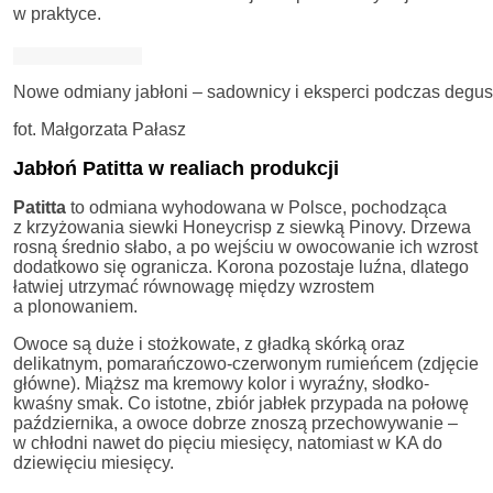
w praktyce.
Nowe odmiany jabłoni – sadownicy i eksperci podczas degust
fot. Małgorzata Pałasz
Jabłoń Patitta w realiach produkcji
Patitta
to odmiana wyhodowana w Polsce, pochodząca
z krzyżowania siewki Honeycrisp z siewką Pinovy. Drzewa
rosną średnio słabo, a po wejściu w owocowanie ich wzrost
dodatkowo się ogranicza. Korona pozostaje luźna, dlatego
łatwiej utrzymać równowagę między wzrostem
a plonowaniem.
Owoce są duże i stożkowate, z gładką skórką oraz
delikatnym, pomarańczowo-czerwonym rumieńcem (zdjęcie
główne). Miąższ ma kremowy kolor i wyraźny, słodko-
kwaśny smak. Co istotne, zbiór jabłek przypada na połowę
października, a owoce dobrze znoszą przechowywanie –
w chłodni nawet do pięciu miesięcy, natomiast w KA do
dziewięciu miesięcy.