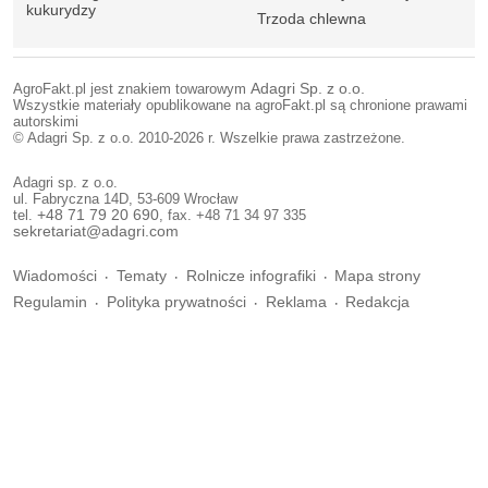
kukurydzy
Trzoda chlewna
AgroFakt.pl jest znakiem towarowym
Adagri Sp. z o.o.
Wszystkie materiały opublikowane na agroFakt.pl są chronione prawami
autorskimi
© Adagri Sp. z o.o. 2010-2026 r. Wszelkie prawa zastrzeżone.
Adagri sp. z o.o.
ul. Fabryczna 14D, 53-609 Wrocław
tel.
+48 71 79 20 690
, fax. +48 71 34 97 335
sekretariat@adagri.com
Wiadomości
Tematy
Rolnicze infografiki
Mapa strony
Regulamin
Polityka prywatności
Reklama
Redakcja