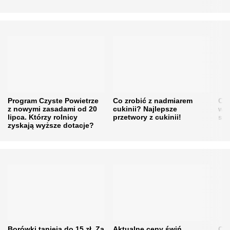
Program Czyste Powietrze
Co zrobić z nadmiarem
Cen
z nowymi zasadami od 20
cukinii? Najlepsze
w h
lipca. Którzy rolnicy
przetwory z cukinii!
się
zyskają wyższe dotacje?
Borówki tanieją do 15 zł. Za
Aktualne ceny świń.
Cen