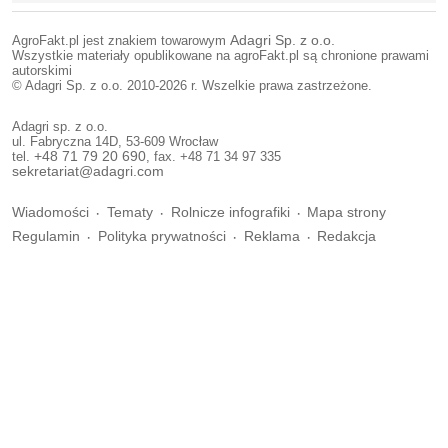
AgroFakt.pl jest znakiem towarowym
Adagri Sp. z o.o.
Wszystkie materiały opublikowane na agroFakt.pl są chronione prawami
autorskimi
© Adagri Sp. z o.o. 2010-2026 r. Wszelkie prawa zastrzeżone.
Adagri sp. z o.o.
ul. Fabryczna 14D, 53-609 Wrocław
tel.
+48 71 79 20 690
, fax. +48 71 34 97 335
sekretariat@adagri.com
Wiadomości
Tematy
Rolnicze infografiki
Mapa strony
Regulamin
Polityka prywatności
Reklama
Redakcja