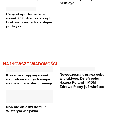
herbicyd
Ceny skupu tuczników:
nawet 7,50 zł/kg za klasę E.
Brak świń napędza kolejne
podwyżki
NAJNOWSZE WIADOMOŚCI
Nowoczesna uprawa cebuli
Kleszcze czają się nawet
w praktyce. Dzień cebuli
na podwórku. Tych miejsc
Hazera Poland i MDM
na ciele nie wolno pominąć
Zdrowe Plony już wkrótce
Noc nie chłodzi domu?
W starym wiejskim