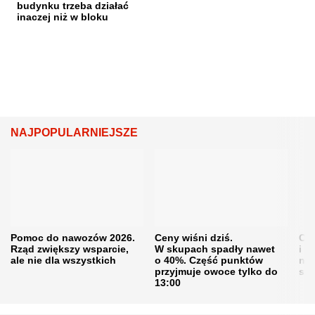
budynku trzeba działać
inaczej niż w bloku
NAJPOPULARNIEJSZE
Pomoc do nawozów 2026.
Ceny wiśni dziś.
Cen
Rząd zwiększy wsparcie,
W skupach spadły nawet
i s
ale nie dla wszystkich
o 40%. Część punktów
naw
przyjmuje owoce tylko do
sku
13:00