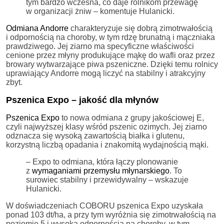
tym bardzo wczesna, co daje rolnikom przewagę
w organizacji żniw – komentuje Hulanicki.
Odmiana Andorre
charakteryzuje się dobrą zimotrwałością
i odpornością na choroby, w tym rdzę brunatną i mączniaka
prawdziwego. Jej ziarno ma specyficzne właściwości
cenione przez młyny produkujące mąkę do wafli oraz przez
browary wytwarzające piwa pszeniczne. Dzięki temu rolnicy
uprawiający Andorre mogą liczyć na stabilny i atrakcyjny
zbyt.
Pszenica Expo – jakość dla młynów
Pszenica Expo
to nowa odmiana z grupy jakościowej E,
czyli najwyższej klasy wśród pszenic ozimych. Jej ziarno
odznacza się wysoką zawartością białka i glutenu,
korzystną liczbą opadania i znakomitą wydajnością mąki.
– Expo to odmiana, która łączy plonowanie
z
wymaganiami przemysłu młynarskiego
. To
surowiec stabilny i przewidywalny – wskazuje
Hulanicki.
W doświadczeniach COBORU pszenica Expo uzyskała
ponad 103 dt/ha, a przy tym wyróżnia się zimotrwałością na
poziomie 5 i wysoką odpornością na choroby, w tym