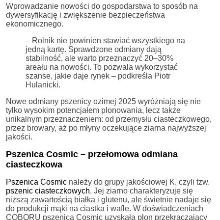
Wprowadzanie nowości do gospodarstwa to sposób na
dywersyfikację i zwiększenie bezpieczeństwa
ekonomicznego.
– Rolnik nie powinien stawiać wszystkiego na
jedną kartę. Sprawdzone odmiany dają
stabilność, ale warto przeznaczyć 20–30%
areału na nowości. To pozwala wykorzystać
szanse, jakie daje rynek – podkreśla Piotr
Hulanicki.
Nowe odmiany pszenicy ozimej 2025 wyróżniają się nie
tylko wysokim potencjałem plonowania, lecz także
unikalnym przeznaczeniem: od przemysłu ciasteczkowego,
przez browary, aż po młyny oczekujące ziarna najwyższej
jakości.
Pszenica Cosmic – przełomowa odmiana
ciasteczkowa
Pszenica Cosmic
należy do grupy jakościowej K, czyli tzw.
pszenic ciasteczkowych
. Jej ziarno charakteryzuje się
niższą zawartością białka i glutenu, ale świetnie nadaje się
do produkcji mąki na ciastka i wafle. W doświadczeniach
COBORU pszenica Cosmic uzyskała plon przekraczający