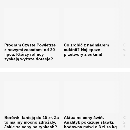
Program Czyste Powietrze
Co zrobić z nadmiarem
Cen
z nowymi zasadami od 20
cukinii? Najlepsze
w h
lipca. Którzy rolnicy
przetwory z cukinii!
się
zyskają wyższe dotacje?
Borówki tanieją do 15 zł. Za
Aktualne ceny świń.
Cen
to maliny mocno zdrożały.
Analityk pokazuje stawki,
202
Jakie są ceny na rynkach?
hodowca mówi o 3 zł za kg
żni