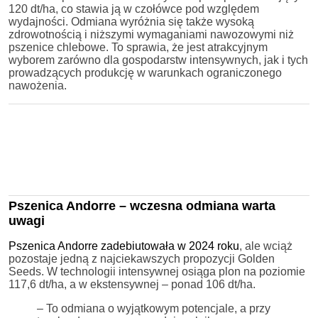
120 dt/ha, co stawia ją w czołówce pod względem
wydajności. Odmiana wyróżnia się także wysoką
zdrowotnością i niższymi wymaganiami nawozowymi niż
pszenice chlebowe. To sprawia, że jest atrakcyjnym
wyborem zarówno dla gospodarstw intensywnych, jak i tych
prowadzących produkcję w warunkach ograniczonego
nawożenia.
Pszenica Andorre – wczesna odmiana warta
uwagi
Pszenica Andorre zadebiutowała w 2024 roku
, ale wciąż
pozostaje jedną z najciekawszych propozycji Golden
Seeds. W technologii intensywnej osiąga plon na poziomie
117,6 dt/ha, a w ekstensywnej – ponad 106 dt/ha.
– To odmiana o wyjątkowym potencjale, a przy