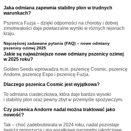
Jaka odmiana zapewnia stabilny plon w trudnych
warunkach?
Pszenica Fuzja – dzięki odporności na choroby i dobrej
zimotrwałości daje powtarzalne wyniki w różnych rejonach
kraju.
Najczęściej zadawane pytania (FAQ) – nowe odmiany
pszenicy ozimej 2025
Jakie są najważniejsze nowe odmiany pszenicy ozimej
w 2025 roku?
Golden Seeds wprowadza m.in. pszenicę Cosmic, pszenicę
Andorre, pszenicę Expo i pszenicę Fuzja.
Dlaczego pszenica Cosmic jest wyjątkowa?
To odmiana ciasteczkowa, która daje bardzo wysoki
i stabilny plon oraz pewny zbyt w przemyśle spożywczym.
Czy pszenica Andorre nadal można traktować jako
nowość?
Tak – choć zadebiutowała w 2024 roku, nadal pozostaje
świeżą propozycją i ma wyjątkowe parametry jakościowe.