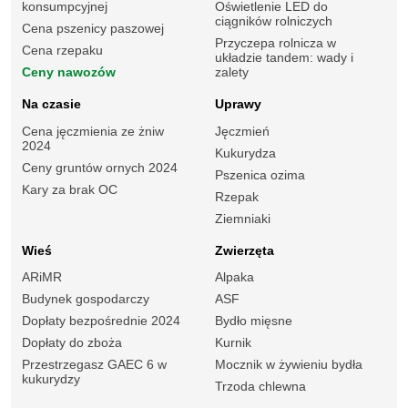
konsumpcyjnej
Oświetlenie LED do
ciągników rolniczych
Cena pszenicy paszowej
Przyczepa rolnicza w
Cena rzepaku
układzie tandem: wady i
Ceny nawozów
zalety
Na czasie
Uprawy
Cena jęczmienia ze żniw
Jęczmień
2024
Kukurydza
Ceny gruntów ornych 2024
Pszenica ozima
Kary za brak OC
Rzepak
Ziemniaki
Wieś
Zwierzęta
ARiMR
Alpaka
Budynek gospodarczy
ASF
Dopłaty bezpośrednie 2024
Bydło mięsne
Dopłaty do zboża
Kurnik
Przestrzegasz GAEC 6 w
Mocznik w żywieniu bydła
kukurydzy
Trzoda chlewna