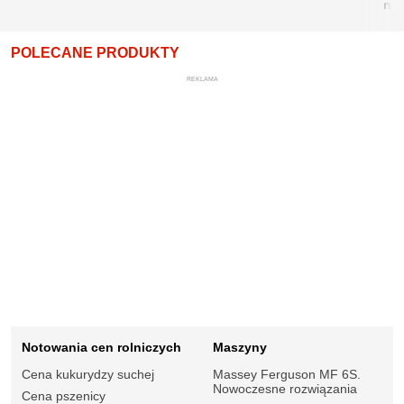
nie
POLECANE PRODUKTY
REKLAMA
Notowania cen rolniczych
Maszyny
Cena kukurydzy suchej
Massey Ferguson MF 6S.
Nowoczesne rozwiązania
Cena pszenicy