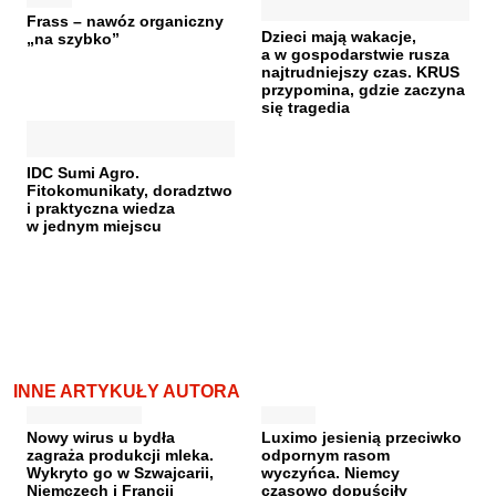
Frass – nawóz organiczny
Dzieci mają wakacje,
„na szybko”
a w gospodarstwie rusza
najtrudniejszy czas. KRUS
przypomina, gdzie zaczyna
się tragedia
IDC Sumi Agro.
Fitokomunikaty, doradztwo
i praktyczna wiedza
w jednym miejscu
INNE ARTYKUŁY AUTORA
Nowy wirus u bydła
Luximo jesienią przeciwko
zagraża produkcji mleka.
odpornym rasom
Wykryto go w Szwajcarii,
wyczyńca. Niemcy
Niemczech i Francji
czasowo dopuściły