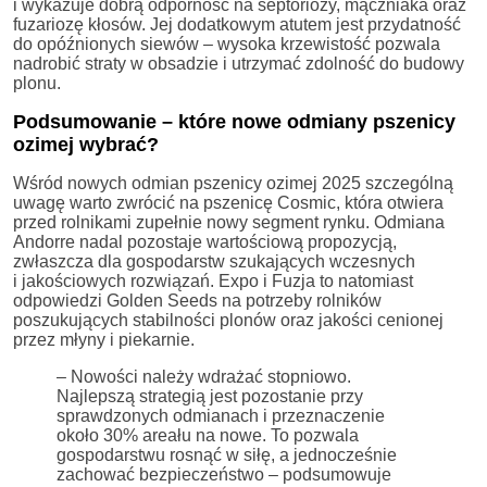
i wykazuje dobrą odporność na septoriozy, mączniaka oraz
fuzariozę kłosów. Jej dodatkowym atutem jest przydatność
do opóźnionych siewów – wysoka krzewistość pozwala
nadrobić straty w obsadzie i utrzymać zdolność do budowy
plonu.
Podsumowanie – które nowe odmiany pszenicy
ozimej wybrać?
Wśród nowych odmian pszenicy ozimej 2025 szczególną
uwagę warto zwrócić na pszenicę Cosmic, która otwiera
przed rolnikami zupełnie nowy segment rynku. Odmiana
Andorre nadal pozostaje wartościową propozycją,
zwłaszcza dla gospodarstw szukających wczesnych
i jakościowych rozwiązań. Expo i Fuzja to natomiast
odpowiedzi Golden Seeds na potrzeby rolników
poszukujących stabilności plonów oraz jakości cenionej
przez młyny i piekarnie.
– Nowości należy wdrażać stopniowo.
Najlepszą strategią jest pozostanie przy
sprawdzonych odmianach i przeznaczenie
około 30% areału na nowe. To pozwala
gospodarstwu rosnąć w siłę, a jednocześnie
zachować bezpieczeństwo – podsumowuje