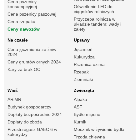
Cena pszenicy
konsumpcyjnej
Oświetlenie LED do
ciągników rolniczych
Cena pszenicy paszowej
Przyczepa rolnicza w
Cena rzepaku
układzie tandem: wady i
Ceny nawozów
zalety
Na czasie
Uprawy
Cena jęczmienia ze żniw
Jęczmień
2024
Kukurydza
Ceny gruntów ornych 2024
Pszenica ozima
Kary za brak OC
Rzepak
Ziemniaki
Wieś
Zwierzęta
ARiMR
Alpaka
Budynek gospodarczy
ASF
Dopłaty bezpośrednie 2024
Bydło mięsne
Dopłaty do zboża
Kurnik
Przestrzegasz GAEC 6 w
Mocznik w żywieniu bydła
kukurydzy
Trzoda chlewna