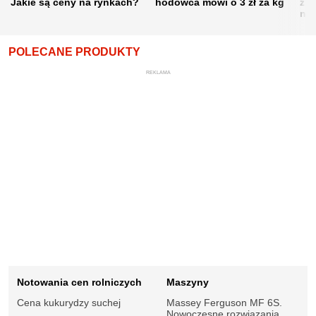
Jakie są ceny na rynkach?
hodowca mówi o 3 zł za kg
żni
nie
POLECANE PRODUKTY
REKLAMA
Notowania cen rolniczych
Maszyny
Cena kukurydzy suchej
Massey Ferguson MF 6S.
Nowoczesne rozwiązania