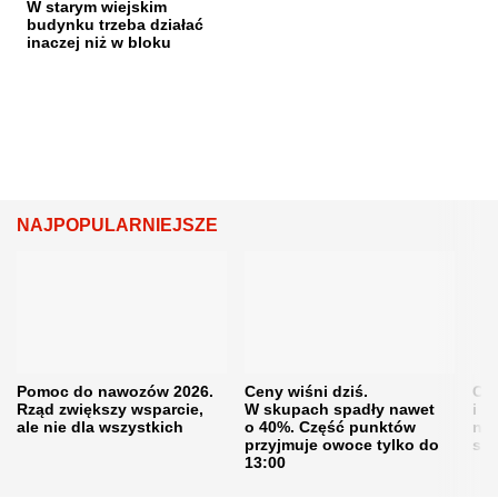
W starym wiejskim
budynku trzeba działać
inaczej niż w bloku
NAJPOPULARNIEJSZE
Pomoc do nawozów 2026.
Ceny wiśni dziś.
Cen
Rząd zwiększy wsparcie,
W skupach spadły nawet
i s
ale nie dla wszystkich
o 40%. Część punktów
naw
przyjmuje owoce tylko do
sku
13:00