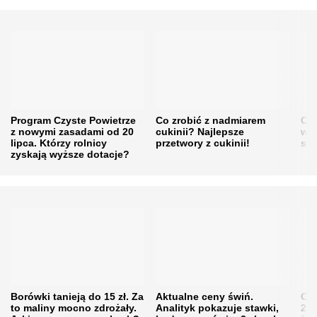
Program Czyste Powietrze
Co zrobić z nadmiarem
Cen
z nowymi zasadami od 20
cukinii? Najlepsze
w h
lipca. Którzy rolnicy
przetwory z cukinii!
się
zyskają wyższe dotacje?
Borówki tanieją do 15 zł. Za
Aktualne ceny świń.
Cen
to maliny mocno zdrożały.
Analityk pokazuje stawki,
202