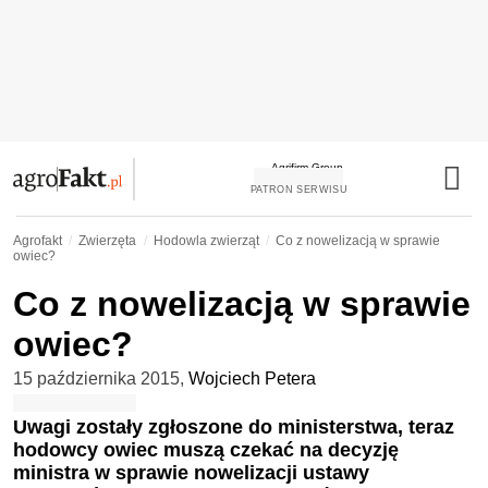
PATRON SERWISU
Agrofakt
Zwierzęta
Hodowla zwierząt
Co z nowelizacją w sprawie
owiec?
Co z nowelizacją w sprawie
owiec?
15 października 2015
,
Wojciech Petera
Uwagi zostały zgłoszone do ministerstwa, teraz
hodowcy owiec muszą czekać na decyzję
ministra w sprawie nowelizacji ustawy