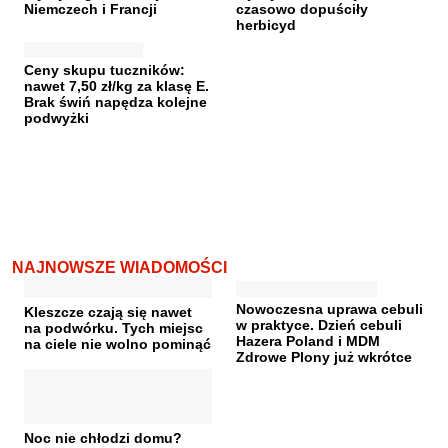
Niemczech i Francji
czasowo dopuściły
herbicyd
Ceny skupu tuczników:
nawet 7,50 zł/kg za klasę E.
Brak świń napędza kolejne
podwyżki
NAJNOWSZE WIADOMOŚCI
Nowoczesna uprawa cebuli
Kleszcze czają się nawet
w praktyce. Dzień cebuli
na podwórku. Tych miejsc
Hazera Poland i MDM
na ciele nie wolno pominąć
Zdrowe Plony już wkrótce
Noc nie chłodzi domu?