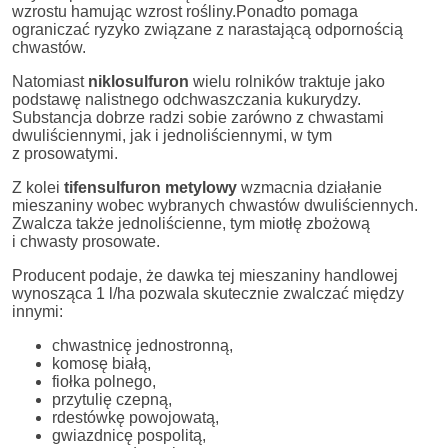
wzrostu hamując wzrost rośliny.Ponadto pomaga
ograniczać ryzyko związane z narastającą odpornością
chwastów.
Natomiast
niklosulfuron
wielu rolników traktuje jako
podstawę nalistnego odchwaszczania kukurydzy.
Substancja dobrze radzi sobie zarówno z chwastami
dwuliściennymi, jak i jednoliściennymi, w tym
z prosowatymi.
Z kolei
tifensulfuron metylowy
wzmacnia działanie
mieszaniny wobec wybranych chwastów dwuliściennych.
Zwalcza także jednoliścienne, tym miotłę zbożową
i chwasty prosowate.
Producent podaje, że dawka tej mieszaniny handlowej
wynosząca 1 l/ha pozwala skutecznie zwalczać między
innymi:
chwastnicę jednostronną,
komosę białą,
fiołka polnego,
przytulię czepną,
rdestówkę powojowatą,
gwiazdnicę pospolitą,