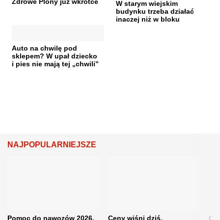
Zdrowe Plony już wkrótce
W starym wiejskim
budynku trzeba działać
inaczej niż w bloku
Auto na chwilę pod
sklepem? W upał dziecko
i pies nie mają tej „chwili”
NAJPOPULARNIEJSZE
Pomoc do nawozów 2026.
Ceny wiśni dziś.
Cen