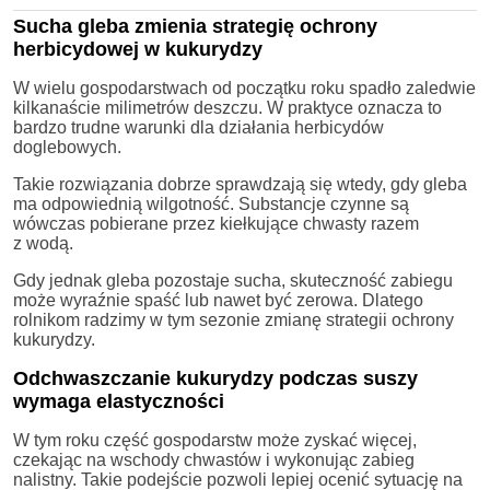
Sucha gleba zmienia strategię ochrony
herbicydowej w kukurydzy
W wielu gospodarstwach od początku roku spadło zaledwie
kilkanaście milimetrów deszczu. W praktyce oznacza to
bardzo trudne warunki dla działania herbicydów
doglebowych.
Takie rozwiązania dobrze sprawdzają się wtedy, gdy gleba
ma odpowiednią wilgotność. Substancje czynne są
wówczas pobierane przez kiełkujące chwasty razem
z wodą.
Gdy jednak gleba pozostaje sucha, skuteczność zabiegu
może wyraźnie spaść lub nawet być zerowa. Dlatego
rolnikom radzimy w tym sezonie zmianę strategii ochrony
kukurydzy.
Odchwaszczanie kukurydzy podczas suszy
wymaga elastyczności
W tym roku część gospodarstw może zyskać więcej,
czekając na wschody chwastów i wykonując zabieg
nalistny. Takie podejście pozwoli lepiej ocenić sytuację na