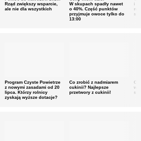
Rząd zwiększy wsparcie,
W skupach spadły nawet
i s
ale nie dla wszystkich
o 40%. Część punktów
naw
przyjmuje owoce tylko do
sku
13:00
Program Czyste Powietrze
Co zrobić z nadmiarem
Cen
z nowymi zasadami od 20
cukinii? Najlepsze
w h
lipca. Którzy rolnicy
przetwory z cukinii!
się
zyskają wyższe dotacje?