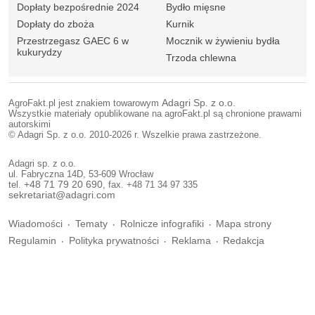
Dopłaty bezpośrednie 2024
Bydło mięsne
Dopłaty do zboża
Kurnik
Przestrzegasz GAEC 6 w
Mocznik w żywieniu bydła
kukurydzy
Trzoda chlewna
AgroFakt.pl jest znakiem towarowym
Adagri Sp. z o.o.
Wszystkie materiały opublikowane na agroFakt.pl są chronione prawami
autorskimi
© Adagri Sp. z o.o. 2010-2026 r. Wszelkie prawa zastrzeżone.
Adagri sp. z o.o.
ul. Fabryczna 14D, 53-609 Wrocław
tel.
+48 71 79 20 690
, fax. +48 71 34 97 335
sekretariat@adagri.com
Wiadomości
Tematy
Rolnicze infografiki
Mapa strony
Regulamin
Polityka prywatności
Reklama
Redakcja