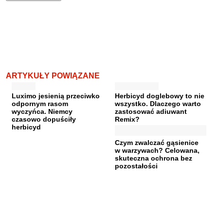
ARTYKUŁY POWIĄZANE
Luximo jesienią przeciwko
Herbicyd doglebowy to nie
odpornym rasom
wszystko. Dlaczego warto
wyczyńca. Niemcy
zastosować adiuwant
czasowo dopuściły
Remix?
herbicyd
Czym zwalczać gąsienice
w warzywach? Celowana,
skuteczna ochrona bez
pozostałości