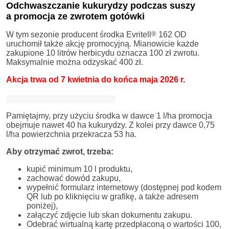
Odchwaszczanie kukurydzy podczas suszy
a promocja ze zwrotem gotówki
W tym sezonie producent środka Evritell
®
162 OD
uruchomił także akcję promocyjną. Mianowicie każde
zakupione 10 litrów herbicydu oznacza 100 zł zwrotu.
Maksymalnie można odzyskać 400 zł.
Akcja trwa od 7 kwietnia do końca maja 2026 r.
Pamiętajmy, przy użyciu środka w dawce 1 l/ha promocja
obejmuje nawet 40 ha kukurydzy. Z kolei przy dawce 0,75
l/ha powierzchnia przekracza 53 ha.
Aby otrzymać zwrot, trzeba:
kupić minimum 10 l produktu,
zachować dowód zakupu,
wypełnić formularz internetowy (dostępnej pod kodem
QR lub po kliknięciu w grafikę, a także adresem
poniżej),
załączyć zdjęcie lub skan dokumentu zakupu.
Odebrać wirtualną kartę przedpłaconą o wartości 100,