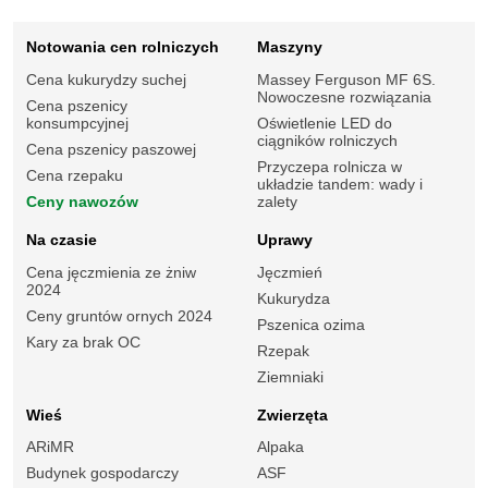
Notowania cen rolniczych
Maszyny
Cena kukurydzy suchej
Massey Ferguson MF 6S.
Nowoczesne rozwiązania
Cena pszenicy
konsumpcyjnej
Oświetlenie LED do
ciągników rolniczych
Cena pszenicy paszowej
Przyczepa rolnicza w
Cena rzepaku
układzie tandem: wady i
Ceny nawozów
zalety
Na czasie
Uprawy
Cena jęczmienia ze żniw
Jęczmień
2024
Kukurydza
Ceny gruntów ornych 2024
Pszenica ozima
Kary za brak OC
Rzepak
Ziemniaki
Wieś
Zwierzęta
ARiMR
Alpaka
Budynek gospodarczy
ASF