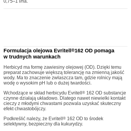
0,75–1 l/ha.
Formulacja olejowa Evritell
®
162 OD pomaga
w trudnych warunkach
Herbicyd ma formę zawiesiny olejowej (OD). Dzięki temu
preparat zachowuje większą tolerancję na zmienną jakość
wody. Ma to znaczenie zwłaszcza tam, gdzie rolnicy mają
wodę o wysokim pH lub o dużej twardości.
Wchodzące w skład herbicydu Evritell
®
162 OD substancje
czynne działają układowo. Dlatego nawet niewielki kontakt
cieczy z młodymi chwastami pozwala uzyskać skuteczny
efekt chwastobójczy.
Podkreślić należy, że Evritell
®
162 OD to środek
selektywny, bezpieczny dla kukurydzy.