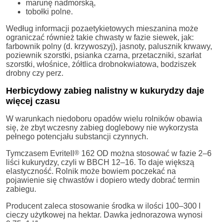
marunę nadmorską,
tobołki polne.
Według informacji pozaetykietowych mieszanina może
ograniczać również takie chwasty w fazie siewek, jak:
farbownik polny (d. krzywoszyj), jasnoty, palusznik krwawy,
poziewnik szorstki, psianka czarna, przetaczniki, szarłat
szorstki, włośnice, żółtlica drobnokwiatowa, bodziszek
drobny czy perz.
Herbicydowy zabieg nalistny w kukurydzy daje
więcej czasu
W warunkach niedoboru opadów wielu rolników obawia
się, że zbyt wczesny zabieg doglebowy nie wykorzysta
pełnego potencjału substancji czynnych.
Tymczasem Evritell
®
162 OD można stosować w fazie 2–6
liści kukurydzy, czyli w BBCH 12–16. To daje większą
elastyczność. Rolnik może bowiem poczekać na
pojawienie się chwastów i dopiero wtedy dobrać termin
zabiegu.
Producent zaleca stosowanie środka w ilości 100–300 l
cieczy użytkowej na hektar. Dawka jednorazowa wynosi