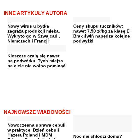
INNE ARTYKUŁY AUTORA
Nowy wirus u bydła
Ceny skupu tuczników:
zagraża produkcji mleka.
nawet 7,50 zł/kg za klasę E.
Wykryto go w Szwajcarii,
Brak świń napędza kolejne
Niemczech i Francji
podwyżki
Kleszcze czają się nawet
na podwórku. Tych miejsc
na ciele nie wolno pominąć
NAJNOWSZE WIADOMOŚCI
Nowoczesna uprawa cebuli
w praktyce. Dzień cebuli
Hazera Poland i MDM
Noc nie chłodzi domu?