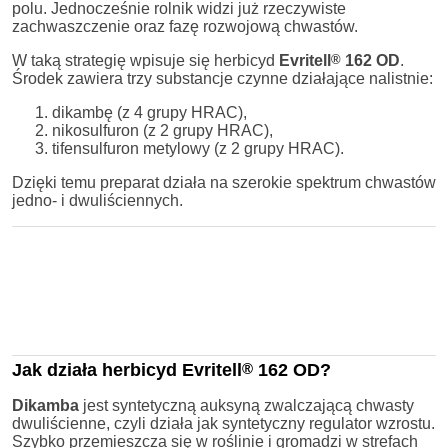
polu. Jednocześnie rolnik widzi już rzeczywiste
zachwaszczenie oraz fazę rozwojową chwastów.
W taką strategię wpisuje się herbicyd
Evritell
®
162 OD
.
Środek zawiera trzy substancje czynne działające nalistnie:
dikambę (z 4 grupy HRAC),
nikosulfuron (z 2 grupy HRAC),
tifensulfuron metylowy (z 2 grupy HRAC).
Dzięki temu preparat działa na szerokie spektrum chwastów
jedno- i dwuliściennych.
Jak działa herbicyd Evritell
®
162 OD?
Dikamba
jest syntetyczną auksyną zwalczającą chwasty
dwuliścienne, czyli działa jak syntetyczny regulator wzrostu.
Szybko przemieszcza się w roślinie i gromadzi w strefach