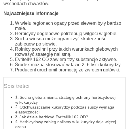
wschodach chwastów.
Najważniejsze informacje
W wielu regionach opady przed siewem były bardzo
małe.
Herbicydy doglebowe potrzebują wilgoci w glebie.
Sucha wiosna może ograniczyć skuteczność
zabiegów po siewie.
Rolnicy powinni przy takich warunkach glebowych
rozważyć strategię nalistną.
Evritell
®
162 OD zawiera trzy substancje aktywne.
Środek można stosować w fazie 2–6 liści kukurydzy.
Producent uruchomił promocję ze zwrotem gotówki.
Spis treści
Sucha gleba zmienia strategię ochrony herbicydowej
w kukurydzy
Odchwaszczanie kukurydzy podczas suszy wymaga
elastyczności
Jak działa herbicyd Evritell® 162 OD?
Herbicydowy zabieg nalistny w kukurydzy daje więcej
czasu