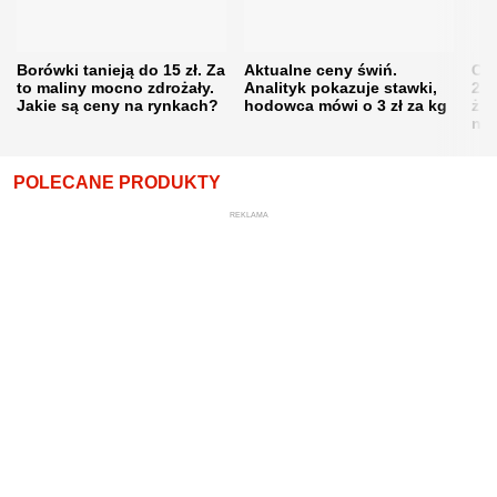
Borówki tanieją do 15 zł. Za
Aktualne ceny świń.
Cen
to maliny mocno zdrożały.
Analityk pokazuje stawki,
202
Jakie są ceny na rynkach?
hodowca mówi o 3 zł za kg
żni
nie
POLECANE PRODUKTY
REKLAMA