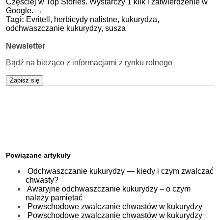
Częściej w Top Stories. Wystarczy 1 klik i zatwierdzenie w
Google.
→
Tagi:
Evritell,
herbicydy nalistne,
kukurydza,
odchwaszczanie kukurydzy,
susza
Newsletter
Bądź na bieżąco z informacjami z rynku rolnego
Zapisz się
Powiązane artykuły
Odchwaszczanie kukurydzy — kiedy i czym zwalczać
chwasty?
Awaryjne odchwaszczanie kukurydzy – o czym
należy pamiętać
Powschodowe zwalczanie chwastów w kukurydzy
Powschodowe zwalczanie chwastów w kukurydzy