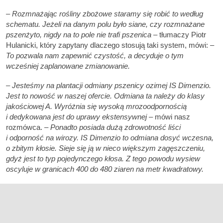
– Rozmnażając rośliny zbożowe staramy się robić to według
schematu. Jeżeli na danym polu było siane, czy rozmnażane
pszenżyto, nigdy na to pole nie trafi pszenica –
tłumaczy Piotr
Hulanicki, który zapytany dlaczego stosują taki system, mówi:
–
To pozwala nam zapewnić czystość, a decyduje o tym
wcześniej zaplanowane zmianowanie.
– Jesteśmy na plantacji odmiany pszenicy ozimej IS Dimenzio.
Jest to nowość w naszej ofercie. Odmiana ta należy do klasy
jakościowej A. Wyróżnia się wysoką mrozoodpornością
i dedykowana jest do uprawy ekstensywnej
– mówi nasz
rozmówca.
– Ponadto posiada dużą zdrowotność liści
i odporność na wirozy. IS Dimenzio to odmiana dosyć wczesna,
o zbitym kłosie. Sieje się ją w nieco większym zagęszczeniu,
gdyż jest to typ pojedynczego kłosa. Z tego powodu wysiew
oscyluje w granicach 400 do 480 ziaren na metr kwadratowy.