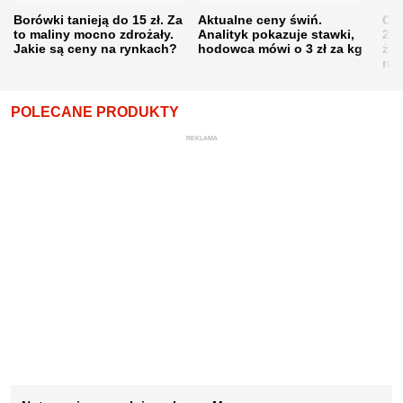
Borówki tanieją do 15 zł. Za
Aktualne ceny świń.
Cen
to maliny mocno zdrożały.
Analityk pokazuje stawki,
202
Jakie są ceny na rynkach?
hodowca mówi o 3 zł za kg
żni
nie
POLECANE PRODUKTY
REKLAMA