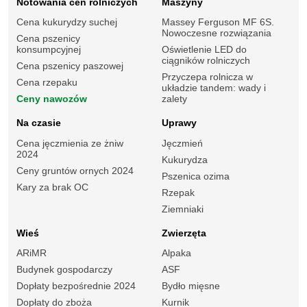
Notowania cen rolniczych
Maszyny
Cena kukurydzy suchej
Massey Ferguson MF 6S.
Nowoczesne rozwiązania
Cena pszenicy
konsumpcyjnej
Oświetlenie LED do
ciągników rolniczych
Cena pszenicy paszowej
Przyczepa rolnicza w
Cena rzepaku
układzie tandem: wady i
Ceny nawozów
zalety
Na czasie
Uprawy
Cena jęczmienia ze żniw
Jęczmień
2024
Kukurydza
Ceny gruntów ornych 2024
Pszenica ozima
Kary za brak OC
Rzepak
Ziemniaki
Wieś
Zwierzęta
ARiMR
Alpaka
Budynek gospodarczy
ASF
Dopłaty bezpośrednie 2024
Bydło mięsne
Dopłaty do zboża
Kurnik