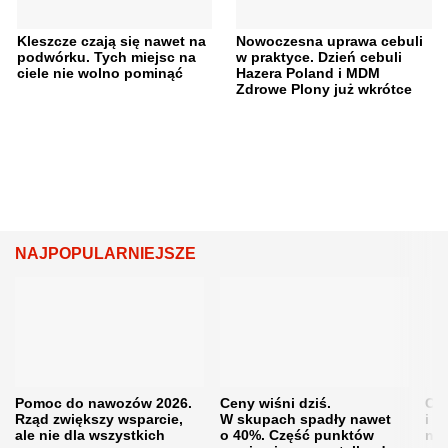
Kleszcze czają się nawet na
Nowoczesna uprawa cebuli
podwórku. Tych miejsc na
w praktyce. Dzień cebuli
ciele nie wolno pominąć
Hazera Poland i MDM
Zdrowe Plony już wkrótce
NAJPOPULARNIEJSZE
Pomoc do nawozów 2026.
Ceny wiśni dziś.
Cen
Rząd zwiększy wsparcie,
W skupach spadły nawet
i s
ale nie dla wszystkich
o 40%. Część punktów
naw