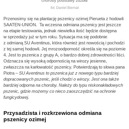
choroby podstawy źdźbła
fot. Daniel Biernat
Przenosimy się na plantację pszenicy ozimej Pierueta z hodowli
SAATEN-UNION. Ta wczesna odmiana pszenicy jest jeszcze
na etapie testowania, jednak niewielka ilość będzie dostępna
w sprzedaży już w tym roku. Sytuacja ma się podobnie
z odmianą SU Aventinus, która również jest nowością i pochodzi
z tej samej hodowli. Jej mrozoodporność określa się na poziomie
4. Jest to pszenica z grupy A, o bardzo dobrej zdrowotności liści.
Odznacza się wysoką odpornością na wirozy jesienne,
zwłaszcza na karłowatość pszenicy. Potwierdzają to słowa pana
Piotra
– SU Aventinus to pszenica już z nowego typu bardziej
dopracowanych pszenic, jeśli chodzi o wirozy. Jest ona także
bardziej odporna na choroby. Należy do typu niskonakładowych
pszenic, gdzie możemy co nieco zaoszczędzić na ochronie
fungicydowej.
Przysadzista i rozkrzewiona odmiana
pszenicy ozimej