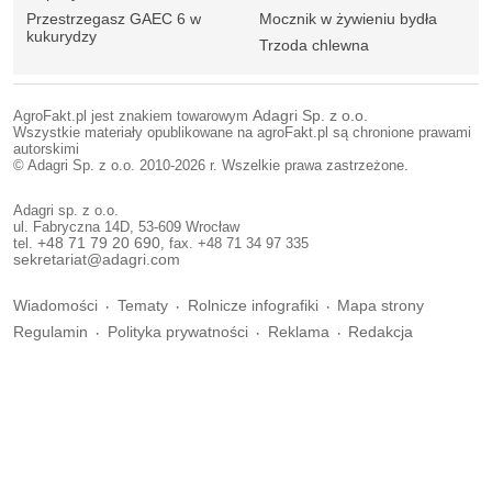
Przestrzegasz GAEC 6 w
Mocznik w żywieniu bydła
kukurydzy
Trzoda chlewna
AgroFakt.pl jest znakiem towarowym
Adagri Sp. z o.o.
Wszystkie materiały opublikowane na agroFakt.pl są chronione prawami
autorskimi
© Adagri Sp. z o.o. 2010-2026 r. Wszelkie prawa zastrzeżone.
Adagri sp. z o.o.
ul. Fabryczna 14D, 53-609 Wrocław
tel.
+48 71 79 20 690
, fax. +48 71 34 97 335
sekretariat@adagri.com
Wiadomości
Tematy
Rolnicze infografiki
Mapa strony
Regulamin
Polityka prywatności
Reklama
Redakcja