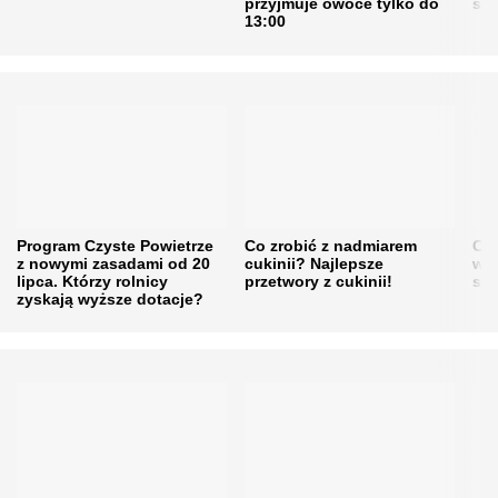
przyjmuje owoce tylko do
sku
13:00
Program Czyste Powietrze
Co zrobić z nadmiarem
Cen
z nowymi zasadami od 20
cukinii? Najlepsze
w h
lipca. Którzy rolnicy
przetwory z cukinii!
się
zyskają wyższe dotacje?