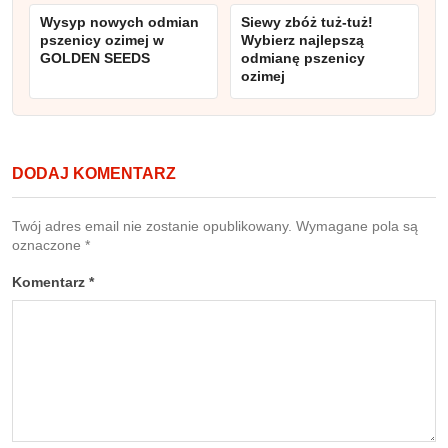
Wysyp nowych odmian
Siewy zbóż tuż-tuż!
pszenicy ozimej w
Wybierz najlepszą
GOLDEN SEEDS
odmianę pszenicy
ozimej
DODAJ KOMENTARZ
Twój adres email nie zostanie opublikowany.
Wymagane pola są
oznaczone
*
Komentarz
*