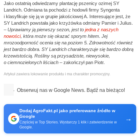
Jako ostatnią odwiedzamy plantację pszenicy ozimej SY
Landrich. Odmiana ta pochodzi z hodowli firmy Syngenta
i klasyfikuje się ją w grupie jakościowej A. Interesujące jest, że
SY Landrich powstała jako krzyżówka odmiany Pamier i Julius.
– Uprawiamy ją pierwszy sezon, jest to
jedna z naszych
nowości
, która może się okazać sporym hitem. Jej
mrozoodporność ocenia się na poziom 5. Zdrowotność również
jest bardzo dobra. SY Landrich charakteryzuje się bardzo dobrą
krzewistością. Rośliny są przysadziste, niewysokie,
o ciemnozielonych liściach
– zakończył pan Piotr.
Artykuł zawiera lokowanie produktu i ma charakter promocyjny.
Obserwuj nas w Google News. Bądź na bieżąco!
Dodaj AgroFakt.pl jako preferowane źródło w
Google
→
Częściej w Top Stories. Wystarczy 1 klik i zatwierdzenie w
Google.