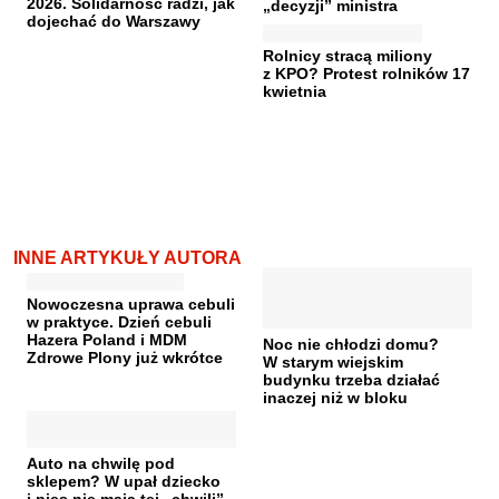
2026. Solidarność radzi, jak
„decyzji” ministra
dojechać do Warszawy
Rolnicy stracą miliony
z KPO? Protest rolników 17
kwietnia
INNE ARTYKUŁY AUTORA
Nowoczesna uprawa cebuli
w praktyce. Dzień cebuli
Hazera Poland i MDM
Noc nie chłodzi domu?
Zdrowe Plony już wkrótce
W starym wiejskim
budynku trzeba działać
inaczej niż w bloku
Auto na chwilę pod
sklepem? W upał dziecko