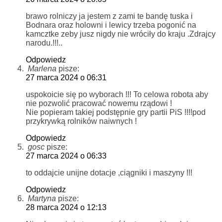
brawo rolniczy ja jestem z zami te bandę tuska i
Bodnara oraz holowni i lewicy trzeba pogonić na
kamcztke zeby jusz nigdy nie wróciły do kraju .Zdrajcy
narodu.!!!..
Odpowiedz
Marlena
pisze:
27 marca 2024 o 06:31
uspokoicie się po wyborach !!! To celowa robota aby
nie pozwolić pracować nowemu rządowi !
Nie popieram takiej podstępnie gry partii PiS !!!!pod
przykrywką rolników naiwnych !
Odpowiedz
gosc
pisze:
27 marca 2024 o 06:33
to oddajcie unijne dotacje ,ciągniki i maszyny !!!
Odpowiedz
Martyna
pisze:
28 marca 2024 o 12:13