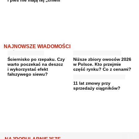
i pies nie mają tej „chwili”
NAJNOWSZE WIADOMOŚCI
Ściernisko po rzepaku. Czy
Niższe zbiory owoców 2026
warto poczekać na deszcz
w Polsce. Kto przejmie
i wykorzystać efekt
część rynku? Co z cenami?
fałszywego siewu?
11 lat zmowy przy
sprzedaży ciągników?