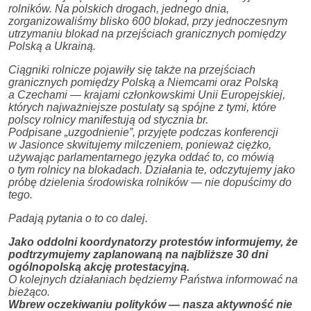
rolników. Na polskich drogach, jednego dnia,
zorganizowaliśmy blisko 600 blokad, przy jednoczesnym
utrzymaniu blokad na przejściach granicznych pomiędzy
Polską a Ukrainą.
Ciągniki rolnicze pojawiły się także na przejściach
granicznych pomiędzy Polską a Niemcami oraz Polską
a Czechami — krajami członkowskimi Unii Europejskiej,
których najważniejsze postulaty są spójne z tymi, które
polscy rolnicy manifestują od stycznia br.
Podpisane „uzgodnienie”, przyjęte podczas konferencji
w Jasionce skwitujemy milczeniem, ponieważ ciężko,
używając parlamentarnego języka oddać to, co mówią
o tym rolnicy na blokadach. Działania te, odczytujemy jako
próbę dzielenia środowiska rolników — nie dopuścimy do
tego.
Padają pytania o to co dalej.
Jako oddolni koordynatorzy protestów informujemy, że
podtrzymujemy zaplanowaną na najbliższe 30 dni
ogólnopolską akcję protestacyjną.
O kolejnych działaniach będziemy Państwa informować na
bieżąco.
Wbrew oczekiwaniu polityków — nasza aktywność nie