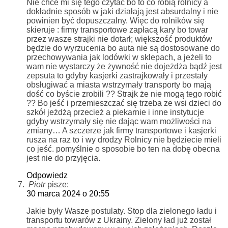
Nie chce mi się tego czytać bo to co robią rolnicy a
dokładnie sposób w jaki działają jest absurdalny i nie
powinien być dopuszczalny. Więc do rolników się
skieruje : firmy transportowe zapłacą kary bo towar
przez wasze strajki nie dotarł; większość produktów
będzie do wyrzucenia bo auta nie są dostosowane do
przechowywania jak lodówki w sklepach, a jeżeli to
wam nie wystarczy że żywność nie dojeżdża bądź jest
zepsuta to gdyby kasjerki zastrajkowały i przestały
obsługiwać a miasta wstrzymały transporty bo mają
dość co byście zrobili ?? Strajk że nie mogą tego robić
?? Bo jeść i przemieszczać się trzeba ze wsi dzieci do
szkół jeżdżą przecież a piekarnie i inne instytucje
gdyby wstrzymały się nie dając wam możliwości na
zmiany… A szczerze jak firmy transportowe i kasjerki
rusza na raz to i wy drodzy Rolnicy nie będziecie mieli
co jeść. pomyślnie o sposobie bo ten na dobę obecna
jest nie do przyjęcia.
Odpowiedz
Piotr
pisze:
30 marca 2024 o 20:55
Jakie były Wasze postulaty. Stop dla zielonego ładu i
transportu towarów z Ukrainy. Zielony ład już został