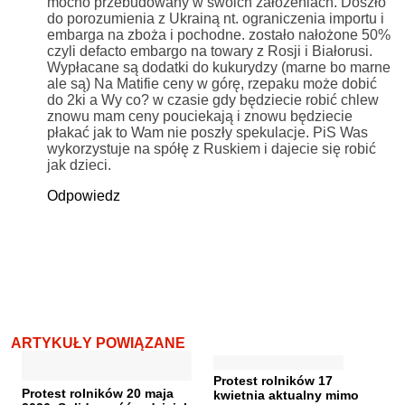
mocno przebudowany w swoich założeniach. Doszło
do porozumienia z Ukrainą nt. ograniczenia importu i
embarga na zboża i pochodne. zostało nałożone 50%
czyli defacto embargo na towary z Rosji i Białorusi.
Wypłacane są dodatki do kukurydzy (marne bo marne
ale są) Na Matifie ceny w górę, rzepaku może dobić
do 2ki a Wy co? w czasie gdy będziecie robić chlew
znowu mam ceny pouciekają i znowu będziecie
płakać jak to Wam nie poszły spekulacje. PiS Was
wykorzystuje na spółę z Ruskiem i dajecie się robić
jak dzieci.
Odpowiedz
ARTYKUŁY POWIĄZANE
Protest rolników 17
Protest rolników 20 maja
kwietnia aktualny mimo