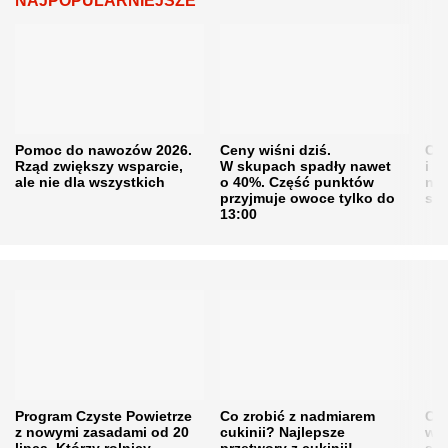
NAJPOPULARNIEJSZE
Pomoc do nawozów 2026.
Ceny wiśni dziś.
Cen
Rząd zwiększy wsparcie,
W skupach spadły nawet
i s
ale nie dla wszystkich
o 40%. Część punktów
naw
przyjmuje owoce tylko do
sku
13:00
Program Czyste Powietrze
Co zrobić z nadmiarem
Cen
z nowymi zasadami od 20
cukinii? Najlepsze
w h
lipca. Którzy rolnicy
przetwory z cukinii!
się