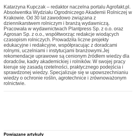
Katarzyna Kupczak – redaktor naczelna portalu Agrofakt.pl.
Absolwentka Wydziału Ogrodniczego Akademii Rolniczej w
Krakowie. Od 30 lat zawodowo związana z
dziennikarstwem rolniczym i branżą wydawniczą.
Pracowała w wydawnictwach Plantpress Sp. z o.o. oraz
Agrosan Sp. z o.o., współtworząc redakcje wiodących
czasopism rolniczych. Prowadziła liczne projekty
edukacyjne i redakcyjne, współpracując z doradcami
rolnymi, uczelniami i instytucjami branżowymi.Jej
rekomendacje uprawowe są cenionym źródłem wiedzy dla
doradców, kadry akademickiej i rolników. W swojej pracy
kieruje się zasadą rzetelności, praktycznego podejścia i
sprawdzonej wiedzy. Specjalizuje się w upowszechnianiu
wiedzy o ochronie roślin, agrotechnice i zrównoważonym
rolnictwie.
Powiązane artykuły