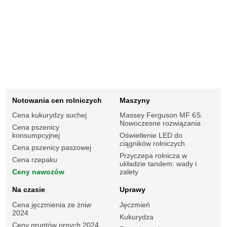
Notowania cen rolniczych
Maszyny
Cena kukurydzy suchej
Massey Ferguson MF 6S.
Nowoczesne rozwiązania
Cena pszenicy
konsumpcyjnej
Oświetlenie LED do
ciągników rolniczych
Cena pszenicy paszowej
Przyczepa rolnicza w
Cena rzepaku
układzie tandem: wady i
Ceny nawozów
zalety
Na czasie
Uprawy
Cena jęczmienia ze żniw
Jęczmień
2024
Kukurydza
Ceny gruntów ornych 2024