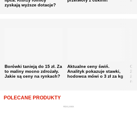
zyskają wyższe dotacje?
Borówki tanieją do 15 zł. Za
Aktualne ceny świń.
Cen
to maliny mocno zdrożały.
Analityk pokazuje stawki,
202
Jakie są ceny na rynkach?
hodowca mówi o 3 zł za kg
żni
nie
POLECANE PRODUKTY
REKLAMA