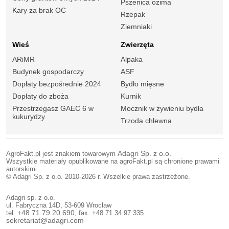
Pszenica ozima
Kary za brak OC
Rzepak
Ziemniaki
Wieś
Zwierzęta
ARiMR
Alpaka
Budynek gospodarczy
ASF
Dopłaty bezpośrednie 2024
Bydło mięsne
Dopłaty do zboża
Kurnik
Przestrzegasz GAEC 6 w
Mocznik w żywieniu bydła
kukurydzy
Trzoda chlewna
AgroFakt.pl jest znakiem towarowym
Adagri Sp. z o.o.
Wszystkie materiały opublikowane na agroFakt.pl są chronione prawami
autorskimi
© Adagri Sp. z o.o. 2010-2026 r. Wszelkie prawa zastrzeżone.
Adagri sp. z o.o.
ul. Fabryczna 14D, 53-609 Wrocław
tel.
+48 71 79 20 690
, fax. +48 71 34 97 335
sekretariat@adagri.com