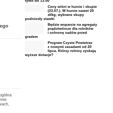
tylko do 13:00
Ceny wiśni w hurcie i skupie
(23.07.). W hurcie nawet 20
zł/kg, wybrane skupy
podniosły stawki
Będzie wsparcie na agregaty
nego
prądotwórcze dla rolników
i ochronę sadów przed
gradem
Program Czyste Powietrze
z nowymi zasadami od 20
lipca. Którzy rolnicy zyskają
wyższe dotacje?
ogólna
ynie
wach,