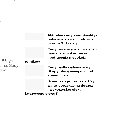
z
Aktualne ceny świń. Analityk
pokazuje stawki, hodowca
mówi o 3 zł za kg
Ceny pszenicy w żniwa 2026
rosną, ale mokre żniwa
i potrącenia niepokoją
156 tys.
rolników
5 ha. Sady
Ceny bydła wyhamowały.
stw
Skupy płacą mniej niż pod
koniec maja
Ściernisko po rzepaku. Czy
warto poczekać na deszcz
i wykorzystać efekt
fałszywego siewu?