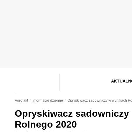
AKTUALN
Agrofakt
Informacje dzienne
Opryskiwacz sadowniczy w wynikach P
Opryskiwacz sadowniczy
Rolnego 2020