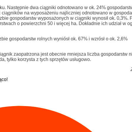
ku. Następnie dwa ciągniki odnotowano w ok. 24% gospodarstw
ęć ciągników na wyposażeniu najliczniej odnotowano w gospod
iczbie gospodarstw wyposażonych w ciągniki wynosił ok. 0,3%.
wach o powierzchni 50 i więcej ha. Dokładnie ich udział w og
zbie gospodarstw rolnych wyniósł ok. 67% i wzrósł o ok. 2,6%
gnik zaopatrzona jest obecnie mniejsza liczba gospodarstw n
da, tylko korzysta z tych sprzętów usługowo.
ąco!