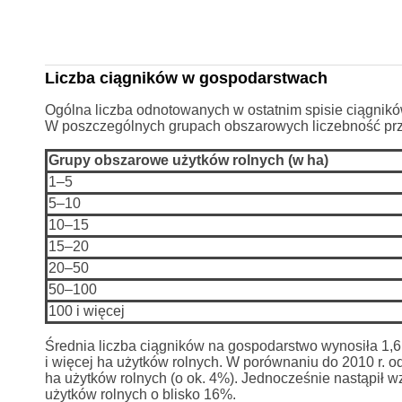
Liczba ciągników w gospodarstwach
Ogólna liczba odnotowanych w ostatnim spisie ciągników
W poszczególnych grupach obszarowych liczebność prze
Grupy obszarowe użytków rolnych (w ha)
1–5
5–10
10–15
15–20
20–50
50–100
100 i więcej
Średnia liczba ciągników na gospodarstwo wynosiła 1,6 
i więcej ha użytków rolnych. W porównaniu do 2010 r.
ha użytków rolnych (o ok. 4%). Jednocześnie nastąpił w
użytków rolnych o blisko 16%.