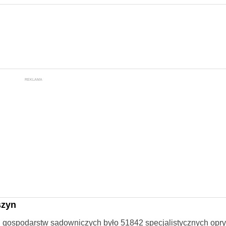
REKLAMA
szyn
 gospodarstw sadowniczych było 51842 specjalistycznych opr