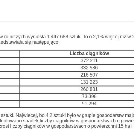
 rolniczych wyniosła 1 447 688 sztuk. To o 2,1% więcej niż w 2
dstawiała się następująco:
Liczba ciągników
372 211
332 586
216 507
131 223
260 831
73 398
51 294
sztuki. Najwięcej, bo 4,2 sztuki było w grupie gospodarstw ma
 odnotowano spadek liczby ciągników w gospodarstwach o powie
zrost liczby ciągników w gospodarstwach o powierzchni 15 ha i