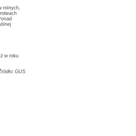
 rolnych,
arstwach
 Ponad
ólnej
iż w roku
Źródło: GUS