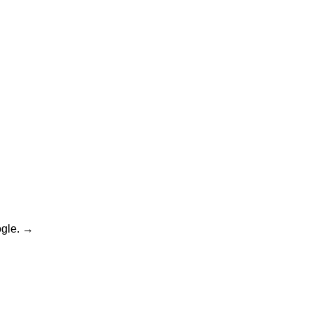
gle.
→