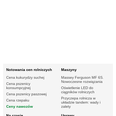
Notowania cen rolniczych
Maszyny
Cena kukurydzy suchej
Massey Ferguson MF 6S.
Nowoczesne rozwiązania
Cena pszenicy
konsumpcyjnej
Oświetlenie LED do
ciągników rolniczych
Cena pszenicy paszowej
Przyczepa rolnicza w
Cena rzepaku
układzie tandem: wady i
Ceny nawozów
zalety
Na czasie
Uprawy