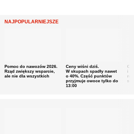
NAJPOPULARNIEJSZE
Pomoc do nawozów 2026.
Ceny wiśni dziś.
Cen
Rząd zwiększy wsparcie,
W skupach spadły nawet
i s
ale nie dla wszystkich
o 40%. Część punktów
naw
przyjmuje owoce tylko do
sku
13:00