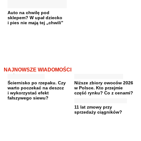
Auto na chwilę pod
sklepem? W upał dziecko
i pies nie mają tej „chwili”
NAJNOWSZE WIADOMOŚCI
Ściernisko po rzepaku. Czy
Niższe zbiory owoców 2026
warto poczekać na deszcz
w Polsce. Kto przejmie
i wykorzystać efekt
część rynku? Co z cenami?
fałszywego siewu?
11 lat zmowy przy
sprzedaży ciągników?