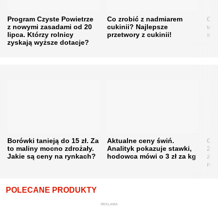
Program Czyste Powietrze
Co zrobić z nadmiarem
Cen
z nowymi zasadami od 20
cukinii? Najlepsze
w h
lipca. Którzy rolnicy
przetwory z cukinii!
się
zyskają wyższe dotacje?
Borówki tanieją do 15 zł. Za
Aktualne ceny świń.
Cen
to maliny mocno zdrożały.
Analityk pokazuje stawki,
202
Jakie są ceny na rynkach?
hodowca mówi o 3 zł za kg
żni
nie
POLECANE PRODUKTY
REKLAMA