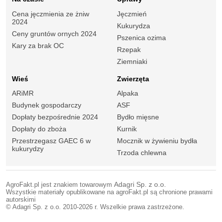
Cena jęczmienia ze żniw
Jęczmień
2024
Kukurydza
Ceny gruntów ornych 2024
Pszenica ozima
Kary za brak OC
Rzepak
Ziemniaki
Wieś
Zwierzęta
ARiMR
Alpaka
Budynek gospodarczy
ASF
Dopłaty bezpośrednie 2024
Bydło mięsne
Dopłaty do zboża
Kurnik
Przestrzegasz GAEC 6 w
Mocznik w żywieniu bydła
kukurydzy
Trzoda chlewna
AgroFakt.pl jest znakiem towarowym
Adagri Sp. z o.o.
Wszystkie materiały opublikowane na agroFakt.pl są chronione prawami
autorskimi
© Adagri Sp. z o.o. 2010-2026 r. Wszelkie prawa zastrzeżone.