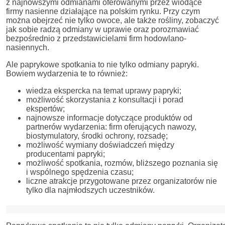
z najnowszymi odmianami oferowanymi przez wiodące
firmy nasienne działające na polskim rynku. Przy czym
można obejrzeć nie tylko owoce, ale także rośliny, zobaczyć
jak sobie radzą odmiany w uprawie oraz porozmawiać
bezpośrednio z przedstawicielami firm hodowlano-
nasiennych.
Ale paprykowe spotkania to nie tylko odmiany papryki.
Bowiem wydarzenia te to również:
wiedza ekspercka na temat uprawy papryki;
możliwość skorzystania z konsultacji i porad
ekspertów;
najnowsze informacje dotyczące produktów od
partnerów wydarzenia: firm oferujących nawozy,
biostymulatory, środki ochrony, rozsadę;
możliwość wymiany doświadczeń między
producentami papryki;
możliwość spotkania, rozmów, bliższego poznania się
i wspólnego spędzenia czasu;
liczne atrakcje przygotowane przez organizatorów nie
tylko dla najmłodszych uczestników.