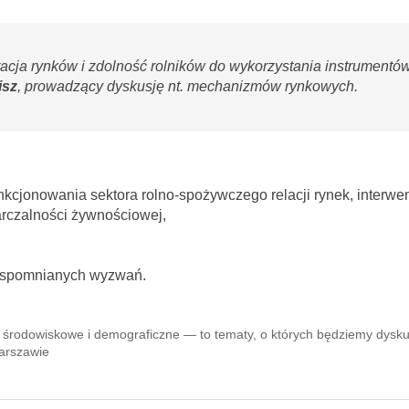
gracja rynków i zdolność rolników do wykorzystania instrumen
isz
, prowadzący dyskusję nt. mechanizmów rynkowych.
cjonowania sektora rolno-spożywczego relacji rynek, interwe
rczalności żywnościowej,
 wspomnianych wyzwań.
e, środowiskowe i demograficzne — to tematy, o których będziemy dysk
arszawie