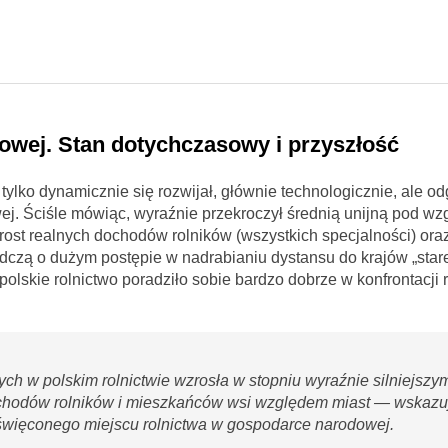
owej. Stan dotychczasowy i przyszłość
 tylko dynamicznie się rozwijał, głównie technologicznie, ale o
ej. Ściśle mówiąc, wyraźnie przekroczył średnią unijną pod w
ost realnych dochodów rolników (wszystkich specjalności) ora
czą o dużym postępie w nadrabianiu dystansu do krajów „stare
skie rolnictwo poradziło sobie bardzo dobrze w konfrontacji 
h w polskim rolnictwie wzrosła w stopniu wyraźnie silniejszym
ochodów rolników i mieszkańców wsi względem miast — wskazuj
święconego miejscu rolnictwa w gospodarce narodowej.