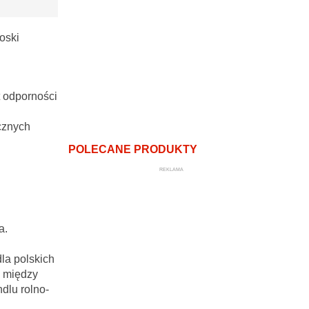
oski
 odporności
cznych
POLECANE PRODUKTY
REKLAMA
a.
la polskich
e między
dlu rolno-