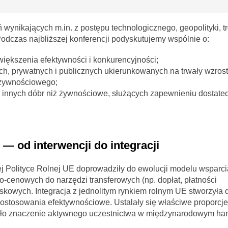
ynikających m.in. z postępu technologicznego, geopolityki, tr
odczas najbliższej konferencji podyskutujemy wspólnie o:
iększenia efektywności i konkurencyjności;
h, prywatnych i publicznych ukierunkowanych na trwały wzrost
 żywnościowego;
 innych dóbr niż żywnościowe, służących zapewnieniu dostate
— od interwencji do integracji
 Polityce Rolnej UE doprowadziły do ewolucji modelu wsparci
-cenowych do narzędzi transferowych (np. dopłat, płatności
kowych. Integracja z jednolitym rynkiem rolnym UE stworzyła d
stosowania efektywnościowe. Ustalały się właściwe proporcj
sło znaczenie aktywnego uczestnictwa w międzynarodowym han