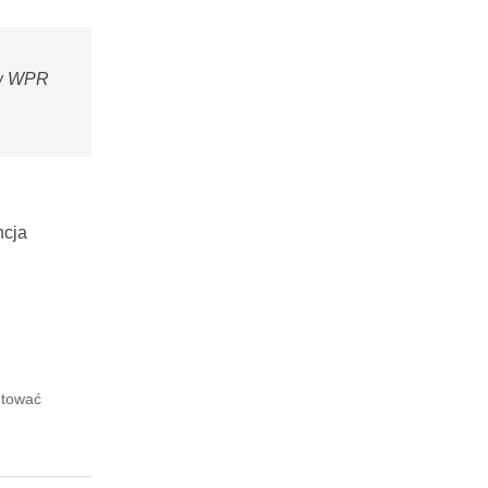
tów WPR
ncja
utować