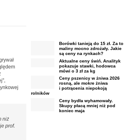
Borówki tanieją do 15 zł. Za to
maliny mocno zdrożały. Jakie
są ceny na rynkach?
dgrywał
Aktualne ceny świń. Analityk
pokazuje stawki, hodowca
zględem
mówi o 3 zł za kg
z
Ceny pszenicy w żniwa 2026
j”,
rosną, ale mokre żniwa
rynkowej
i potrącenia niepokoją
rolników
Ceny bydła wyhamowały.
Skupy płacą mniej niż pod
koniec maja
 niż
e prof.