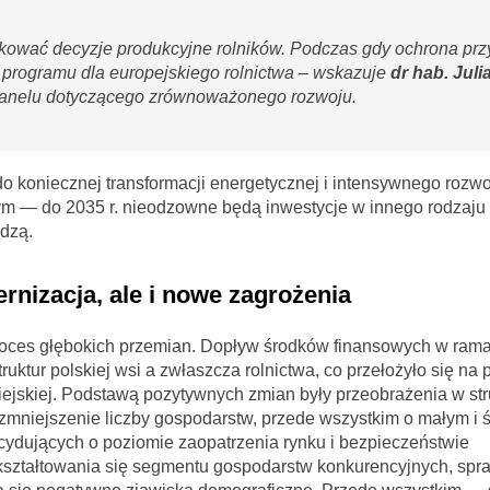
wać decyzje produkcyjne rolników. Podczas gdy ochrona prz
 programu dla europejskiego rolnictwa – wskazuje
dr hab. Juli
panelu dotyczącego zrównoważonego rozwoju.
o koniecznej transformacji energetycznej i intensywnego rozw
ym — do 2035 r. nieodzowne będą inwestycje w innego rodzaju 
idzą.
nizacja, ale i nowe zagrożenia
 proces głębokich przemian. Dopływ środków finansowych w ra
uktur polskiej wsi a zwłaszcza rolnictwa, co przełożyło się na
iejskiej. Podstawą pozytywnych zmian były przeobrażenia w str
 zmniejszenie liczby gospodarstw, przede wszystkim o małym i 
cydujących o poziomie zaopatrzenia rynku i bezpieczeństwie
kształtowania się segmentu gospodarstw konkurencyjnych, sp