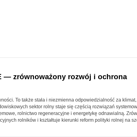
UE — zrównoważony rozwój i ochrona
ności. To także stała i niezmienna odpowiedzialność za klimat,
owiskowych sektor rolny staje się częścią rozwiązań systemo
emowe, rolnictwo regeneracyjne i energetykę odnawialną. Zr
ych rolników i kształtuje kierunki reform polityki rolnej na s