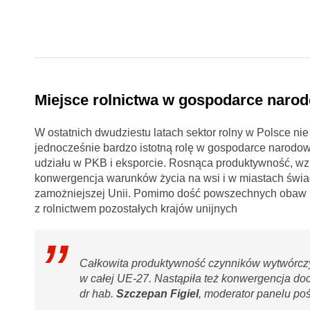
Miejsce rolnictwa w gospodarce narod
W ostatnich dwudziestu latach sektor rolny w Polsce nie
jednocześnie bardzo istotną rolę w gospodarce narodow
udziału w PKB i eksporcie. Rosnąca produktywność, wzr
konwergencja warunków życia na wsi i w miastach świad
zamożniejszej Unii. Pomimo dość powszechnych obaw pol
z rolnictwem pozostałych krajów unijnych
Całkowita produktywność czynników wytwórczyc
w całej UE-27. Nastąpiła też konwergencja d
dr hab.
Szczepan Figiel
, moderator panelu po