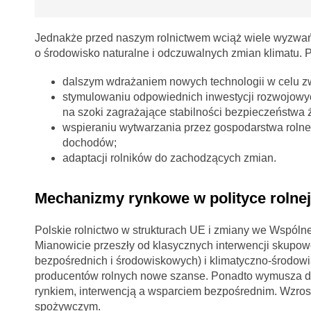
Jednakże przed naszym rolnictwem wciąż wiele wyzwań w
o środowisko naturalne i odczuwalnych zmian klimatu. P
dalszym wdrażaniem nowych technologii w celu zw
stymulowaniu odpowiednich inwestycji rozwojowyc
na szoki zagrażające stabilności bezpieczeństwa
wspieraniu wytwarzania przez gospodarstwa rolne
dochodów;
adaptacji rolników do zachodzących zmian.
Mechanizmy rynkowe w polityce rolnej 
Polskie rolnictwo w strukturach UE i z
miany we Wspólnej
Mianowicie przeszły od klasycznych interwencji skupowo
bezpośrednich i środowiskowych) i klimatyczno-środowis
producentów rolnych nowe szanse. Ponadto wymusza do
rynkiem, interwencją a wsparciem bezpośrednim. Wzro
spożywczym.