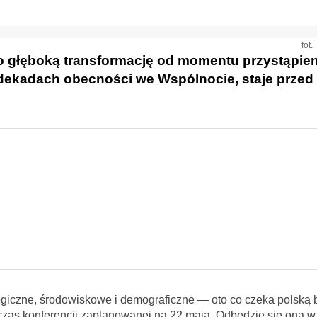
fot
ło głęboką transformację od momentu przystąpien
h dekadach obecności we Wspólnocie, staje prze
ogiczne, środowiskowe i demograficzne — oto co czeka polską 
czas konferencji zaplanowanej na 22 maja. Odbędzie się ona 