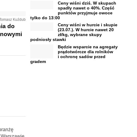
Ceny wiśni dziś. W skupach
spadły nawet o 40%. Część
punktów przyjmuje owoce
tylko do 13:00
. Tomasz Kuźdub
Ceny wiśni w hurcie i skupie
ia do
(23.07.). W hurcie nawet 20
d nowymi
zł/kg, wybrane skupy
podniosły stawki
Będzie wsparcie na agregaty
prądotwórcze dla rolników
i ochronę sadów przed
gradem
branżę
w Warszawie,