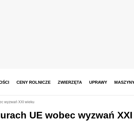
OŚCI
CENY ROLNICZE
ZWIERZĘTA
UPRAWY
MASZYN
bec wyzwań XXI wieku
kturach UE wobec wyzwań XXI