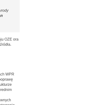
yrody
an
oju OZE ora
źródła.
mach WPR
 poprawę
ukturze
średnim
rawnych