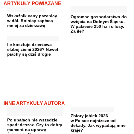
ARTYKUŁY POWIĄZANE
Wskaźnik ceny pszenicy
Ogromne gospodarstwo do
w dół. Rolnicy zapłacą
wzięcia na Dolnym Śląsku.
mniej za dzierżawę
W pakiecie 250 ha i silosy.
Za ile?
Ile kosztuje dzierżawa
słabej ziemi 2026? Nawet
piachy są dziś drogie
INNE ARTYKUŁY AUTORA
Zbiory jabłek 2026
Po upałach nie wszędzie
w Polsce najniższe od
spadł deszcz. Czy to dobry
dekady. Jak wypadają inne
moment na uprawę
kraje?