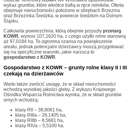
wykaz gruntów, które wkrótce trafią w ręce rolników. Oferta
obejmuje nieruchomości położone w obrębach Brzezina
oraz Brzezinka Średzka, w powiecie średzkim na Dolnym
Śląsku.
Całkowita powierzchnia, którą obejmie przyszły
przetarg
KOWR
, wynosi 107,1620 ha, z czego użytki rolne stanowią
aż 97,0184 ha. To ogromna szansa na powiększenie
areału, jednak potencjalni dzierżawcy muszą przygotować
się na specyficzne warunki, jakie narzuca to
gospodarstwo z KOWR
.
Gospodarstwo z KOWR – grunty rolne klasy II i III
czekają na dzierżawców
Warto także zwrócić uwagę, że w skład nieruchomości
wchodzą wysokiej jakości gleby. Z wykazu Krajowego
Ośrodka Wsparcia Rolnictwa wynika, że w skład gruntów
ornych wchodzą:
klasy RII – 38,8061 ha,
klasy RIIIa – 26,1405 ha,
klasy RIIIb – 8,5681 ha,
klasy RIVa – 5,5100 ha.