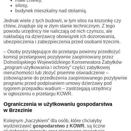
małe chlewy,
silosy,
budynek mieszkalny nad stolarnią.
Jednak wiele z tych budowli, w tym silos na kiszonkę czy
chlew, znajduje się w złym stanie technicznym. Z tego
powodu urzędnicy nie naliczają od nich czynszu, ale
nakładają na dzierżawcę obowiązek ich dozorowania,
ubezpieczenia i zabezpieczenia przed osobami trzecimi.
– Osoby przystępujące do przetargu powinny przedłożyć
komisji przetargowej pozytywnie zaopiniowany przez
Dolnośląskiego Wojewódzkiego Konserwatora Zabytków
„program użytkowania i ochrony” części zabytkowej
nieruchomości lub złożyć pisemne oświadczenie –
zobowiązanie do przedłożenia zaopiniowanego pozytywnie
programu przed podpisaniem umowy dzierżawy pod
rygorem przepadku wadium – zastrzegają urzędnicy
w ogłoszeniu o przetargu KOWR.
Ograniczenia w użytkowaniu gospodarstwa
w Brzezinie
Kolejnym „haczykiem” dla osób, które chciałyby
wydzierżawić
gospodarstwo z KOWR
, są liczne