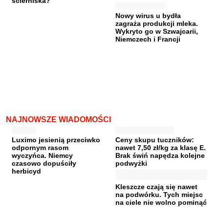
ścierniska?
Nowy wirus u bydła
zagraża produkcji mleka.
Wykryto go w Szwajcarii,
Niemczech i Francji
NAJNOWSZE WIADOMOŚCI
Luximo jesienią przeciwko
Ceny skupu tuczników:
odpornym rasom
nawet 7,50 zł/kg za klasę E.
wyczyńca. Niemcy
Brak świń napędza kolejne
czasowo dopuściły
podwyżki
herbicyd
Kleszcze czają się nawet
na podwórku. Tych miejsc
na ciele nie wolno pominąć