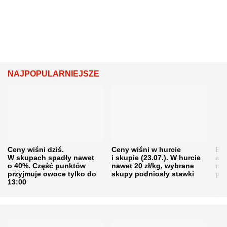
NAJPOPULARNIEJSZE
Ceny wiśni dziś.
Ceny wiśni w hurcie
Będ
W skupach spadły nawet
i skupie (23.07.). W hurcie
agr
o 40%. Część punktów
nawet 20 zł/kg, wybrane
rol
przyjmuje owoce tylko do
skupy podniosły stawki
pr
13:00