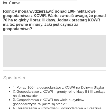
fot. Canva
Rolnicy mogą wydzierżawić ponad 100-
hektarowe
gospodarstwo z KOWR. Warto zwrócić uwagę, że ponad
70 ha to gleby II oraz III klasy. Jednak przetarg KOWR
ma też pewne minusy. Jaki jest czynsz za
gospodarstwo?
Spis treści
Ponad 100-ha gospodarstwo z KOWR na Dolnym Śląsku
Gospodarstwo z KOWR – grunty rolne klasy II i III czekają
na dzierżawców
Gospodarstwo z KOWR ma wiele budynków
gospodarczych. W jakim są stanie?
Ograniczenia w użytkowaniu gospodarstwa w Brzezinie