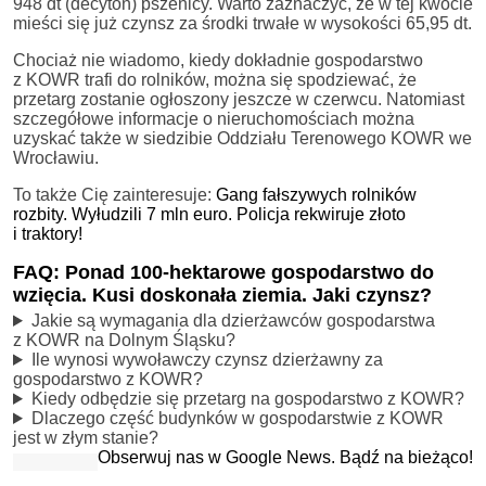
948 dt (decyton) pszenicy. Warto zaznaczyć, że w tej kwocie
mieści się już czynsz za środki trwałe w wysokości 65,95 dt.
Chociaż nie wiadomo, kiedy dokładnie gospodarstwo
z KOWR trafi do rolników, można się spodziewać, że
przetarg zostanie ogłoszony jeszcze w czerwcu. Natomiast
szczegółowe informacje o nieruchomościach można
uzyskać także w siedzibie Oddziału Terenowego KOWR we
Wrocławiu.
To także Cię zainteresuje:
Gang fałszywych rolników
rozbity. Wyłudzili 7 mln euro. Policja rekwiruje złoto
i traktory!
FAQ: Ponad 100-hektarowe gospodarstwo do
wzięcia. Kusi doskonała ziemia. Jaki czynsz?
Jakie są wymagania dla dzierżawców gospodarstwa
z KOWR na Dolnym Śląsku?
Ile wynosi wywoławczy czynsz dzierżawny za
gospodarstwo z KOWR?
Kiedy odbędzie się przetarg na gospodarstwo z KOWR?
Dlaczego część budynków w gospodarstwie z KOWR
jest w złym stanie?
Obserwuj nas w Google News. Bądź na bieżąco!