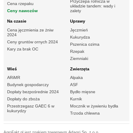
Przyczepa rolnicza w
Cena rzepaku
układzie tandem: wady i
Ceny nawozów
zalety
Na czasie
Uprawy
Cena jęczmienia ze żniw
Jęczmień
2024
Kukurydza
Ceny gruntów ornych 2024
Pszenica ozima
Kary za brak OC
Rzepak
Ziemniaki
Wieś
Zwierzęta
ARiMR
Alpaka
Budynek gospodarczy
ASF
Dopłaty bezpośrednie 2024
Bydło mięsne
Dopłaty do zboża
Kurnik
Przestrzegasz GAEC 6 w
Mocznik w żywieniu bydła
kukurydzy
Trzoda chlewna
AgroFakt.pl jest znakiem towarowym
Adagri Sp. z o.o.