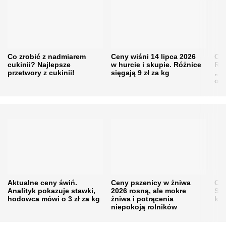
Co zrobić z nadmiarem
Ceny wiśni 14 lipca 2026
Cen
cukinii? Najlepsze
w hurcie i skupie. Różnice
Rol
przetwory z cukinii!
sięgają 9 zł za kg
„pe
obn
Aktualne ceny świń.
Ceny pszenicy w żniwa
Ce
Analityk pokazuje stawki,
2026 rosną, ale mokre
Sku
hodowca mówi o 3 zł za kg
żniwa i potrącenia
kon
niepokoją rolników