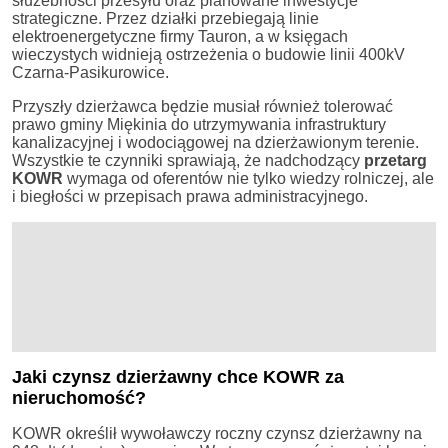
służebności przesyłu oraz planowane inwestycje
strategiczne. Przez działki przebiegają linie
elektroenergetyczne firmy Tauron, a w księgach
wieczystych widnieją ostrzeżenia o budowie linii 400kV
Czarna-Pasikurowice.
Przyszły dzierżawca będzie musiał również tolerować
prawo gminy Miękinia do utrzymywania infrastruktury
kanalizacyjnej i wodociągowej na dzierżawionym terenie.
Wszystkie te czynniki sprawiają, że nadchodzący
przetarg
KOWR
wymaga od oferentów nie tylko wiedzy rolniczej, ale
i biegłości w przepisach prawa administracyjnego.
Jaki czynsz dzierżawny chce KOWR za
nieruchomość?
KOWR określił wywoławczy roczny czynsz dzierżawny na