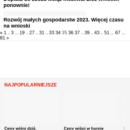
ponownie!
Rozwój małych gospodarstw 2023. Więcej czasu
na wnioski
«
1
..
3
...
19
..
27
..
31
..
33
34
35
36
37
..
39
..
43
..
51
...
67
...
81
»
NAJPOPULARNIEJSZE
Ceny wiśni dziś.
Ceny wiśni w hurcie
Będ