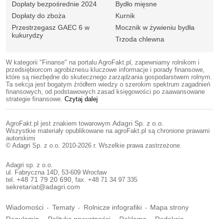
Dopłaty bezpośrednie 2024
Bydło mięsne
Dopłaty do zboża
Kurnik
Przestrzegasz GAEC 6 w
Mocznik w żywieniu bydła
kukurydzy
Trzoda chlewna
W kategorii "Finanse" na portalu AgroFakt.pl, zapewniamy rolnikom i
przedsiębiorcom agrobiznesu kluczowe informacje i porady finansowe,
które są niezbędne do skutecznego zarządzania gospodarstwem rolnym.
Ta sekcja jest bogatym źródłem wiedzy o szerokim spektrum zagadnień
finansowych, od podstawowych zasad księgowości po zaawansowane
strategie finansowe.
Czytaj dalej
AgroFakt.pl jest znakiem towarowym
Adagri Sp. z o.o.
Wszystkie materiały opublikowane na agroFakt.pl są chronione prawami
autorskimi
© Adagri Sp. z o.o. 2010-2026 r. Wszelkie prawa zastrzeżone.
Adagri sp. z o.o.
ul. Fabryczna 14D, 53-609 Wrocław
tel.
+48 71 79 20 690
, fax. +48 71 34 97 335
sekretariat@adagri.com
Wiadomości
Tematy
Rolnicze infografiki
Mapa strony