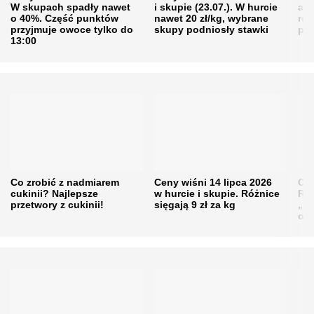
W skupach spadły nawet
i skupie (23.07.). W hurcie
agr
o 40%. Część punktów
nawet 20 zł/kg, wybrane
rol
przyjmuje owoce tylko do
skupy podniosły stawki
pr
13:00
Co zrobić z nadmiarem
Ceny wiśni 14 lipca 2026
Cen
cukinii? Najlepsze
w hurcie i skupie. Różnice
Rol
przetwory z cukinii!
sięgają 9 zł za kg
„pe
obn