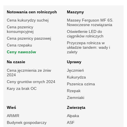
Notowania cen rolniczych
Maszyny
Cena kukurydzy suchej
Massey Ferguson MF 6S.
Nowoczesne rozwiązania
Cena pszenicy
konsumpcyjnej
Oświetlenie LED do
ciągników rolniczych
Cena pszenicy paszowej
Przyczepa rolnicza w
Cena rzepaku
układzie tandem: wady i
Ceny nawozów
zalety
Na czasie
Uprawy
Cena jęczmienia ze żniw
Jęczmień
2024
Kukurydza
Ceny gruntów ornych 2024
Pszenica ozima
Kary za brak OC
Rzepak
Ziemniaki
Wieś
Zwierzęta
ARiMR
Alpaka
Budynek gospodarczy
ASF