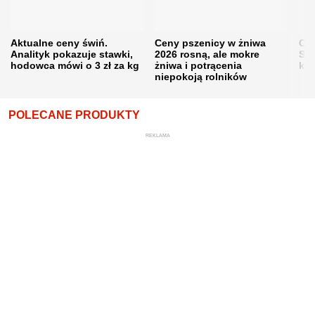
Aktualne ceny świń.
Ceny pszenicy w żniwa
Ce
Analityk pokazuje stawki,
2026 rosną, ale mokre
Sku
hodowca mówi o 3 zł za kg
żniwa i potrącenia
kon
niepokoją rolników
POLECANE PRODUKTY
REKLAMA