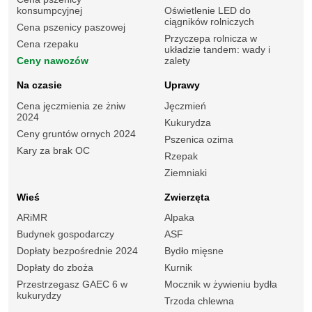
konsumpcyjnej
Oświetlenie LED do
ciągników rolniczych
Cena pszenicy paszowej
Przyczepa rolnicza w
Cena rzepaku
układzie tandem: wady i
Ceny nawozów
zalety
Na czasie
Uprawy
Cena jęczmienia ze żniw
Jęczmień
2024
Kukurydza
Ceny gruntów ornych 2024
Pszenica ozima
Kary za brak OC
Rzepak
Ziemniaki
Wieś
Zwierzęta
ARiMR
Alpaka
Budynek gospodarczy
ASF
Dopłaty bezpośrednie 2024
Bydło mięsne
Dopłaty do zboża
Kurnik
Przestrzegasz GAEC 6 w
Mocznik w żywieniu bydła
kukurydzy
Trzoda chlewna