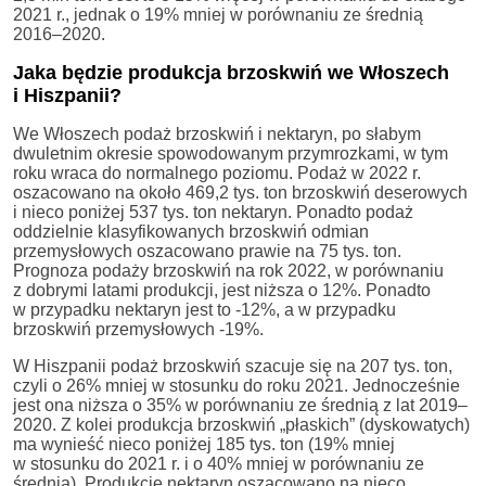
2021 r., jednak o 19% mniej w porównaniu ze średnią
2016–2020.
Jaka będzie produkcja brzoskwiń we Włoszech
i Hiszpanii?
We Włoszech podaż brzoskwiń i nektaryn, po słabym
dwuletnim okresie spowodowanym przymrozkami, w tym
roku wraca do normalnego poziomu. Podaż w 2022 r.
oszacowano na około 469,2 tys. ton brzoskwiń deserowych
i nieco poniżej 537 tys. ton nektaryn. Ponadto podaż
oddzielnie klasyfikowanych brzoskwiń odmian
przemysłowych oszacowano prawie na 75 tys. ton.
Prognoza podaży brzoskwiń na rok 2022, w porównaniu
z dobrymi latami produkcji, jest niższa o 12%. Ponadto
w przypadku nektaryn jest to -12%, a w przypadku
brzoskwiń przemysłowych -19%.
W Hiszpanii podaż brzoskwiń szacuje się na 207 tys. ton,
czyli o 26% mniej w stosunku do roku 2021. Jednocześnie
jest ona niższa o 35% w porównaniu ze średnią z lat 2019–
2020. Z kolei produkcja brzoskwiń „płaskich” (dyskowatych)
ma wynieść nieco poniżej 185 tys. ton (19% mniej
w stosunku do 2021 r. i o 40% mniej w porównaniu ze
średnią). Produkcję nektaryn oszacowano na nieco