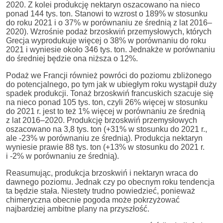
2020. Z kolei produkcję nektaryn oszacowano na nieco
ponad 144 tys. ton. Stanowi to wzrost o 189% w stosunku
do roku 2021 i o 37% w porównaniu ze średnią z lat 2016–
2020). Wzrośnie podaż brzoskwiń przemysłowych, których
Grecja wyprodukuje więcej o 38% w porównaniu do roku
2021 i wyniesie około 346 tys. ton. Jednakże w porównaniu
do średniej będzie ona niższa o 12%.
Podaż we Francji również powróci do poziomu zbliżonego
do potencjalnego, po tym jak w ubiegłym roku wystąpił duży
spadek produkcji. Tonaż brzoskwiń francuskich szacuje się
na nieco ponad 105 tys. ton, czyli 26% więcej w stosunku
do 2021 r. jest to też 1% więcej w porównaniu ze średnią
z lat 2016–2020. Produkcję brzoskwiń przemysłowych
oszacowano na 3,8 tys. ton (+31% w stosunku do 2021 r.,
ale -23% w porównaniu ze średnią). Produkcja nektaryn
wyniesie prawie 88 tys. ton (+13% w stosunku do 2021 r.
i -2% w porównaniu ze średnią).
Reasumując, produkcja brzoskwiń i nektaryn wraca do
dawnego poziomu. Jednak czy po obecnym roku tendencja
ta będzie stała. Niestety trudno powiedzieć, ponieważ
chimeryczna obecnie pogoda może pokrzyżować
najbardziej ambitne plany na przyszłość.