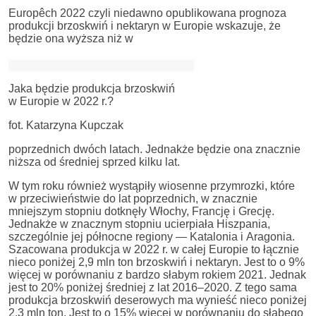
Europêch 2022 czyli niedawno opublikowana prognoza
produkcji brzoskwiń i nektaryn w Europie wskazuje, że
będzie ona wyższa niż w
Jaka będzie produkcja brzoskwiń
w Europie w 2022 r.?
fot. Katarzyna Kupczak
poprzednich dwóch latach. Jednakże będzie ona znacznie
niższa od średniej sprzed kilku lat.
W tym roku również wystąpiły wiosenne przymrozki, które
w przeciwieństwie do lat poprzednich, w znacznie
mniejszym stopniu dotknęły Włochy, Francję i Grecję.
Jednakże w znacznym stopniu ucierpiała Hiszpania,
szczególnie jej północne regiony — Katalonia i Aragonia.
Szacowana produkcja w 2022 r. w całej Europie to łącznie
nieco poniżej 2,9 mln ton brzoskwiń i nektaryn. Jest to o 9%
więcej w porównaniu z bardzo słabym rokiem 2021. Jednak
jest to 20% poniżej średniej z lat 2016–2020. Z tego sama
produkcja brzoskwiń deserowych ma wynieść nieco poniżej
2,3 mln ton. Jest to o 15% więcej w porównaniu do słabego