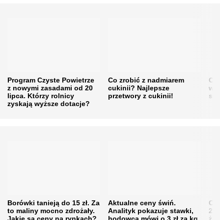
Program Czyste Powietrze
Co zrobić z nadmiarem
Cen
z nowymi zasadami od 20
cukinii? Najlepsze
w h
lipca. Którzy rolnicy
przetwory z cukinii!
się
zyskają wyższe dotacje?
Borówki tanieją do 15 zł. Za
Aktualne ceny świń.
Cen
to maliny mocno zdrożały.
Analityk pokazuje stawki,
202
Jakie są ceny na rynkach?
hodowca mówi o 3 zł za kg
żni