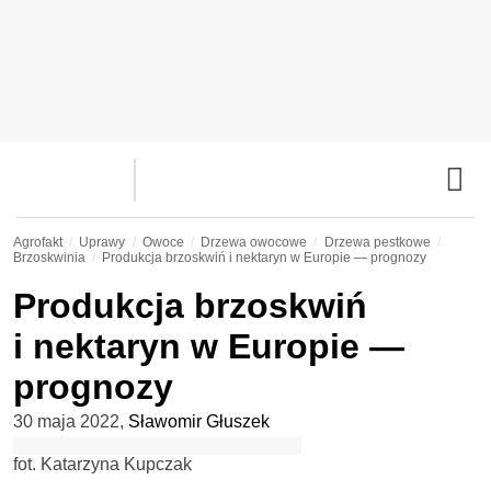
Agrofakt
Uprawy
Owoce
Drzewa owocowe
Drzewa pestkowe
Brzoskwinia
Produkcja brzoskwiń i nektaryn w Europie — prognozy
Produkcja brzoskwiń
i nektaryn w Europie —
prognozy
30 maja 2022
,
Sławomir Głuszek
fot. Katarzyna Kupczak