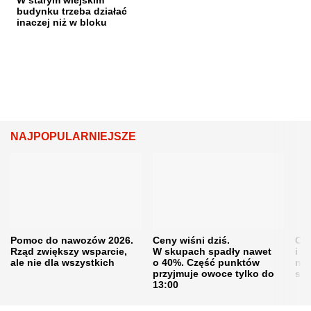
budynku trzeba działać
inaczej niż w bloku
NAJPOPULARNIEJSZE
Pomoc do nawozów 2026.
Ceny wiśni dziś.
Cen
Rząd zwiększy wsparcie,
W skupach spadły nawet
i s
ale nie dla wszystkich
o 40%. Część punktów
naw
przyjmuje owoce tylko do
sku
13:00