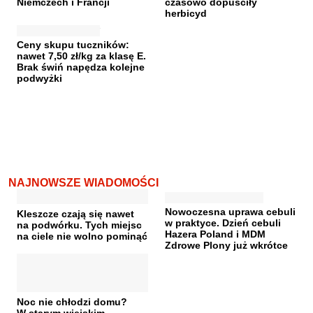
Niemczech i Francji
czasowo dopuściły
herbicyd
Ceny skupu tuczników:
nawet 7,50 zł/kg za klasę E.
Brak świń napędza kolejne
podwyżki
NAJNOWSZE WIADOMOŚCI
Nowoczesna uprawa cebuli
Kleszcze czają się nawet
w praktyce. Dzień cebuli
na podwórku. Tych miejsc
Hazera Poland i MDM
na ciele nie wolno pominąć
Zdrowe Plony już wkrótce
Noc nie chłodzi domu?
W starym wiejskim