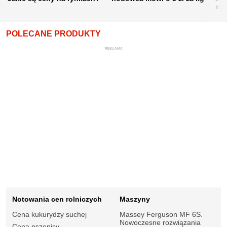
nie
POLECANE PRODUKTY
REKLAMA
Notowania cen rolniczych
Maszyny
Cena kukurydzy suchej
Massey Ferguson MF 6S.
Nowoczesne rozwiązania
Cena pszenicy