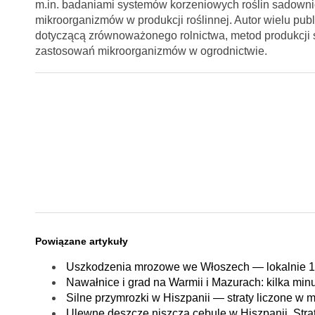
m.in. badaniami systemów korzeniowych roślin sadownic
mikroorganizmów w produkcji roślinnej. Autor wielu p
dotyczącą zrównoważonego rolnictwa, metod produkcji
zastosowań mikroorganizmów w ogrodnictwie.
Powiązane artykuły
Uszkodzenia mrozowe we Włoszech — lokalnie 1
Nawałnice i grad na Warmii i Mazurach: kilka minu
Silne przymrozki w Hiszpanii — straty liczone w m
Ulewne deszcze niszczą cebulę w Hiszpanii. Stra