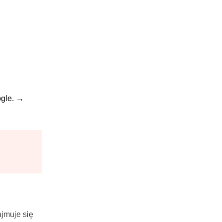
gle.
→
jmuje się