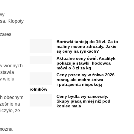
?
wy
sa. Kłopoty
zares.
Borówki tanieją do 15 zł. Za to
maliny mocno zdrożały. Jakie
są ceny na rynkach?
Aktualne ceny świń. Analityk
pokazuje stawki, hodowca
bów wodnych
mówi o 3 zł za kg
ostawia
Ceny pszenicy w żniwa 2026
w wielu
rosną, ale mokre żniwa
i potrącenia niepokoją
rolników
Ceny bydła wyhamowały.
ich obecnym
Skupy płacą mniej niż pod
cześnie na
koniec maja
czyło, że
 można