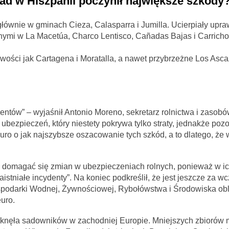
ad w Hiszpanii poczynił największe szkody
łównie w gminach Cieza, Calasparra i Jumilla. Ucierpiały upra
nymi w La Macetúa, Charco Lentisco, Cañadas Bajas i Carricho
wości jak Cartagena i Moratalla, a nawet przybrzeżne Los Asca
ntów” – wyjaśnił Antonio Moreno, sekretarz rolnictwa i zaso
ubezpieczeń, który niestety pokrywa tylko straty, jednakże poz
ro o jak najszybsze oszacowanie tych szkód, a to dlatego, że 
ie domagać się zmian w ubezpieczeniach rolnych, ponieważ w 
istniałe incydenty”. Na koniec podkreślił, że jest jeszcze za w
podarki Wodnej, Żywnościowej, Rybołówstwa i Środowiska obli
uro.
dotknęła sadowników w zachodniej Europie. Mniejszych zbiorów