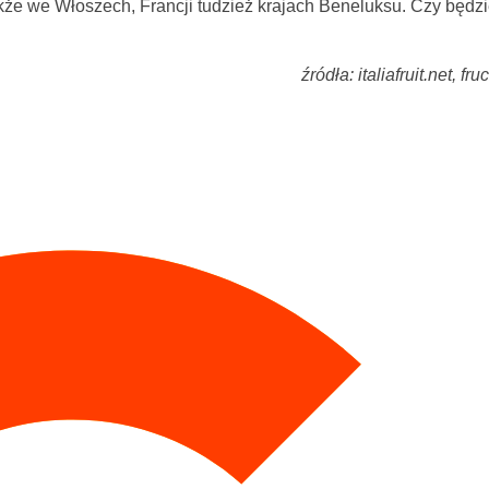
akże we Włoszech, Francji tudzież krajach Beneluksu. Czy będzi
źródła: italiafruit.net, f