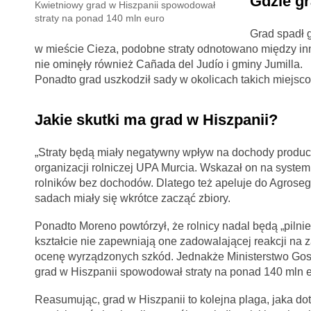
Gdzie gr
Kwietniowy grad w Hiszpanii spowodował
straty na ponad 140 mln euro
Grad spadł g
w mieście Cieza, podobne straty odnotowano między in
nie ominęły również Cañada del Judío i gminy Jumilla.
Ponadto grad uszkodził sady w okolicach takich miejsco
Jakie skutki ma grad w Hiszpanii?
„Straty będą miały negatywny wpływ na dochody produce
organizacji rolniczej UPA Murcia. Wskazał on na system 
rolników bez dochodów. Dlatego też apeluje do Agrosegu
sadach miały się wkrótce zacząć zbiory.
Ponadto Moreno powtórzył, że rolnicy nadal będą „piln
kształcie nie zapewniają one zadowalającej reakcji na za
ocenę wyrządzonych szkód. Jednakże Ministerstwo Gos
grad w Hiszpanii spowodował straty na ponad 140 mln e
Reasumując, grad w Hiszpanii to kolejna plaga, jaka 