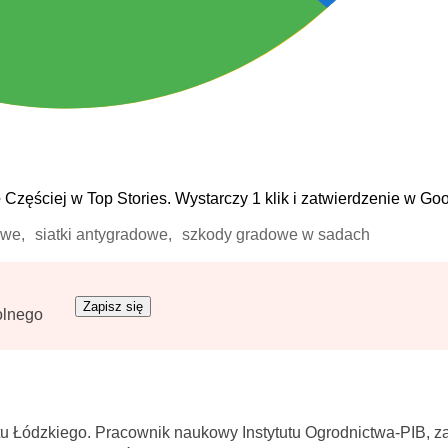
e
Częściej w Top Stories. Wystarczy 1 klik i zatwierdzenie w Goo
owe,
siatki antygradowe,
szkody gradowe w sadach
Zapisz się
olnego
tu Łódzkiego. Pracownik naukowy Instytutu Ogrodnictwa-PIB, za