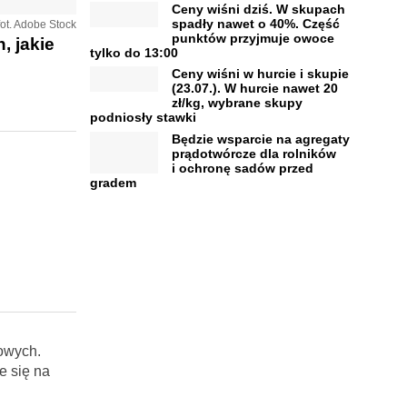
Ceny wiśni dziś. W skupach
spadły nawet o 40%. Część
fot. Adobe Stock
punktów przyjmuje owoce
, jakie
tylko do 13:00
Ceny wiśni w hurcie i skupie
(23.07.). W hurcie nawet 20
zł/kg, wybrane skupy
podniosły stawki
Będzie wsparcie na agregaty
prądotwórcze dla rolników
i ochronę sadów przed
gradem
owych.
e się na