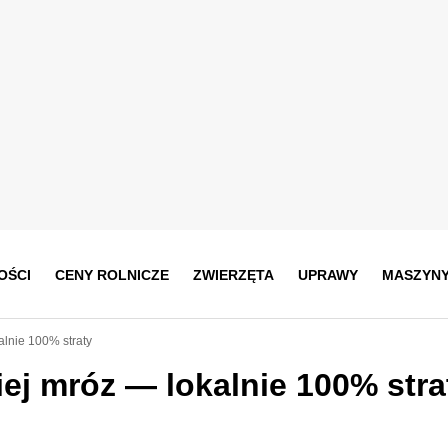
OŚCI
CENY ROLNICZE
ZWIERZĘTA
UPRAWY
MASZYN
alnie 100% straty
ej mróz — lokalnie 100% stra