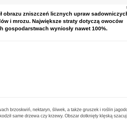
ił obrazu zniszczeń licznych upraw sadowniczych
dów i mrozu. Największe straty dotyczą owoców
ch gospodarstwach wyniosły nawet 100%.
 brzoskwiń, nektaryn, śliwek, a także gruszek i roślin jagod
zkodził same drzewa czy krzewy. Obszar dotknięty klęską szacuj