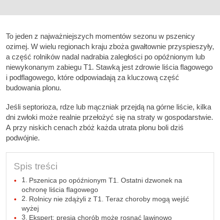
To jeden z najważniejszych momentów sezonu w pszenicy
ozimej. W wielu regionach kraju zboża gwałtownie przyspieszyły,
a część rolników nadal nadrabia zaległości po opóźnionym lub
niewykonanym zabiegu T1. Stawką jest zdrowie liścia flagowego
i podflagowego, które odpowiadają za kluczową część
budowania plonu.
Jeśli septorioza, rdze lub mączniak przejdą na górne liście, kilka
dni zwłoki może realnie przełożyć się na straty w gospodarstwie.
A przy niskich cenach zbóż każda utrata plonu boli dziś
podwójnie.
Spis treści
Pszenica po opóźnionym T1. Ostatni dzwonek na
ochronę liścia flagowego
Rolnicy nie zdążyli z T1. Teraz choroby mogą wejść
wyżej
Ekspert: presja chorób może rosnąć lawinowo