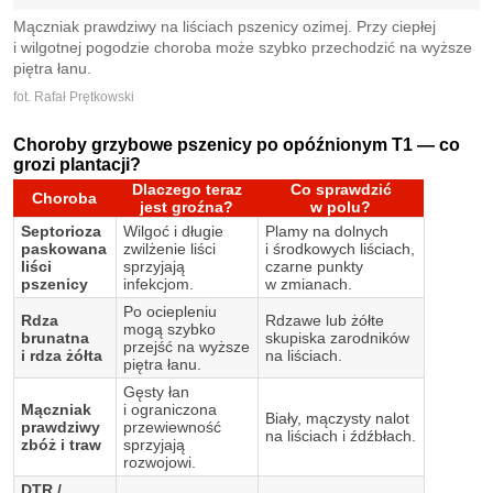
Mączniak prawdziwy na liściach pszenicy ozimej. Przy ciepłej
i wilgotnej pogodzie choroba może szybko przechodzić na wyższe
piętra łanu.
fot. Rafał Prętkowski
Choroby grzybowe pszenicy po opóźnionym T1 — co
grozi plantacji?
Dlaczego teraz
Co sprawdzić
Choroba
jest groźna?
w polu?
Septorioza
Wilgoć i długie
Plamy na dolnych
paskowana
zwilżenie liści
i środkowych liściach,
liści
sprzyjają
czarne punkty
pszenicy
infekcjom.
w zmianach.
Po ociepleniu
Rdza
Rdzawe lub żółte
mogą szybko
brunatna
skupiska zarodników
przejść na wyższe
i rdza żółta
na liściach.
piętra łanu.
Gęsty łan
Mączniak
i ograniczona
Biały, mączysty nalot
prawdziwy
przewiewność
na liściach i źdźbłach.
zbóż i traw
sprzyjają
rozwojowi.
DTR /