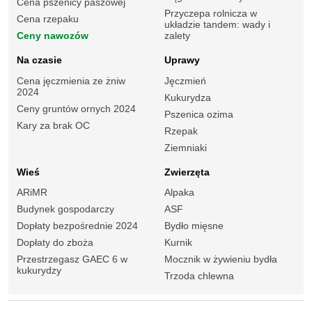
Cena pszenicy paszowej
Przyczepa rolnicza w
Cena rzepaku
układzie tandem: wady i
Ceny nawozów
zalety
Na czasie
Uprawy
Cena jęczmienia ze żniw
Jęczmień
2024
Kukurydza
Ceny gruntów ornych 2024
Pszenica ozima
Kary za brak OC
Rzepak
Ziemniaki
Wieś
Zwierzęta
ARiMR
Alpaka
Budynek gospodarczy
ASF
Dopłaty bezpośrednie 2024
Bydło mięsne
Dopłaty do zboża
Kurnik
Przestrzegasz GAEC 6 w
Mocznik w żywieniu bydła
kukurydzy
Trzoda chlewna