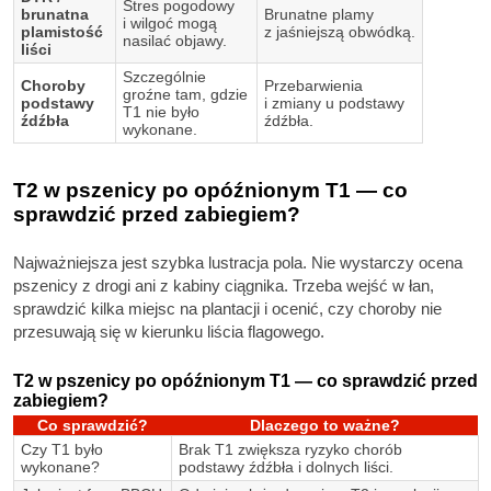
Stres pogodowy
brunatna
Brunatne plamy
i wilgoć mogą
plamistość
z jaśniejszą obwódką.
nasilać objawy.
liści
Szczególnie
Choroby
Przebarwienia
groźne tam, gdzie
podstawy
i zmiany u podstawy
T1 nie było
źdźbła
źdźbła.
wykonane.
T2 w pszenicy po opóźnionym T1 — co
sprawdzić przed zabiegiem?
Najważniejsza jest szybka lustracja pola. Nie wystarczy ocena
pszenicy z drogi ani z kabiny ciągnika. Trzeba wejść w łan,
sprawdzić kilka miejsc na plantacji i ocenić, czy choroby nie
przesuwają się w kierunku liścia flagowego.
T2 w pszenicy po opóźnionym T1 — co sprawdzić przed
zabiegiem?
Co sprawdzić?
Dlaczego to ważne?
Czy T1 było
Brak T1 zwiększa ryzyko chorób
wykonane?
podstawy źdźbła i dolnych liści.