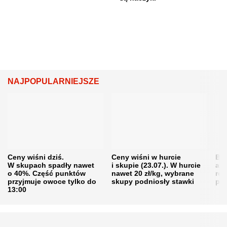
NAJPOPULARNIEJSZE
Ceny wiśni dziś.
Ceny wiśni w hurcie
Będ
W skupach spadły nawet
i skupie (23.07.). W hurcie
agr
o 40%. Część punktów
nawet 20 zł/kg, wybrane
rol
przyjmuje owoce tylko do
skupy podniosły stawki
pr
13:00