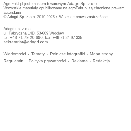
AgroFakt.pl jest znakiem towarowym
Adagri Sp. z o.o.
Wszystkie materiały opublikowane na agroFakt.pl są chronione prawami
autorskimi
© Adagri Sp. z o.o. 2010-2026 r. Wszelkie prawa zastrzeżone.
Adagri sp. z o.o.
ul. Fabryczna 14D, 53-609 Wrocław
tel.
+48 71 79 20 690
, fax. +48 71 34 97 335
sekretariat@adagri.com
Wiadomości
Tematy
Rolnicze infografiki
Mapa strony
Regulamin
Polityka prywatności
Reklama
Redakcja