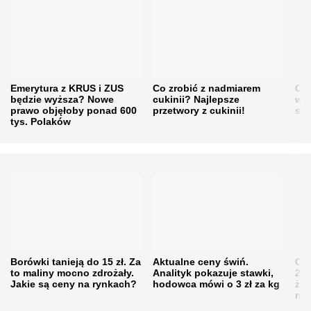
Emerytura z KRUS i ZUS
Co zrobić z nadmiarem
Cen
będzie wyższa? Nowe
cukinii? Najlepsze
w h
prawo objęłoby ponad 600
przetwory z cukinii!
się
tys. Polaków
Borówki tanieją do 15 zł. Za
Aktualne ceny świń.
Cen
to maliny mocno zdrożały.
Analityk pokazuje stawki,
202
Jakie są ceny na rynkach?
hodowca mówi o 3 zł za kg
żni
nie