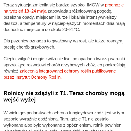
Teraz sytuacja zmieniła się bardzo szybko. IMGW w
prognozie
na tydzień 18–24 maja
zapowiada zróżnicowaną pogodę,
przelotne opady, miejscami burze i lokalnie intensywniejszy
deszcz, a temperatury w najcieplejszych momentach dnia mają
dochodzić miejscami do około 20–21°C.
Dla pszenicy oznacza to gwałtowny wzrost, ale także rosnącą
presję chorób grzybowych.
Ciepło, wilgoć i długie zwilżenie liści po opadach tworzą warunki
sprzyjające rozwojowi chorób grzybowych zbóż, co podkreślają
również
zalecenia integrowanej ochrony roślin publikowane
przez Instytut Ochrony Roślin.
Rolnicy nie zdążyli z T1. Teraz choroby mogą
wejść wyżej
W wielu gospodarstwach ochrona fungicydowa zbóż jest w tym
sezonie wyraźnie opóźniona. Tam, gdzie T1 nie zostało
wykonane albo było wykonane z opóźnieniem, rolnik powinien