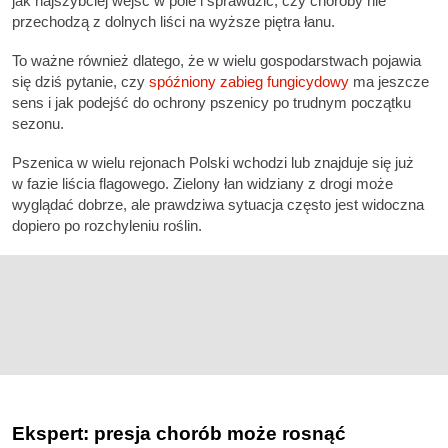
jak najszybciej wejść w pole i sprawdzić, czy choroby nie
przechodzą z dolnych liści na wyższe piętra łanu.
To ważne również dlatego, że w wielu gospodarstwach pojawia
się dziś pytanie, czy
spóźniony zabieg fungicydowy
ma jeszcze
sens i jak podejść do ochrony pszenicy po trudnym początku
sezonu.
Pszenica w wielu rejonach Polski wchodzi lub znajduje się już
w fazie liścia flagowego. Zielony łan widziany z drogi może
wyglądać dobrze, ale prawdziwa sytuacja często jest widoczna
dopiero po rozchyleniu roślin.
Ekspert: presja chorób może rosnąć