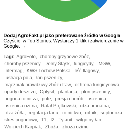
Dodaj AgroFakt.pl jako preferowane źródło w Google
Częściej w Top Stories. Wystarczy 1 klik i zatwierdzenie w
Google.
→
Tagi:
AgroFoto,
choroby grzybowe zbóż,
choroby pszenicy,
Dolny Śląsk,
fungicydy,
IMGW,
Intermag,
KWS Lochow Polska,
liść flagowy,
lustracja pola,
łan pszenicy,
mączniak prawdziwy zbóż i traw,
ochrona fungicydowa,
opady deszczu,
Optysil,
plantacja,
plon pszenicy,
pogoda rolnicza,
pole,
presja chorób,
pszenica,
pszenica ozima,
Rafał Prętkowski,
rdza brunatna,
rdza żółta,
regulacja łanu,
rolnictwo,
rolnik,
septorioza,
stres pogodowy,
T1,
t2,
Tytanit,
wilgotny łan,
Wojciech Karpiak,
Zboża,
zboża ozime