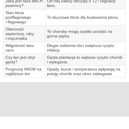
Jaka jest faza BBCH
Od niej zależy decyzja o T2 i regulacji
pszenicy?
łanu.
Stan liścia
podflagowego
To kluczowe liście dla budowania plonu.
i flagowego
Obecność
Te choroby mogą szybko przejść na
septoriozy, rdzy
górne piętra.
i mączniaka
Wilgotność łanu
Długie zwilżenie liści zwiększa ryzyko
rano
infekcji.
Czy łan jest zbyt
Gęsta plantacja to większe ryzyko chorób
gęsty?
i wylegania.
Prognozę IMGW na
Opady, burze i temperatura wpływają na
najbliższe dni
presję chorób oraz okno zabiegowe.