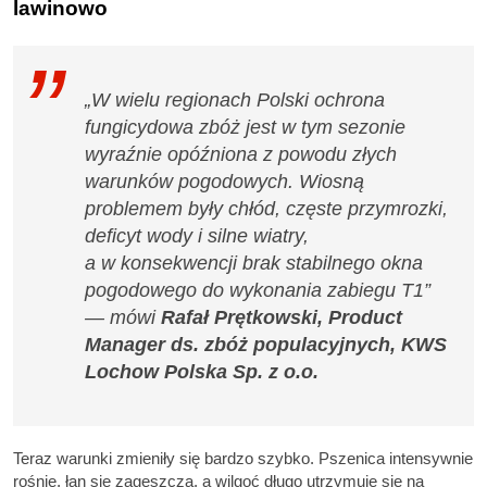
lawinowo
„W wielu regionach Polski ochrona
fungicydowa zbóż jest w tym sezonie
wyraźnie opóźniona z powodu złych
warunków pogodowych. Wiosną
problemem były chłód, częste przymrozki,
deficyt wody i silne wiatry,
a w konsekwencji brak stabilnego okna
pogodowego do wykonania zabiegu T1”
— mówi
Rafał Prętkowski, Product
Manager ds. zbóż populacyjnych, KWS
Lochow Polska Sp. z o.o.
Teraz warunki zmieniły się bardzo szybko. Pszenica intensywnie
rośnie, łan się zagęszcza, a wilgoć długo utrzymuje się na