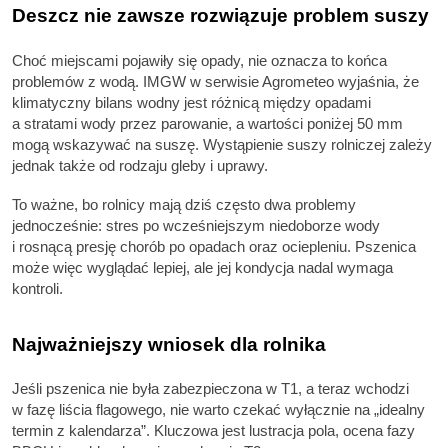
Deszcz nie zawsze rozwiązuje problem suszy
Choć miejscami pojawiły się opady, nie oznacza to końca
problemów z wodą. IMGW w serwisie Agrometeo wyjaśnia, że
klimatyczny bilans wodny jest różnicą między opadami
a stratami wody przez parowanie, a wartości poniżej 50 mm
mogą wskazywać na suszę. Wystąpienie suszy rolniczej zależy
jednak także od rodzaju gleby i uprawy.
To ważne, bo rolnicy mają dziś często dwa problemy
jednocześnie: stres po wcześniejszym niedoborze wody
i rosnącą presję chorób po opadach oraz ociepleniu. Pszenica
może więc wyglądać lepiej, ale jej kondycja nadal wymaga
kontroli.
Najważniejszy wniosek dla rolnika
Jeśli pszenica nie była zabezpieczona w T1, a teraz wchodzi
w fazę liścia flagowego, nie warto czekać wyłącznie na „idealny
termin z kalendarza”. Kluczowa jest lustracja pola, ocena fazy