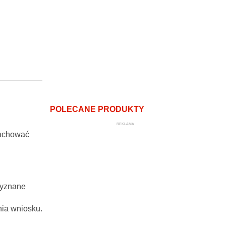
POLECANE PRODUKTY
REKLAMA
zachować
zyznane
ia wniosku.