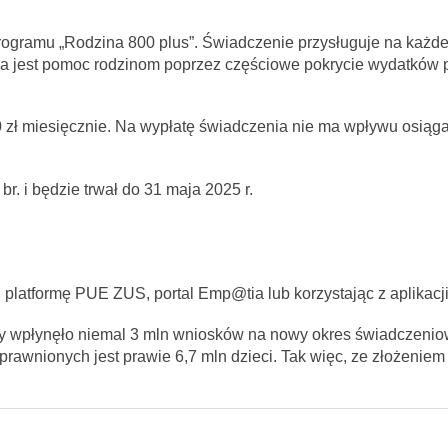
rogramu „Rodzina 800 plus”. Świadczenie przysługuje na każde
cia jest pomoc rodzinom poprzez częściowe pokrycie wydatków 
 zł miesięcznie. Na wypłatę świadczenia nie ma wpływu osiąg
. i będzie trwał do 31 maja 2025 r.
platformę PUE ZUS, portal Emp@tia lub korzystając z aplikac
ry wpłynęło niemal 3 mln wniosków na nowy okres świadczeniow
rawnionych jest prawie 6,7 mln dzieci. Tak więc, ze złożenie