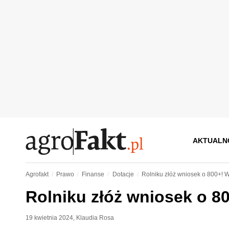
AKTUALN
Agrofakt
Prawo
Finanse
Dotacje
Rolniku złóż wniosek o 800+! W
Rolniku złóż wniosek o 8
19 kwietnia 2024
,
Klaudia Rosa