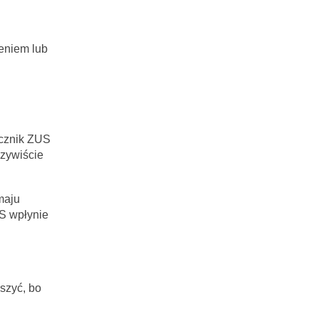
eniem lub
ecznik ZUS
czywiście
maju
S wpłynie
szyć, bo