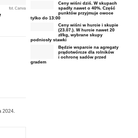
Ceny wiśni dziś. W skupach
spadły nawet o 40%. Część
fot. Canva
punktów przyjmuje owoce
w
tylko do 13:00
Ceny wiśni w hurcie i skupie
(23.07.). W hurcie nawet 20
zł/kg, wybrane skupy
podniosły stawki
Będzie wsparcie na agregaty
prądotwórcze dla rolników
i ochronę sadów przed
gradem
a 2024.