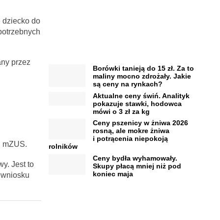
 dziecko do
potrzebnych
any przez
Borówki tanieją do 15 zł. Za to
maliny mocno zdrożały. Jakie
są ceny na rynkach?
Aktualne ceny świń. Analityk
pokazuje stawki, hodowca
mówi o 3 zł za kg
Ceny pszenicy w żniwa 2026
rosną, ale mokre żniwa
i potrącenia niepokoją
ji mZUS.
rolników
Ceny bydła wyhamowały.
y. Jest to
Skupy płacą mniej niż pod
koniec maja
m wniosku