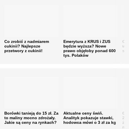
Co zrobić z nadmiarem
Emerytura z KRUS i ZUS
Cen
cukinii? Najlepsze
będzie wyższa? Nowe
w h
przetwory z cukinii!
prawo objęłoby ponad 600
się
tys. Polaków
Borówki tanieją do 15 zł. Za
Aktualne ceny świń.
Cen
to maliny mocno zdrożały.
Analityk pokazuje stawki,
202
Jakie są ceny na rynkach?
hodowca mówi o 3 zł za kg
żni
nie