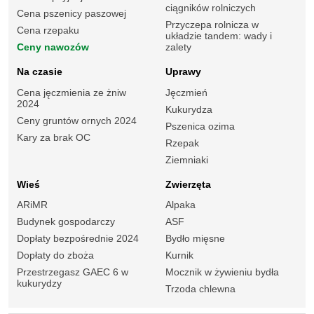
ciągników rolniczych
Cena pszenicy paszowej
Przyczepa rolnicza w
Cena rzepaku
układzie tandem: wady i
Ceny nawozów
zalety
Na czasie
Uprawy
Cena jęczmienia ze żniw
Jęczmień
2024
Kukurydza
Ceny gruntów ornych 2024
Pszenica ozima
Kary za brak OC
Rzepak
Ziemniaki
Wieś
Zwierzęta
ARiMR
Alpaka
Budynek gospodarczy
ASF
Dopłaty bezpośrednie 2024
Bydło mięsne
Dopłaty do zboża
Kurnik
Przestrzegasz GAEC 6 w
Mocznik w żywieniu bydła
kukurydzy
Trzoda chlewna