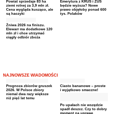
Powiat sprzedaje 83 ha
Emerytura z KRUS i ZUS
ziemi rolnej za 3,9 mln zł.
będzie wyższa? Nowe
Cena wygląda kusząco, ale
prawo objęłoby ponad 600
są haczyki
tys. Polaków
Żniwa 2026 na finiszu.
Elewarr ma dodatkowe 120
mln zł i chce utrzymać
ciągły odbiór zboża
NAJNOWSZE WIADOMOŚCI
Prognoza zbiorów gruszek
Ciasto bananowe – proste
2026. W Polsce zbiory
i wyjątkowo smaczne!
niemal dwa razy większe
niż pięć lat temu
Po upałach nie wszędzie
spadł deszcz. Czy to dobry
moment na uprawę