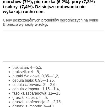
marchew (7%), pietruszka (6,2%), pory (7,3%)
i selery (7,4%). Dzisiejsze notowania nie
wykazują ruchu cen.
Ceny poszczególnych produktów ogrodniczych na rynku
Bronisze wynosiły
w zł/kg:
bakłażan: 4—5,5,
brukselka: 4—5,
buraki ćwikłowe: 0,85—1,2,
cebula biała: 0,95—1,25,
cebula czerwona: 2— 2,6,
cebula z importu: 1,15—1,4,
fasolka szparagowa: 11—13,
gruszki klapsa: 4—5,
gruszki konferencja: 2—2,75,
gruszki z importu: 3—4,1,