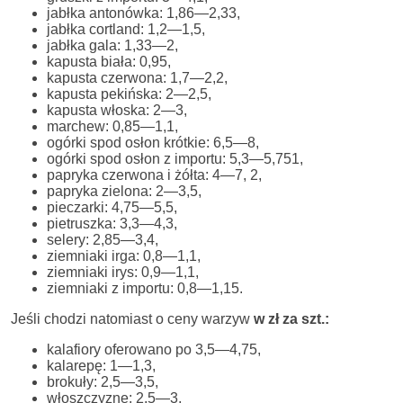
jabłka antonówka: 1,86—2,33,
jabłka cortland: 1,2—1,5,
jabłka gala: 1,33—2,
kapusta biała: 0,95,
kapusta czerwona: 1,7—2,2,
kapusta pekińska: 2—2,5,
kapusta włoska: 2—3,
marchew: 0,85—1,1,
ogórki spod osłon krótkie: 6,5—8,
ogórki spod osłon z importu: 5,3—5,751,
papryka czerwona i żółta: 4—7, 2,
papryka zielona: 2—3,5,
pieczarki: 4,75—5,5,
pietruszka: 3,3—4,3,
selery: 2,85—3,4,
ziemniaki irga: 0,8—1,1,
ziemniaki irys: 0,9—1,1,
ziemniaki z importu: 0,8—1,15.
Jeśli chodzi natomiast o ceny warzyw
w zł za szt.:
kalafiory oferowano po 3,5—4,75,
kalarepę: 1—1,3,
brokuły: 2,5—3,5,
włoszczyznę: 2,5—3,