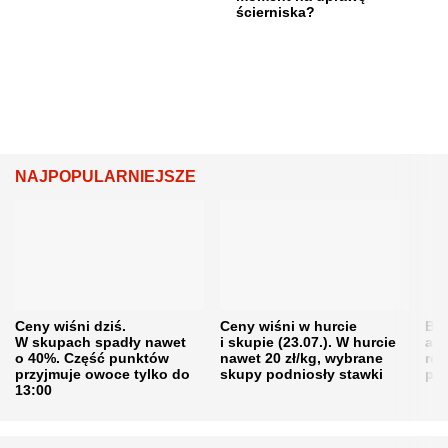
ścierniska?
NAJPOPULARNIEJSZE
Ceny wiśni dziś.
Ceny wiśni w hurcie
Będ
W skupach spadły nawet
i skupie (23.07.). W hurcie
agr
o 40%. Część punktów
nawet 20 zł/kg, wybrane
rol
przyjmuje owoce tylko do
skupy podniosły stawki
pr
13:00