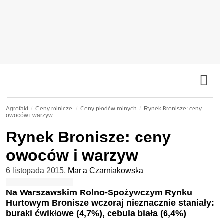
Agrofakt
Ceny rolnicze
Ceny płodów rolnych
Rynek Bronisze: ceny
owoców i warzyw
Rynek Bronisze: ceny
owoców i warzyw
6 listopada 2015
,
Maria Czarniakowska
Na Warszawskim Rolno-Spożywczym Rynku
Hurtowym Bronisze wczoraj nieznacznie staniały:
buraki ćwikłowe (4,7%), cebula biała (6,4%)