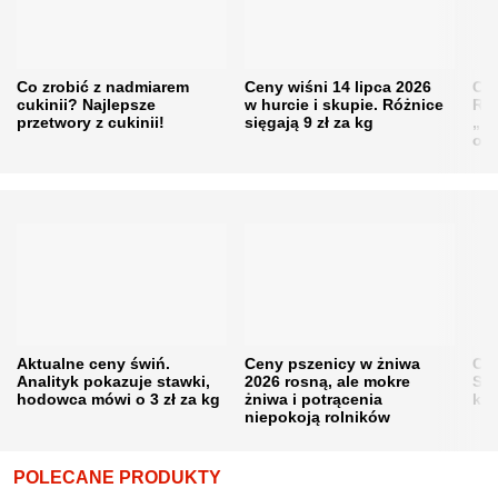
Co zrobić z nadmiarem
Ceny wiśni 14 lipca 2026
Cen
cukinii? Najlepsze
w hurcie i skupie. Różnice
Rol
przetwory z cukinii!
sięgają 9 zł za kg
„pe
obn
Aktualne ceny świń.
Ceny pszenicy w żniwa
Ce
Analityk pokazuje stawki,
2026 rosną, ale mokre
Sku
hodowca mówi o 3 zł za kg
żniwa i potrącenia
kon
niepokoją rolników
POLECANE PRODUKTY