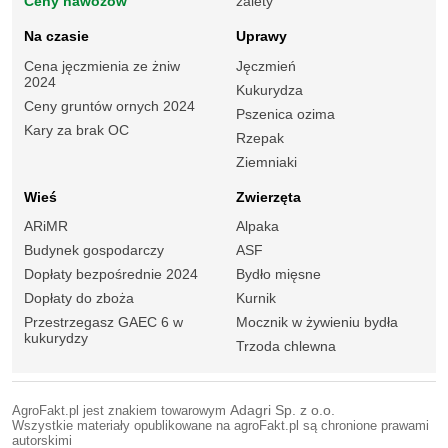
Ceny nawozów
zalety
Na czasie
Uprawy
Cena jęczmienia ze żniw
Jęczmień
2024
Kukurydza
Ceny gruntów ornych 2024
Pszenica ozima
Kary za brak OC
Rzepak
Ziemniaki
Wieś
Zwierzęta
ARiMR
Alpaka
Budynek gospodarczy
ASF
Dopłaty bezpośrednie 2024
Bydło mięsne
Dopłaty do zboża
Kurnik
Przestrzegasz GAEC 6 w
Mocznik w żywieniu bydła
kukurydzy
Trzoda chlewna
AgroFakt.pl jest znakiem towarowym
Adagri Sp. z o.o.
Wszystkie materiały opublikowane na agroFakt.pl są chronione prawami
autorskimi