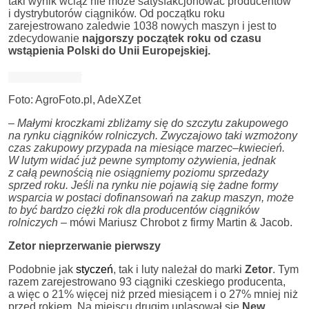
taki wynik wciąż nie może satysfakcjonować producentów
i dystrybutorów ciągników. Od początku roku
zarejestrowano zaledwie 1038 nowych maszyn i jest to
zdecydowanie
najgorszy początek roku od czasu
wstąpienia Polski do Unii Europejskiej.
Foto: AgroFoto.pl, AdeXZet
–
Małymi kroczkami zbliżamy się do szczytu zakupowego
na rynku ciągników rolniczych. Zwyczajowo taki wzmożony
czas zakupowy przypada na miesiące marzec–kwiecień.
W lutym widać już pewne symptomy ożywienia, jednak
z całą pewnością nie osiągniemy poziomu sprzedaży
sprzed roku. Jeśli na rynku nie pojawią się żadne formy
wsparcia w postaci dofinansowań na zakup maszyn, może
to być bardzo ciężki rok dla producentów ciągników
rolniczych
– mówi Mariusz Chrobot z firmy Martin & Jacob.
Zetor nieprzerwanie pierwszy
Podobnie jak
styczeń
, tak i luty należał do marki
Zetor
. Tym
razem zarejestrowano 93 ciągniki czeskiego producenta,
a więc o 21% więcej niż przed miesiącem i o 27% mniej niż
przed rokiem. Na miejscu drugim uplasował się
New