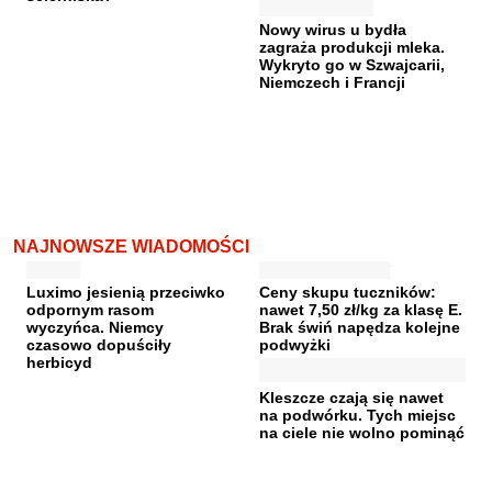
Nowy wirus u bydła
zagraża produkcji mleka.
Wykryto go w Szwajcarii,
Niemczech i Francji
NAJNOWSZE WIADOMOŚCI
Luximo jesienią przeciwko
Ceny skupu tuczników:
odpornym rasom
nawet 7,50 zł/kg za klasę E.
wyczyńca. Niemcy
Brak świń napędza kolejne
czasowo dopuściły
podwyżki
herbicyd
Kleszcze czają się nawet
na podwórku. Tych miejsc
na ciele nie wolno pominąć