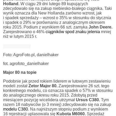
Holland
. W ciągu 29 dni lutego 89 kupujących
zdecydowało się na zakup niebiesko-białego ciągnika. Taki
wynik oznacza dla New Hollanda zarówno wzrost, jak
i spadek sprzedaży – wzrost o 35% w stosunku do stycznia
i spadek o 29% w porównaniu z analogicznym okresem
roku 2015. Podium z wynikiem 66 szt. zamyka
John Deere.
Zarejestrowano o 46%
ciągników spod znaku jelenia
mniej
niż w lutym 2015 r.
Foto: AgroFoto.pl, danielhaker
fot. agrofoto_danielhaker
Major 80 na topie
Podobnie jak przed rokiem liderem w lutowym zestawieniu
modeli został
Zetor Major 80.
Zarejestrowano 26 szt. tego
konkretnego modelu, co oznacza spadek o 57% w stosunku
do analogicznego okresu roku 2015. Zdobytą przed
miesiącem pozycję wicelidera utrzymał
Ursus C380.
Tym
razem 18 nabywców (o 3 mniej) zdecydowało się na zakup
modelu C380
. Na najniższym stopniu podium z wynikiem
16 rejestracji uplasowała się
Kubota M6060.
Sprzedaż