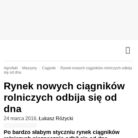
Agrofakt
Maszyny
Ciągniki
Rynek nowych ciągników rolniczych odbija
się od dna
Rynek nowych ciągników
rolniczych odbija się od
dna
24 marca 2016
,
Łukasz Różycki
Po bardzo słabym styczniu rynek ciągników