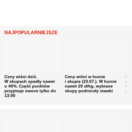
NAJPOPULARNIEJSZE
Ceny wiśni dziś.
Ceny wiśni w hurcie
Będ
W skupach spadły nawet
i skupie (23.07.). W hurcie
agr
o 40%. Część punktów
nawet 20 zł/kg, wybrane
rol
przyjmuje owoce tylko do
skupy podniosły stawki
pr
13:00