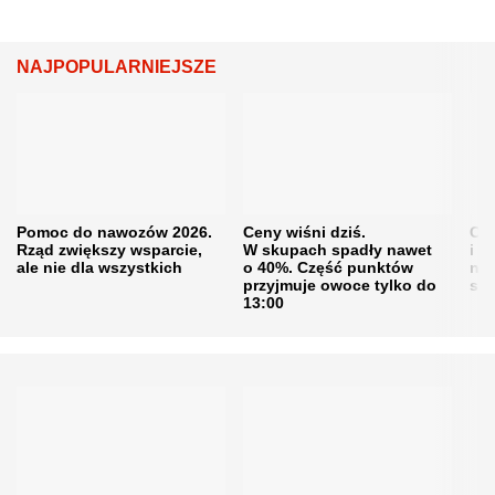
NAJPOPULARNIEJSZE
Pomoc do nawozów 2026.
Ceny wiśni dziś.
Cen
Rząd zwiększy wsparcie,
W skupach spadły nawet
i s
ale nie dla wszystkich
o 40%. Część punktów
naw
przyjmuje owoce tylko do
sku
13:00