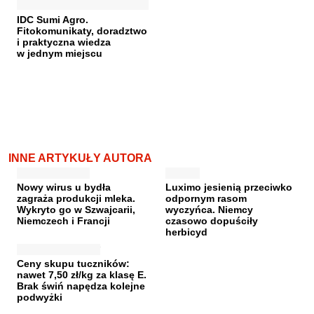
IDC Sumi Agro.
Fitokomunikaty, doradztwo
i praktyczna wiedza
w jednym miejscu
INNE ARTYKUŁY AUTORA
Nowy wirus u bydła
Luximo jesienią przeciwko
zagraża produkcji mleka.
odpornym rasom
Wykryto go w Szwajcarii,
wyczyńca. Niemcy
Niemczech i Francji
czasowo dopuściły
herbicyd
Ceny skupu tuczników:
nawet 7,50 zł/kg za klasę E.
Brak świń napędza kolejne
podwyżki