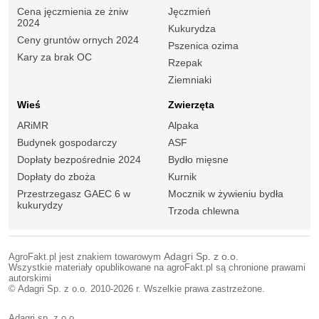
Cena jęczmienia ze żniw
Jęczmień
2024
Kukurydza
Ceny gruntów ornych 2024
Pszenica ozima
Kary za brak OC
Rzepak
Ziemniaki
Wieś
Zwierzęta
ARiMR
Alpaka
Budynek gospodarczy
ASF
Dopłaty bezpośrednie 2024
Bydło mięsne
Dopłaty do zboża
Kurnik
Przestrzegasz GAEC 6 w
Mocznik w żywieniu bydła
kukurydzy
Trzoda chlewna
AgroFakt.pl jest znakiem towarowym
Adagri Sp. z o.o.
Wszystkie materiały opublikowane na agroFakt.pl są chronione prawami
autorskimi
© Adagri Sp. z o.o. 2010-2026 r. Wszelkie prawa zastrzeżone.
Adagri sp. z o.o.