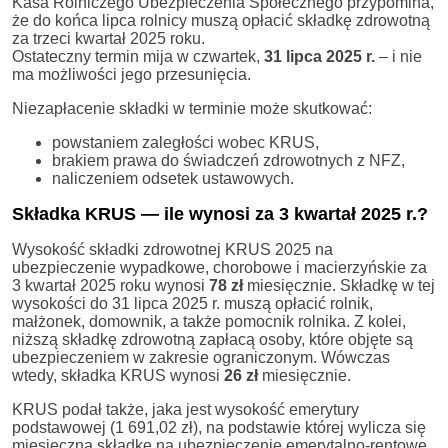
Kasa Rolniczego Ubezpieczenia Społecznego przypomina,
że do końca lipca rolnicy muszą opłacić składkę zdrowotną
za trzeci kwartał 2025 roku.
Ostateczny termin mija w czwartek,
31 lipca 2025 r.
– i nie
ma możliwości jego przesunięcia.
Niezapłacenie składki w terminie może skutkować:
powstaniem zaległości wobec KRUS,
brakiem prawa do świadczeń zdrowotnych z NFZ,
naliczeniem odsetek ustawowych.
Składka KRUS — ile wynosi za 3 kwartał 2025 r.?
Wysokość składki zdrowotnej KRUS 2025 na
ubezpieczenie wypadkowe, chorobowe i macierzyńskie za
3 kwartał 2025 roku wynosi
78 zł
miesięcznie. Składkę w tej
wysokości do 31 lipca 2025 r. muszą opłacić rolnik,
małżonek, domownik, a także pomocnik rolnika. Z kolei,
niższą składkę zdrowotną zapłacą osoby, które objęte są
ubezpieczeniem w zakresie ograniczonym. Wówczas
wtedy, składka KRUS wynosi
26 zł
miesięcznie.
KRUS podał także, jaka jest wysokość emerytury
podstawowej (1 691,02 zł), na podstawie której wylicza się
miesięczną składkę na ubezpieczenie emerytalno-rentowe