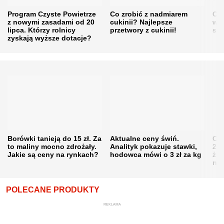
Program Czyste Powietrze
Co zrobić z nadmiarem
Cen
z nowymi zasadami od 20
cukinii? Najlepsze
w h
lipca. Którzy rolnicy
przetwory z cukinii!
się
zyskają wyższe dotacje?
Borówki tanieją do 15 zł. Za
Aktualne ceny świń.
Cen
to maliny mocno zdrożały.
Analityk pokazuje stawki,
202
Jakie są ceny na rynkach?
hodowca mówi o 3 zł za kg
żni
nie
POLECANE PRODUKTY
REKLAMA