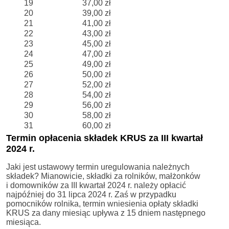
19
37,00 zł
20
39,00 zł
21
41,00 zł
22
43,00 zł
23
45,00 zł
24
47,00 zł
25
49,00 zł
26
50,00 zł
27
52,00 zł
28
54,00 zł
29
56,00 zł
30
58,00 zł
31
60,00 zł
Termin opłacenia składek KRUS za III kwartał
2024 r.
Jaki jest ustawowy termin uregulowania należnych
składek? Mianowicie, składki za rolników, małżonków
i domowników za III kwartał 2024 r. należy opłacić
najpóźniej do 31 lipca 2024 r. Zaś w przypadku
pomocników rolnika, termin wniesienia opłaty składki
KRUS za dany miesiąc upływa z 15 dniem następnego
miesiąca.