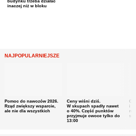
budynku trzeba działać
inaczej niż w bloku
NAJPOPULARNIEJSZE
Pomoc do nawozów 2026.
Ceny wiśni dziś.
Cen
Rząd zwiększy wsparcie,
W skupach spadły nawet
i s
ale nie dla wszystkich
o 40%. Część punktów
naw
przyjmuje owoce tylko do
sku
13:00