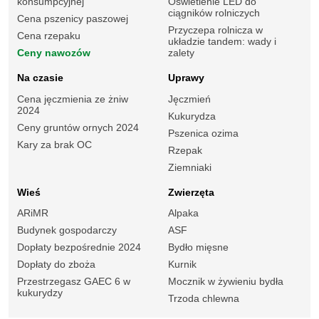
konsumpcyjnej
Oświetlenie LED do
ciągników rolniczych
Cena pszenicy paszowej
Przyczepa rolnicza w
Cena rzepaku
układzie tandem: wady i
Ceny nawozów
zalety
Na czasie
Uprawy
Cena jęczmienia ze żniw
Jęczmień
2024
Kukurydza
Ceny gruntów ornych 2024
Pszenica ozima
Kary za brak OC
Rzepak
Ziemniaki
Wieś
Zwierzęta
ARiMR
Alpaka
Budynek gospodarczy
ASF
Dopłaty bezpośrednie 2024
Bydło mięsne
Dopłaty do zboża
Kurnik
Przestrzegasz GAEC 6 w
Mocznik w żywieniu bydła
kukurydzy
Trzoda chlewna