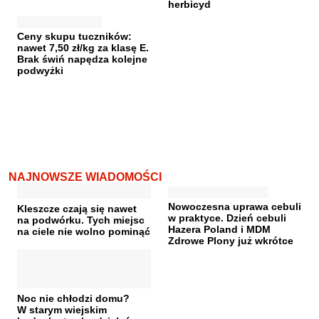
herbicyd
Ceny skupu tuczników:
nawet 7,50 zł/kg za klasę E.
Brak świń napędza kolejne
podwyżki
NAJNOWSZE WIADOMOŚCI
Nowoczesna uprawa cebuli
Kleszcze czają się nawet
w praktyce. Dzień cebuli
na podwórku. Tych miejsc
Hazera Poland i MDM
na ciele nie wolno pominąć
Zdrowe Plony już wkrótce
Noc nie chłodzi domu?
W starym wiejskim