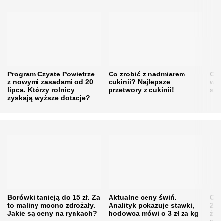
Program Czyste Powietrze
Co zrobić z nadmiarem
Cen
z nowymi zasadami od 20
cukinii? Najlepsze
w h
lipca. Którzy rolnicy
przetwory z cukinii!
się
zyskają wyższe dotacje?
Borówki tanieją do 15 zł. Za
Aktualne ceny świń.
Cen
to maliny mocno zdrożały.
Analityk pokazuje stawki,
202
Jakie są ceny na rynkach?
hodowca mówi o 3 zł za kg
żni
nie