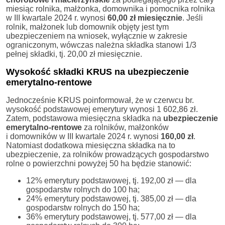
miesiąc rolnika, małżonka, domownika i pomocnika rolnika
w III kwartale 2024 r. wynosi
60,00 zł miesięcznie
. Jeśli
rolnik, małżonek lub domownik objęty jest tym
ubezpieczeniem na wniosek, wyłącznie w zakresie
ograniczonym, wówczas należna składka stanowi 1/3
pełnej składki, tj. 20,00 zł miesięcznie.
Wysokość składki KRUS na ubezpieczenie
emerytalno-rentowe
Jednocześnie KRUS poinformował, że w czerwcu br.
wysokość podstawowej emerytury wynosi 1 602,86 zł.
Zatem, podstawowa miesięczna składka na
ubezpieczenie
emerytalno-rentowe
za rolników, małżonków
i domowników w III kwartale 2024 r. wynosi
160,00 zł
.
Natomiast dodatkowa miesięczna składka na to
ubezpieczenie, za rolników prowadzących gospodarstwo
rolne o powierzchni powyżej 50 ha będzie stanowić:
12% emerytury podstawowej, tj. 192,00 zł — dla
gospodarstw rolnych do 100 ha;
24% emerytury podstawowej, tj. 385,00 zł — dla
gospodarstw rolnych do 150 ha;
36% emerytury podstawowej, tj. 577,00 zł — dla