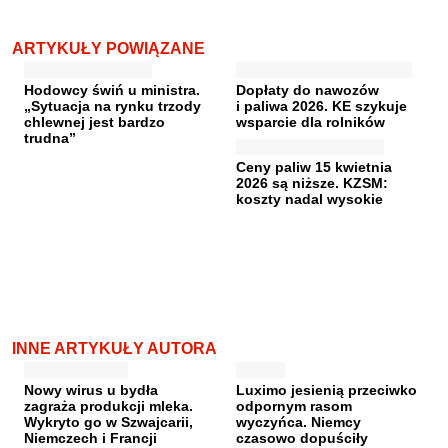
ARTYKUŁY POWIĄZANE
Hodowcy świń u ministra.
Dopłaty do nawozów
„Sytuacja na rynku trzody
i paliwa 2026. KE szykuje
chlewnej jest bardzo
wsparcie dla rolników
trudna”
Ceny paliw 15 kwietnia
2026 są niższe. KZSM:
koszty nadal wysokie
INNE ARTYKUŁY AUTORA
Nowy wirus u bydła
Luximo jesienią przeciwko
zagraża produkcji mleka.
odpornym rasom
Wykryto go w Szwajcarii,
wyczyńca. Niemcy
Niemczech i Francji
czasowo dopuściły