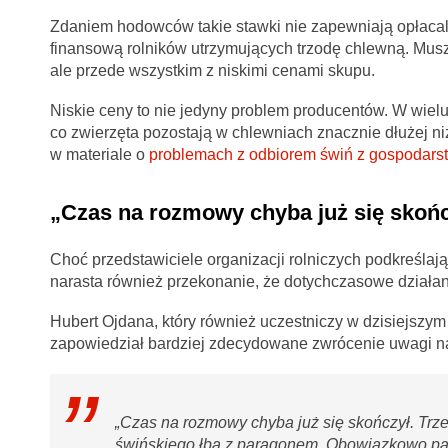
Zdaniem hodowców takie stawki nie zapewniają opłacaln
finansową rolników utrzymujących trzodę chlewną. Muszą
ale przede wszystkim z niskimi cenami skupu.
Niskie ceny to nie jedyny problem producentów. W wiel
co zwierzęta pozostają w chlewniach znacznie dłużej ni
w materiale o
problemach z odbiorem świń z gospodarst
„Czas na rozmowy chyba już się skońc
Choć przedstawiciele organizacji rolniczych podkreślaj
narasta również przekonanie, że dotychczasowe działan
Hubert Ojdana, który również uczestniczy w dzisiejsz
zapowiedział bardziej zdecydowane zwrócenie uwagi n
„Czas na rozmowy chyba już się skończył. Trze
świńskiego łba z paragonem. Obowiązkowo par