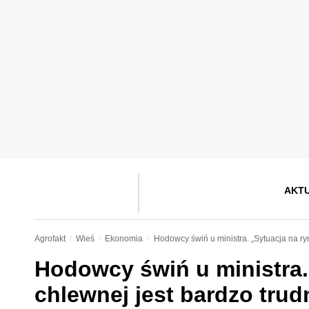
AKT
Agrofakt
Wieś
Ekonomia
Hodowcy świń u ministra. „Sytuacja na ry
Hodowcy świń u ministra.
chlewnej jest bardzo trud