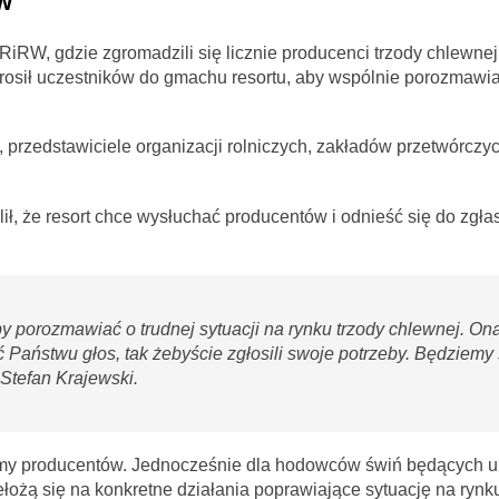
w
iRW, gdzie zgromadzili się licznie producenci trzody chlewnej
rosił uczestników do gmachu resortu, aby wspólnie porozmawiać
rzedstawiciele organizacji rolniczych, zakładów przetwórczyc
ił, że resort chce wysłuchać producentów i odnieść się do zgł
y porozmawiać o trudnej sytuacji na rynku trzody chlewnej. Ona
Państwu głos, tak żebyście zgłosili swoje potrzeby. Będziemy 
 Stefan Krajewski.
lemy producentów. Jednocześnie dla hodowców świń będących u 
łożą się na konkretne działania poprawiające sytuację na rynk