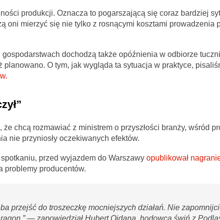
ości produkcji. Oznacza to pogarszającą się coraz bardziej sy
 oni mierzyć się nie tylko z rosnącymi kosztami prowadzenia p
u gospodarstwach dochodzą także opóźnienia w odbiorze tuczn
ż planowano. O tym, jak wygląda ta sytuacja w praktyce, pisali
w.
zył”
ą, że chcą rozmawiać z ministrem o przyszłości branży, wśród 
ia nie przyniosły oczekiwanych efektów.
ym spotkaniu, przed wyjazdem do Warszawy
opublikował nagrani
a problemy producentów.
ba przejść do troszeczkę mocniejszych działań. Nie zapomnijc
agon.” — zapowiedział Hubert Ojdana, hodowca świń z Podlas