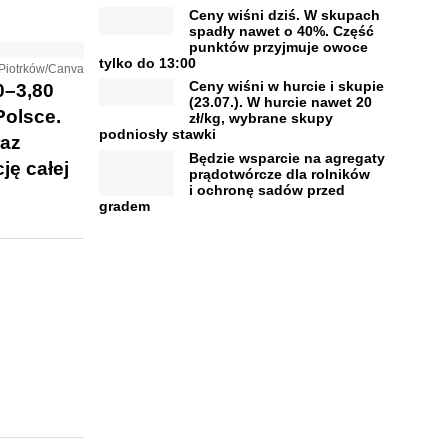
Ceny wiśni dziś. W skupach
spadły nawet o 40%. Część
punktów przyjmuje owoce
tylko do 13:00
 Piotrków/Canva
Ceny wiśni w hurcie i skupie
0–3,80
(23.07.). W hurcie nawet 20
Polsce.
zł/kg, wybrane skupy
podniosły stawki
raz
Będzie wsparcie na agregaty
ję całej
prądotwórcze dla rolników
i ochronę sadów przed
gradem