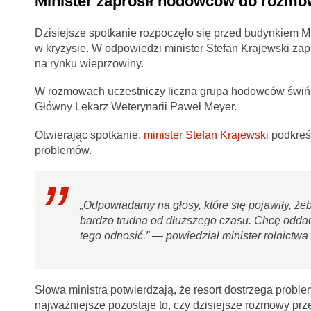
Minister zaprosił hodowców do rozmó
Dzisiejsze spotkanie rozpoczęło się przed budynkiem MR
w kryzysie. W odpowiedzi minister Stefan Krajewski zap
na rynku wieprzowiny.
W rozmowach uczestniczy liczna grupa hodowców świń, p
Główny Lekarz Weterynarii Paweł Meyer.
Otwierając spotkanie,
minister Stefan Krajewski
podkreśl
problemów.
„Odpowiadamy na głosy, które się pojawiły, żeb
bardzo trudna od dłuższego czasu. Chcę oddać 
tego odnosić.” — powiedział minister rolnictwa
Słowa ministra potwierdzają, że resort dostrzega prob
najważniejsze pozostaje to, czy dzisiejsze rozmowy prze