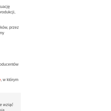
tuację
rodukcji,
ików, przez
śmy
producentów
e
, w którym
ie wziąć
ia.