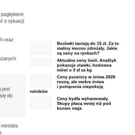
 pogłębieni
 o sytuacji
h oraz
Borówki tanieją do 15 zł. Za to
maliny mocno zdrożały. Jakie
są ceny na rynkach?
aszanych
Aktualne ceny świń. Analityk
pokazuje stawki, hodowca
mówi o 3 zł za kg
Ceny pszenicy w żniwa 2026
rosną, ale mokre żniwa
i potrącenia niepokoją
 jest
rolników
się do
Ceny bydła wyhamowały.
Skupy płacą mniej niż pod
koniec maja
ministra
u.