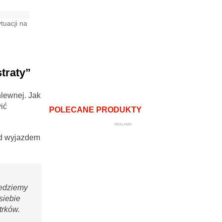
tuacji na
traty”
hlewnej. Jak
ić
POLECANE PRODUKTY
REKLAMA
d wyjazdem
jedziemy
siebie
trków.