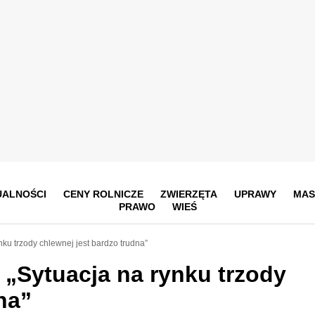
UALNOŚCI
CENY ROLNICZE
ZWIERZĘTA
UPRAWY
MAS
PRAWO
WIEŚ
nku trzody chlewnej jest bardzo trudna”
 „Sytuacja na rynku trzody
na”