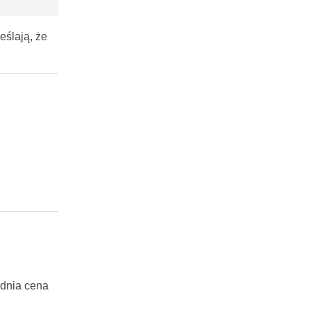
ślają, że
ednia cena