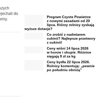
szych
yjechali do
Program Czyste Powietrze
winy.
z nowymi zasadami od 20
lipca. Którzy rolnicy zyskają
wyższe dotacje?
Co zrobić z nadmiarem
cukinii? Najlepsze przetwory
z cukinii!
Ceny wiśni 14 lipca 2026
w hurcie i skupie. Różnice
sięgają 9 zł za kg
Ceny bydła 22 lipca 2026.
Rolnicy komentują: „pewnie
po południu obniżą”