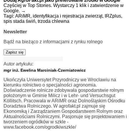
Dodaj AgroFakt.pl jako preferowane źródło w Google
Częściej w Top Stories. Wystarczy 1 klik i zatwierdzenie w
Google.
→
Tagi:
ARiMR,
identyfikacja i rejestracja zwierząt,
IRZplus,
spis stada świń,
trzoda chlewna
Newsletter
Bądź na bieżąco z informacjami z rynku rolnego
Zapisz się
Autor artykułu:
mgr inż. Ewelina Marciniak-Czerniatowicz
Ukończyła Uniwersytet Przyrodniczy we Wrocławiu na
kierunku rolnictwo o specjalności agronomia.
Doświadczenie rolnicze zdobywała gospodarstwie rolnym
położonym w Gminie Milicz i w Lehr- und Versuchsgut
Köllitsch. Pracowała w ARiMR oraz Dolnośląskim Ośrodku
Doradztwa Rolniczego. W agrofakt.pl zajmuje się
Ekonomiką i Zarządzaniem Gospodarstwem Rolnym oraz
Aktualnościami Rolniczymi. Pasjonuje się projektowaniem i
tworzeniem ogródków w szkle -
www.facebook.com/ogrodkiwszkle/