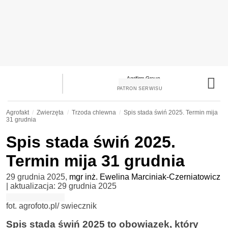
PATRON SERWISU
Agrofakt
Zwierzęta
Trzoda chlewna
Spis stada świń 2025. Termin mija
31 grudnia
Spis stada świń 2025.
Termin mija 31 grudnia
29 grudnia 2025
,
mgr inż. Ewelina Marciniak-Czerniatowicz
| aktualizacja:
29 grudnia 2025
fot. agrofoto.pl/ swiecznik
Spis stada świń 2025 to obowiązek, który