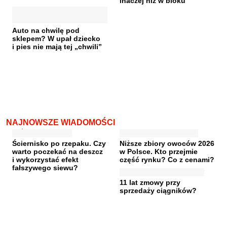
inaczej niż w bloku
Auto na chwilę pod
sklepem? W upał dziecko
i pies nie mają tej „chwili”
NAJNOWSZE WIADOMOŚCI
Ściernisko po rzepaku. Czy
Niższe zbiory owoców 2026
warto poczekać na deszcz
w Polsce. Kto przejmie
i wykorzystać efekt
część rynku? Co z cenami?
fałszywego siewu?
11 lat zmowy przy
sprzedaży ciągników?