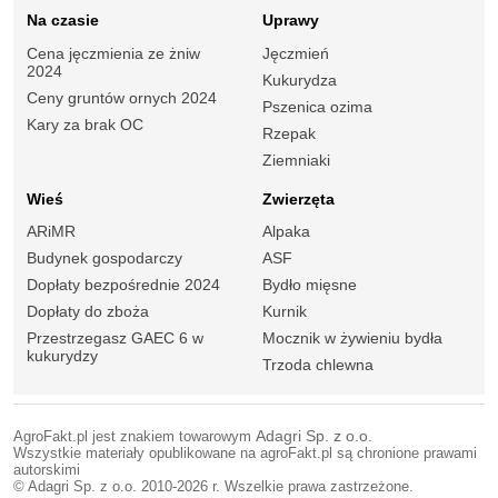
Na czasie
Uprawy
Cena jęczmienia ze żniw
Jęczmień
2024
Kukurydza
Ceny gruntów ornych 2024
Pszenica ozima
Kary za brak OC
Rzepak
Ziemniaki
Wieś
Zwierzęta
ARiMR
Alpaka
Budynek gospodarczy
ASF
Dopłaty bezpośrednie 2024
Bydło mięsne
Dopłaty do zboża
Kurnik
Przestrzegasz GAEC 6 w
Mocznik w żywieniu bydła
kukurydzy
Trzoda chlewna
AgroFakt.pl jest znakiem towarowym
Adagri Sp. z o.o.
Wszystkie materiały opublikowane na agroFakt.pl są chronione prawami
autorskimi
© Adagri Sp. z o.o. 2010-2026 r. Wszelkie prawa zastrzeżone.