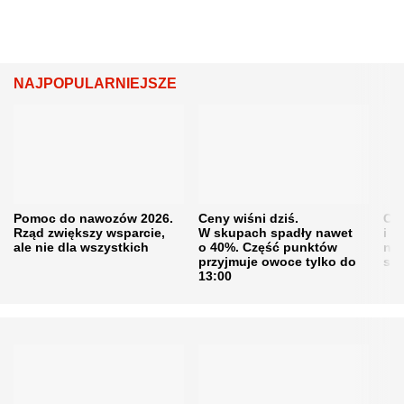
NAJPOPULARNIEJSZE
Pomoc do nawozów 2026.
Ceny wiśni dziś.
Cen
Rząd zwiększy wsparcie,
W skupach spadły nawet
i s
ale nie dla wszystkich
o 40%. Część punktów
naw
przyjmuje owoce tylko do
sku
13:00