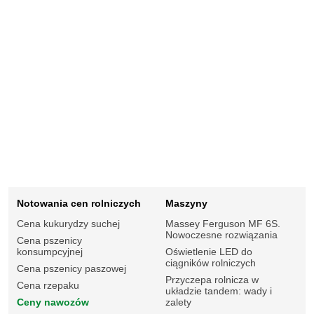
Notowania cen rolniczych
Maszyny
Cena kukurydzy suchej
Massey Ferguson MF 6S.
Nowoczesne rozwiązania
Cena pszenicy
konsumpcyjnej
Oświetlenie LED do
ciągników rolniczych
Cena pszenicy paszowej
Przyczepa rolnicza w
Cena rzepaku
układzie tandem: wady i
Ceny nawozów
zalety