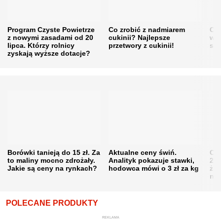
Program Czyste Powietrze
Co zrobić z nadmiarem
Cen
z nowymi zasadami od 20
cukinii? Najlepsze
w h
lipca. Którzy rolnicy
przetwory z cukinii!
się
zyskają wyższe dotacje?
Borówki tanieją do 15 zł. Za
Aktualne ceny świń.
Cen
to maliny mocno zdrożały.
Analityk pokazuje stawki,
202
Jakie są ceny na rynkach?
hodowca mówi o 3 zł za kg
żni
nie
POLECANE PRODUKTY
REKLAMA