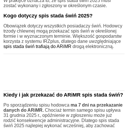
W praktyce oznacza to, że spis stada świń 2025 musi
zostać wykonany i zgłoszony w określonym czasie.
Kogo dotyczy spis stada świń 2025?
Obowiązek dotyczy wszystkich posiadaczy świń. Hodowcy
trzody chlewnej mogą przekazać spis świń w określonej
formie i w wyznaczonym terminie. Większość gospodarstw
korzysta z systemu IRZplus, dlatego dane uwzględniające
spis stada świń trafiają do ARiMR
drogą elektroniczną.
Kiedy i jak przekazać do ARiMR spis stada świń?
Po sporządzeniu spisu hodowca
ma 7 dni na przekazanie
danych do ARiMR.
Chociaż termin samego spisu upływa
31 grudnia 2025 r., opóźnienie w zgłoszeniu może już
rodzić konsekwencje administracyjne. Dlatego spis stada
świń 2025 najlepiej wykonać wcześniej, aby zachować