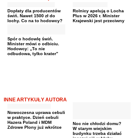
Dopłaty dla producentów
Rolnicy apelują o Locha
świń. Nawet 1500 zł do
Plus w 2026 r. Minister
lochy. Co na to hodowcy?
Krajewski jest przeciwny
Spór o hodowlę świń.
Minister mówi o odbiciu.
Hodowcy: „To nie
odbudowa, tylko krater”
INNE ARTYKUŁY AUTORA
Nowoczesna uprawa cebuli
w praktyce. Dzień cebuli
Hazera Poland i MDM
Noc nie chłodzi domu?
Zdrowe Plony już wkrótce
W starym wiejskim
budynku trzeba działać